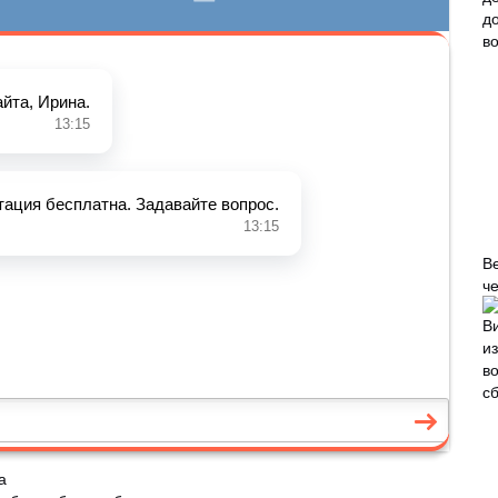
В
че
а