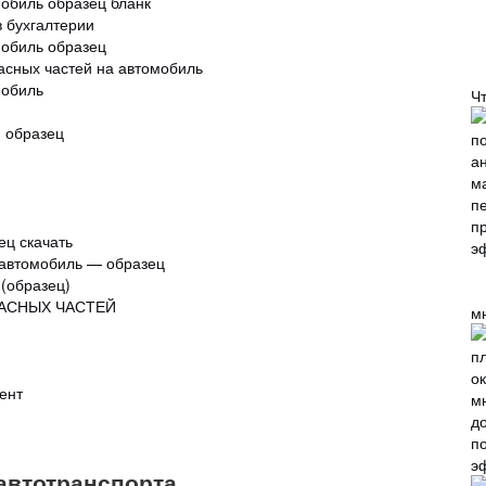
мобиль образец бланк
в бухгалтерии
мобиль образец
асных частей на автомобиль
мобиль
Ч
: образец
ец скачать
 автомобиль — образец
 (образец)
ПАСНЫХ ЧАСТЕЙ
м
ент
п
э
 автотранспорта