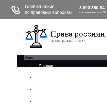
Права россиян
Права граждан России
Меню
Главная
Военное право
Трудовое право
Медицинское право