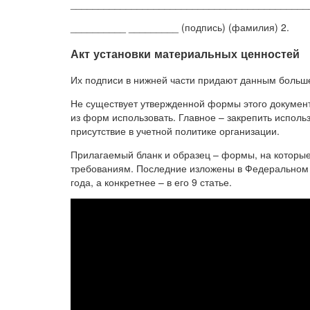
____________________________________________
__________ _________ (подпись) (фамилия) 2.
Акт установки материальных ценностей
Их подписи в нижней части придают данным больше
Не существует утвержденной формы этого документ
из форм использовать. Главное – закрепить исполь
присутствие в учетной политике организации.
Прилагаемый бланк и образец – формы, на которые 
требованиям. Последние изложены в Федеральном з
года, а конкретнее – в его 9 статье.