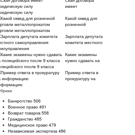
Скан договора
имеет
ридическую силу
Какой оквед для
розничной
орговли металлопрокатом
Зарплата депутата
комитета местного
амоуправления
Какие экзамены
нужно сдавать на
олицейского после 9 класса
Пример ответа в
прокуратуру на
нформацию
убрики
Банкротство
506
Военное право
491
Возврат товаров
558
Гражданство
485
Медицинское право
479
Независимая экспертиза
486