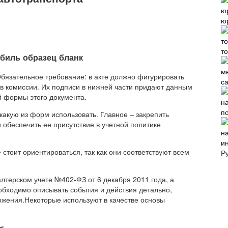
ю
т
обиль образец бланк
.Обязательное требование: в акте должно фигурировать
с
ов комиссии. Их подписи в нижней части придают данным
й формы этого документа.
п
какую из форм использовать. Главное – закрепить
обеспечить ее присутствие в учетной политике
и
стоит ориентироваться, так как они соответствуют всем
Р
лтерском учете №402-ФЗ от 6 декабря 2011 года, а
еобходимо описывать события и действия детально,
ожения.Некоторые используют в качестве основы