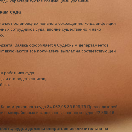
ходы характеризуются следующими уровнями:
кам суда
начает остановку их неявного сокращения, когда инфляция
нных сотрудников суда, вполне существенно и явно
ю.
юджета. Заявка оформляется Судебным департаментов
акт включаются все получатели выплат на соответствующей
я работника суда;
ы и его родственников;
ёнка.
Конституционного суда 34 062,08 35 526,75 Председателей
ких, межрайонных и гарнизонных военных судов 22 365,16
ость, судьи должны опираться исключительно на