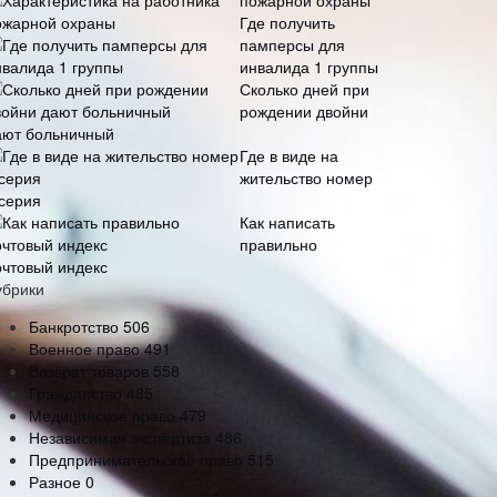
пожарной охраны
Где получить
памперсы для
инвалида 1 группы
Сколько дней при
рождении двойни
ают больничный
Где в виде на
жительство номер
 серия
Как написать
правильно
очтовый индекс
убрики
Банкротство
506
Военное право
491
Возврат товаров
558
Гражданство
485
Медицинское право
479
Независимая экспертиза
486
Предпринимательское право
515
Разное
0