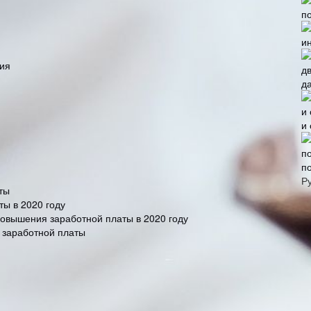
бия
д
и
п
Р
ты
ты в 2020 году
повышения заработной платы в 2020 году
 заработной платы