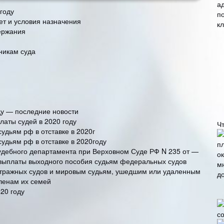
году
чет и условия назначения
ержания
никам суда
ду — последние новости
латы судей в 2020 году
Ч
дьям рф в отставке в 2020г
дьям рф в отставке в 2020году
удебного департамента при Верховном Суде РФ N 235 от —
 выплаты выходного пособия судьям федеральных судов
тражных судов и мировым судьям, ушедшим или удаленным
членам их семей
20 году