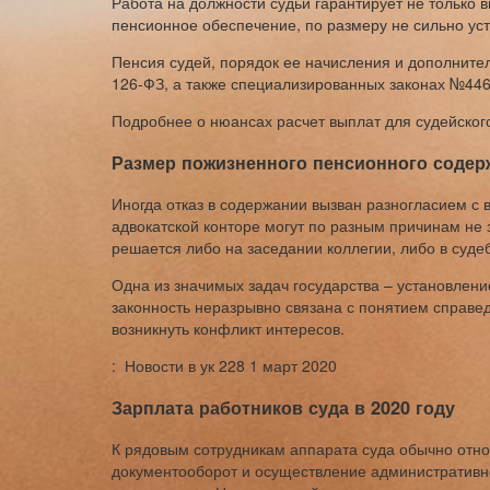
Работа на должности судьи гарантирует не только 
пенсионное обеспечение, по размеру не сильно ус
Пенсия судей, порядок ее начисления и дополните
126-ФЗ, а также специализированных законах №4468
Подробнее о нюансах расчет выплат для судейского
Размер пожизненного пенсионного содер
Иногда отказ в содержании вызван разногласием с в
адвокатской конторе могут по разным причинам не 
решается либо на заседании коллегии, либо в суде
Одна из значимых задач государства – установлени
законность неразрывно связана с понятием справед
возникнуть конфликт интересов.
: Новости в ук 228 1 март 2020
Зарплата работников суда в 2020 году
К рядовым сотрудникам аппарата суда обычно отно
документооборот и осуществление административн