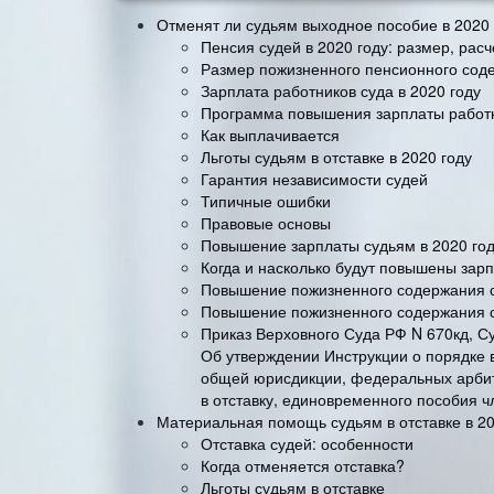
Отменят ли судьям выходное пособие в 2020 
Пенсия судей в 2020 году: размер, рас
Размер пожизненного пенсионного сод
Зарплата работников суда в 2020 году
Программа повышения зарплаты работ
Как выплачивается
Льготы судьям в отставке в 2020 году
Гарантия независимости судей
Типичные ошибки
Правовые основы
Повышение зарплаты судьям в 2020 го
Когда и насколько будут повышены зарп
Повышение пожизненного содержания су
Повышение пожизненного содержания су
Приказ Верховного Суда РФ N 670кд, С
Об утверждении Инструкции о порядке
общей юрисдикции, федеральных арби
в отставку, единовременного пособия 
Материальная помощь судьям в отставке в 20
Отставка судей: особенности
Когда отменяется отставка?
Льготы судьям в отставке