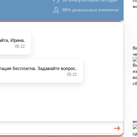
В
че
м