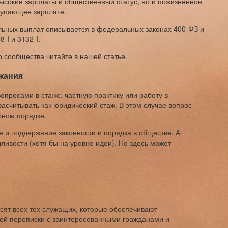
высокие зарплаты и общественный статус, но и пожизненное
тупающее зарплате.
льных выплат описывается в федеральных законах 400-ФЗ и
-I и 3132-I.
 сообщества читайте в нашей статье.
жания
опросами в стаже: частную практику или работу в
засчитывать как юридический стаж. В этом случае вопрос
бном порядке.
е и поддержание законности и порядка в обществе. А
ливости (хотя бы на уровне идеи). Но здесь может
сят всех тех служащих, которые обеспечивают
ой переписки с заинтересованными гражданами и