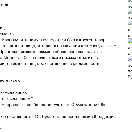
ателя
лиц
кументы
д
 Иванову, которому впоследствии был отгружен товар.
а от третьего лица, которое в назначении платежа указывает,
. При этом никакого письма с обоснованием оплаты за
и
. Можно ли без наличия такого письма отразить в
ий от третьего лица, как погашение задолженности
п
Р
ить письмо
 третьим лицом
г) третьим лицом?
м: правовые особенности, учет в «1С:Бухгалтерии 8»
нию поставщика в 1С: Бухгалтерии предприятия 8 редакции
и