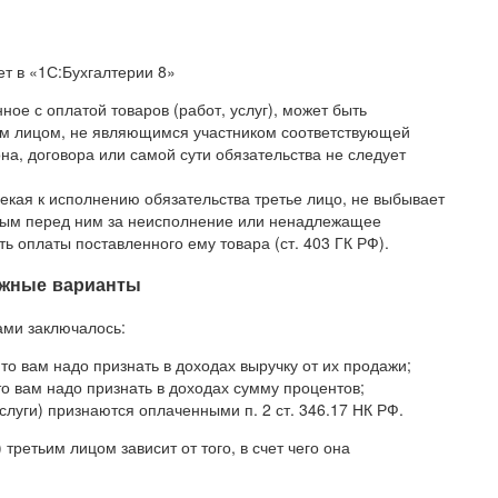
т в «1С:Бухгалтерии 8»
нное с оплатой товаров (работ, услуг), может быть
ьим лицом, не являющимся участником соответствующей
она, договора или самой сути обязательства не следует
лекая к исполнению обязательства третье лицо, не выбывает
нным перед ним за неисполнение или ненадлежащее
ь оплаты поставленного ему товара (ст. 403 ГК РФ).
ожные варианты
ами заключалось:
, то вам надо признать в доходах выручку от их продажи;
то вам надо признать в доходах сумму процентов;
слуги) признаются оплаченными п. 2 ст. 346.17 НК РФ.
 третьим лицом зависит от того, в счет чего она