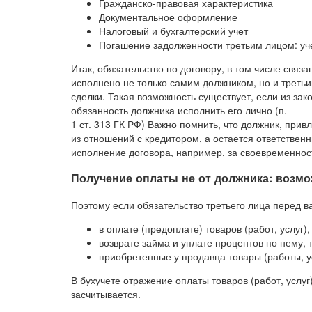
Гражданско-правовая характеристика
Документальное оформление
Налоговый и бухгалтерский учет
Погашение задолженности третьим лицом: уче
Итак, обязательство по договору, в том числе связа
исполнено не только самим должником, но и трет
сделки. Такая возможность существует, если из зак
обязанность должника исполнить его лично (п.
1 ст. 313 ГК РФ) Важно помнить, что должник, прив
из отношений с кредитором, а остается ответстве
исполнение договора, например, за своевременност
Получение оплаты не от должника: возм
Поэтому если обязательство третьего лица перед в
в оплате (предоплате) товаров (работ, услуг)
возврате займа и уплате процентов по нему, 
приобретенные у продавца товары (работы, у
В бухучете отражение оплаты товаров (работ, услуг)
засчитывается.