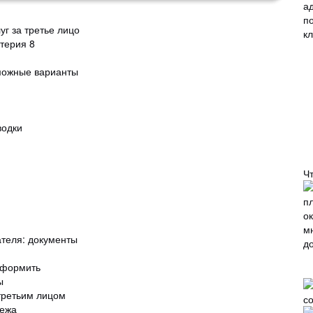
уг за третье лицо
лтерия 8
зможные варианты
водки
Ч
ателя: документы
 оформить
ы
третьим лицом
тежа