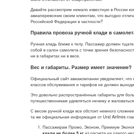
Давайте рассмотрим немало известную в России ко
авиаперевозчик своим клиентам, что выгодно отлича
Российской Федерации в частности?
Правила провоза ручной клади в самолет
Ручная кладь ближе к телу. Пассажир должен тщате
собой в салон самолета с точки зрения безопаснос
ни в габаритах ни в весе.
Вес и габариты. Размер имеет значение?
Официальный сайт авиакомпании уведомляет, что 
классов обслуживания и тарифов не должен выходи
Это довольно распространённые габариты для бол
путешественникам удивляться нечему и жаловаться 
С весом ручной клади все обстоит немного сложнее
та же официальная информация от Ural Airlines глас
Пассажирам Промо, Эконом, Премиум Эконом
клади не более 5 кг
из расчета на одного че