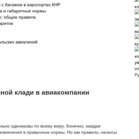
 с багажом в аэропортах КНР
жа и габаритные нормы
х: общие правила
аритов
альских авиалиний
к
о
Р
чной клади в авиакомпании
льно одинаковы по всему миру. Конечно, каждая
 изменения в привычные нормы. Но как правило, нюансы