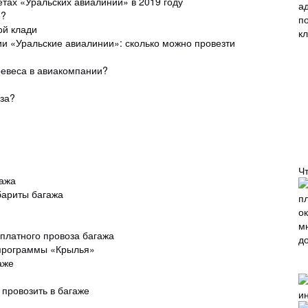
тах «Уральских авиалиний» в 2019 году
е?
ой клади
и «Уральские авиалинии»: сколько можно провезти
еревеса в авиакомпании?
оза?
Ч
гажа
бариты багажа
платного провоза багажа
 программы «Крылья»
аже
 провозить в багаже