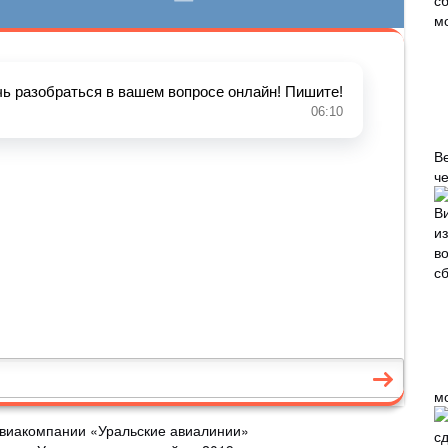
В
че
м
 авиакомпании «Уральские авиалинии»