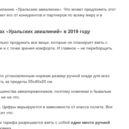
мпанию «Уральские авиалинии». Что может предложить этот
ет его от конкурентов и партнеров по всему миру и в
ах «Уральских авиалиний» в 2019 году
льно продумать все вещи, которые он планирует взять с
ти и с точки зрения комфорта. И главное – не переборщить
по установленным нормам размер ручной клади для всех
ть за пределы 55х40х20 см.
ьшинства авиаперевозчиков, поэтому новичкам и бывалым
не на что.
. Цифры варьируются в зависимости от класса полета. Все
ит что:
 тарифа разрешается взять с собой
одно место ручной
ловека.