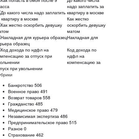
До какого числа
надо заплатить за
квартиру в москве
Как жестко
оскорбить девушку
матом
Накладная для
урьера образец
Код дохода по
ндфл на
компенсацию за
тпуск при увольнении
убрики
Банкротство
506
Военное право
491
Возврат товаров
558
Гражданство
485
Медицинское право
479
Независимая экспертиза
486
Предпринимательское право
515
Разное
0
Страхование
462