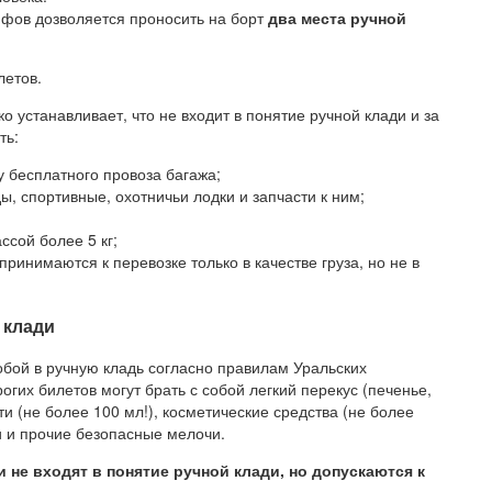
ифов дозволяется проносить на борт
два места ручной
летов.
устанавливает, что не входит в понятие ручной клади и за
ть:
 бесплатного провоза багажа;
, спортивные, охотничьи лодки и запчасти к ним;
ссой более 5 кг;
ринимаются к перевозке только в качестве груза, но не в
 клади
обой в ручную кладь согласно правилам Уральских
гих билетов могут брать с собой легкий перекус (печенье,
и (не более 100 мл!), косметические средства (не более
ки и прочие безопасные мелочи.
 не входят в понятие ручной клади, но допускаются к