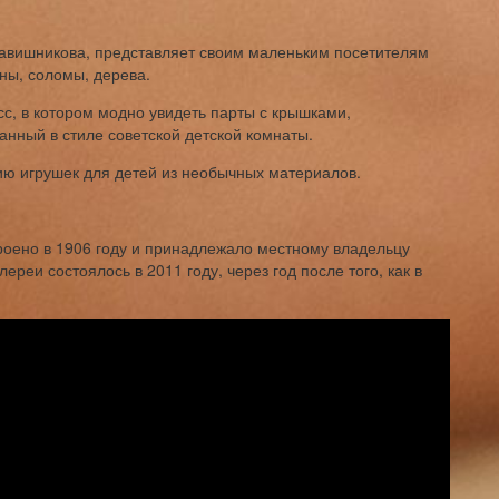
укавишникова, представляет своим маленьким посетителям
ны, соломы, дерева.
с, в котором модно увидеть парты с крышками,
анный в стиле советской детской комнаты.
ию игрушек для детей из необычных материалов.
оено в 1906 году и принадлежало местному владельцу
реи состоялось в 2011 году, через год после того, как в