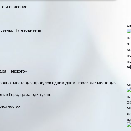
то и описание
Ч
музеям. Путеводитель
дра Невского»
одца: места для прогулок одним днем, красивые места для
м
ть в Городце за один день
крестностях
сд