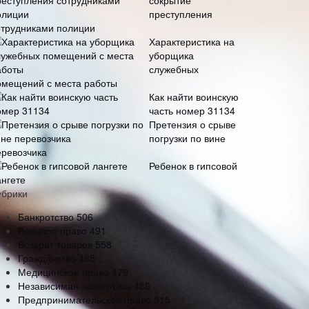
сокрытие
преступления
отрудниками полиции
Характеристика на
уборщика
служебных
омещений с места работы
Как найти воинскую
часть номер 31134
Претензия о срыве
погрузки по вине
еревозчика
Ребенок в гипсовой
ангете
убрики
Банкротство
506
Военное право
491
Возврат товаров
558
Гражданство
485
Медицинское право
479
Независимая экспертиза
486
Предпринимательское право
515