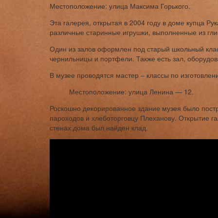
Местоположение: улица Максима Горького.
Эта галерея, открытая в 2004 году в доме купца Р
различные старинные игрушки, выполненные из гли
Один из залов оформлен под старый школьный клас
чернильницы и портфели. Также есть зал, оборудов
В музее проводятся мастер – классы по изготовлен
Местоположение: улица Ленина — 12.
Роскошно декорированное здание музея было постр
пароходов и хлеботорговцу Плеханову. Открытие гале
стенах дома был найден клад.