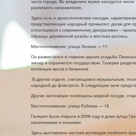
части города. Во владениях музея находится около 
различного направления.
Здесь есть и археологические находки, характериз
представляющие народный промысел: доски для пря
относящиеся к современному декоративно – приклад
образцы деревянной резьбы и местная роспись.
Местоположение: улица Ленина — 11.
Он разместился в главном здании усадьбы Паниных 
ампир и охраняется государством. Галерея разделе
коллекции весов и безменов.
В другом отделе, считающемся музыкальным, посет
народной до фокстрота. В следующем зале предста
Другие экспозиции посвящены медной посуде, стар
Местоположение: улица Рублева — 16.
Галерея была открыта в 2008 году в доме купца Гр
наличниками и коньками.
Здесь выставлена частная коллекция почётного гр