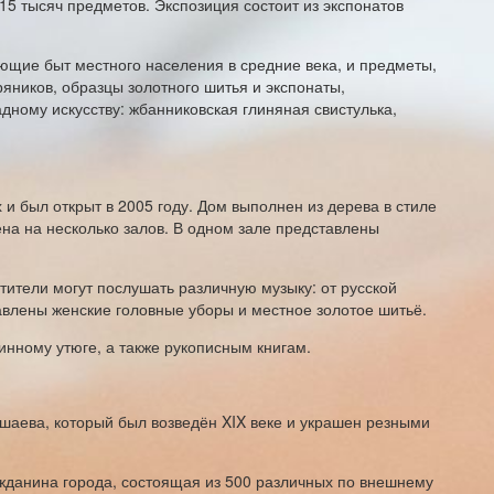
15 тысяч предметов. Экспозиция состоит из экспонатов
ующие быт местного населения в средние века, и предметы,
ников, образцы золотного шитья и экспонаты,
ному искусству: жбанниковская глиняная свистулька,
и был открыт в 2005 году. Дом выполнен из дерева в стиле
на на несколько залов. В одном зале представлены
ители могут послушать различную музыку: от русской
влены женские головные уборы и местное золотое шитьё.
инному утюге, а также рукописным книгам.
ишаева, который был возведён XIX веке и украшен резными
ажданина города, состоящая из 500 различных по внешнему