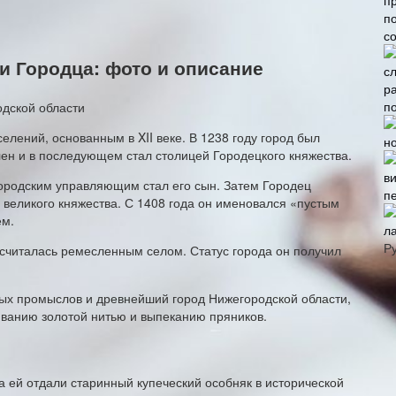
с
 Городца: фото и описание
п
елений, основанным в XII веке. В 1238 году город был
лен и в последующем стал столицей Городецкого княжества.
 городским управляющим стал его сын. Затем Городец
п
 великого княжества. С 1408 года он именовался «пустым
ем.
л
Р
 считалась ремесленным селом. Статус города он получил
ных промыслов и древнейший город Нижегородской области,
ванию золотой нитью и выпеканию пряников.
да ей отдали старинный купеческий особняк в исторической