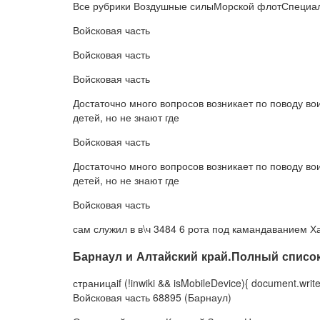
Все рубрики Воздушные силыМорской флотСпециал
Войсковая часть
Войсковая часть
Войсковая часть
Достаточно много вопросов возникает по поводу вои
детей, но не знают где
Войсковая часть
Достаточно много вопросов возникает по поводу вои
детей, но не знают где
Войсковая часть
сам служил в в\ч 3484 6 рота под камандаванием Х
Барнаул и Алтайский край.Полный список
страницаif (!inwiki && isMobileDevice){ document.write(
Войсковая часть 68895 (Барнаул)