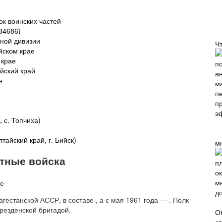
ок воинских частей
84686)
тной дивизии
Ч
йском крае
 крае
айский край
я
, с. Топчиха)
тайский край, г. Бийск)
м
етные войска
естанской АССР, в составе , а с мая 1961 года — . Полк
резденской бригадой.
О