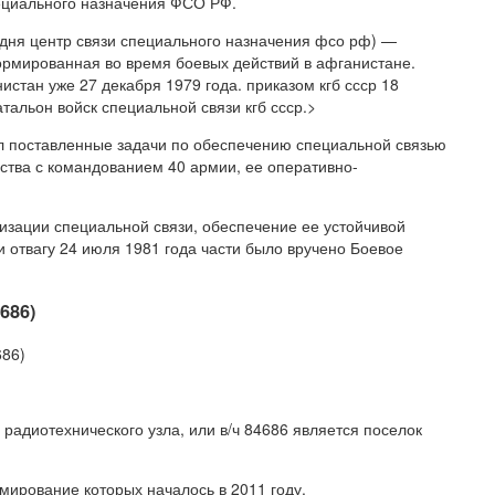
ециального назначения ФСО РФ.
одня центр связи специального назначения фсо рф) —
формированная во время боевых действий в афганистане.
стан уже 27 декабря 1979 года. приказом кгб ссср 18
альон войск специальной связи кгб ссср.>
ял поставленные задачи по обеспечению специальной связью
ства с командованием 40 армии, ее оперативно-
изации специальной связи, обеспечение ее устойчивой
 отвагу 24 июля 1981 года части было вручено Боевое
686)
686)
адиотехнического узла, или в/ч 84686 является поселок
мирование которых началось в 2011 году.