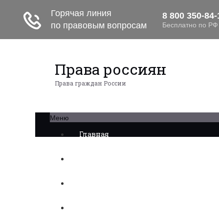
Права россиян
Права граждан России
Меню
Главная
Военное право
Трудовое право
Медицинское право