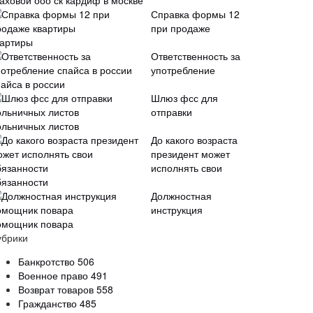
таховой ооо ск кардиф в москве
Справка формы 12
при продаже
вартиры
Ответственность за
употребление
пайса в россии
Шлюз фсс для
отправки
ольничных листов
До какого возраста
президент может
исполнять свои
бязанности
Должностная
инструкция
омощник повара
убрики
Банкротство
506
Военное право
491
Возврат товаров
558
Гражданство
485