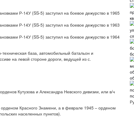
с
ановками Р-14У (SS-5) заступил на боевое дежурство в 1965
к
ановками Р-14У (SS-5) заступил на боевое дежурство в 1963
с
ановками Р-14У (SS-5) заступил на боевое дежурство в 1964
о-техническая база, автомобильный батальон и
б
сиве на левой стороне дороги, ведущей из с.
о
рденов Кутузова и Александра Невского дивизии, или в/ч
п
Р
а орденом Красного Знамени, а в феврале 1945 – орденом
польских населенных пунктов).