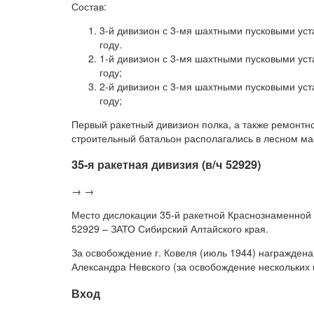
Состав:
3-й дивизион с 3-мя шахтными пусковыми уст
году.
1-й дивизион с 3-мя шахтными пусковыми уст
году;
2-й дивизион с 3-мя шахтными пусковыми уст
году;
Первый ракетный дивизион полка, а также ремонтн
строительный батальон располагались в лесном мас
35-я ракетная дивизия (в/ч 52929)
→ →
Место дислокации 35-й ракетной Краснознаменной о
52929 – ЗАТО Сибирский Алтайского края.
За освобождение г. Ковеля (июль 1944) награжден
Александра Невского (за освобождение нескольких 
Вход