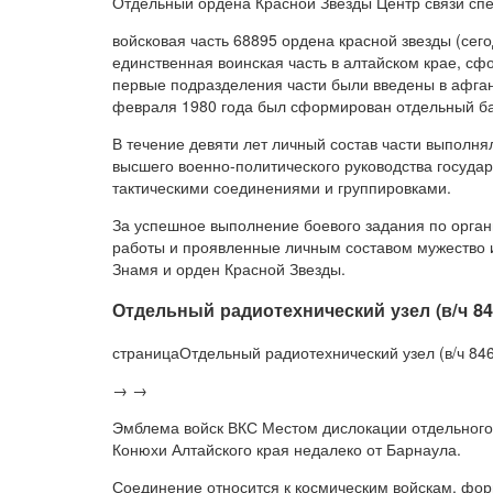
Отдельный ордена Красной Звезды Центр связи сп
войсковая часть 68895 ордена красной звезды (сег
единственная воинская часть в алтайском крае, с
первые подразделения части были введены в афгани
февраля 1980 года был сформирован отдельный бат
В течение девяти лет личный состав части выполн
высшего военно-политического руководства государ
тактическими соединениями и группировками.
За успешное выполнение боевого задания по орган
работы и проявленные личным составом мужество и
Знамя и орден Красной Звезды.
Отдельный радиотехнический узел (в/ч 84
страницаОтдельный радиотехнический узел (в/ч 84
→ →
Эмблема войск ВКС Местом дислокации отдельного р
Конюхи Алтайского края недалеко от Барнаула.
Соединение относится к космическим войскам, фор