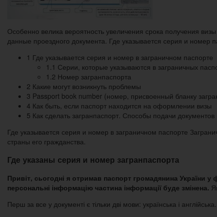
Особенно велика вероятность увеличения срока получения визы 
данные проездного документа. Где указывается серия и номер п
1 Где указывается серия и номер в заграничном паспорте
1.1 Серии, которые указываются в заграничных пасп
1.2 Номер загранпаспорта
2 Какие могут возникнуть проблемы
3 Passport book number (номер, присвоенный бланку загра
4 Как быть, если паспорт находится на оформлении визы
5 Как сделать загранпаспорт. Способы подачи документов
Где указывается серия и номер в заграничном паспорте Загран
страны его гражданства.
Где указаны серия и номер загранпаспорта
Привіт, сьогодні я отримав паспорт громадянина України у
персональні інформацію частина інформації буде змінена.
Я
Перш за все у документі є тільки дві мови: українська і англійська.