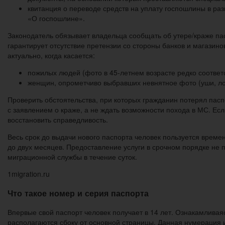
квитанция о переводе средств на уплату госпошлины в ра
«О госпошлине».
Законодатель обязывает владельца сообщать об утере/краже па
гарантирует отсутствие претензии со стороны банков и магазино
актуально, когда касается:
пожилых людей (фото в 45-летнем возрасте редко соответ
женщин, опрометчиво выбравших невнятное фото (уши, ло
Проверить обстоятельства, при которых гражданин потерял пасп
с заявлением о краже, а не ждать возможности похода в МС. Ес
восстановить справедливость.
Весь срок до выдачи нового паспорта человек пользуется врем
до двух месяцев. Предоставление услуги в срочном порядке не 
миграционной службы в течение суток.
1migration.ru
Что такое номер и серия паспорта
Впервые свой паспорт человек получает в 14 лет. Ознакамливаяс
располагаются сбоку от основной страницы. Данная нумерация 