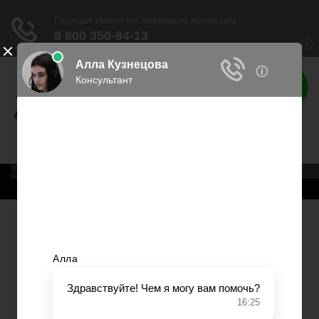
Права россиян
Права граждан России
Меню
Главная
Военное право
Трудовое право
Медицинское право