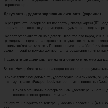
загранпаспорта.
Документы, удостоверяющие личность (украина)
Перевірити стан оформлення паспорта у вигляді картки (ID) Вве
оформлення паспорта у формі картки, будь ласка, введіть серію 
Паспорт оформлюється на підставі: Свідоцтва про народження Па
громадянина України, на підставі якого здійснювалось оформленн
підписував(ла) заяву-анкету Паспорт громадянина України у фор
введення серії та номера документа, підтвердження капчі та нат
Паспортные данные: где найти серию и номер загр
Важно! Номер бланка загранпаспорта не является его уникальн
В биометрическом документе, удостоверяющем личность, он ука
поэтому в графе «Passport book number» нужно написать «Does 
Найти в официально оформленном удостоверении его инди
соответственно требованиям сайта.
Консультация юриста по телефону Москва и область: +7 (499) 350
доб.