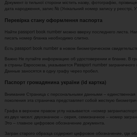
Документ із тильної сторони містить назву, фотографію, прізвище 
дата народження, запис № (Унікальний номер запису у реєстрі, УН
Перевірка стану оформлення паспорта
Найти passport book number можно вверху последнего листа. Н
писать номер бланка необходимо слитно.
Есть passport book number в новом биометрическом свидетельст
Важно Не путайте информацию об удостоверении и бланке. В гр
в страны Евросоюза, указывается Passport number заграничного 
Данные заносятся в одну графу через пробел.
Паспорт громадянина україни (id картка)
Внимание Страница с персональными данными – единственная в 
поколения эта страничка представляет собой жесткую биометрич
Графа в верхнем правом углу называется «номер загранпаспорт
из двух чисел: двухзначное – серия, семизначное – номер загра
Это – главное цифровое обозначение документа.
Загран старого образца содержит цифровое обозначение, где о