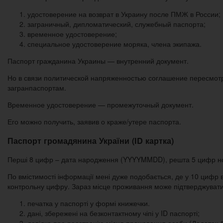
удостоверение на возврат в Украину после ПМЖ в России;
заграничный, дипломатический, служебный паспорта;
временное удостоверение;
специальное удостоверение моряка, члена экипажа.
Паспорт гражданина Украины — внутренний документ.
Но в связи политической напряженностью соглашение пересмотрел
загранпаспортам.
Временное удостоверение — промежуточный документ.
Его можно получить, заявив о краже/утере паспорта.
Паспорт громадянина України (ID картка)
Перші 8 цифр – дата народження (YYYYMMDD), решта 5 цифр ном
По вмістимості інформації мені дуже подобається, де у 10 цифр вм
контрольну цифру. Зараз місце проживання може підтверджувати
печатка у паспорті у формі книжечки.
дані, збережені на безконтактному чіпі у ID паспорті;