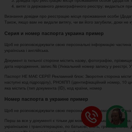
довідка про реєстрацію місця прожавання особи (Додаток 
витяг із державного демографічного реєстру: видається п
Визнання довідки про реєстрацію місця прожавання особи (Додато
Також, якщо вам не видали витягу, чи ви його загубили, доки не 
Серия и номер паспорта украина пример
Щоб не розповсюджувати свою персональні інформацію частина інфо
українська і англійська.
Документ із тильної сторони містить назву, фотографію, прізвище 
дата народження, запис № (Унікальний номер запису у реєстрі, УН
Паспорт НЕ МАЄ СЕРІЇ! Рекламний блок: Зворотня сторона містить
наступні код підрозділу), РНОКПП (ідентифікаційний номер, 10 ц
яка містить (тип документа (ID), код країни, номер
Номер паспорта в украине пример
Щоб не розповсюджувати свою персональні інформацію частина інф
Перш за все у документі є тільки дві мови: українська і англійськ
українською і транслітерацією, по батькові, стать, громадянство,
документ № (номер паспорта, 9 цифр), підпис.