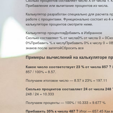
Сколько процентов составляет число X от числа Y. К
Прибавление или вычитание процентов из числа.
Калькулятор разработан специально для расчета п
работе с процентами. Функционально состоит из 4
калькуляторе процентов смотрите ниже.
Калькулятор процентов
Добавить в Избранное
Сколько составляет % от числа0% от числа 0 = 0Ско
0%Прибавить % к числуПрибавить 0% к числу 0 = 0В
знаков после запятойСбросить все
Примеры вычислений на калькуляторе п
Какое число соответствует 23 % от числа 857 ?
857 / 100% = 8.57.
Получаем итоговое число — 8.57 x 23% = 197.11
Сколько процентов составляет 24 от числа 248 
248 / 24 = 10.333
Получаем проценты — 100% / 10.333 = 9.677 %
Прибавить 35% к числу 487 ?
Итог — 657.45 Как 