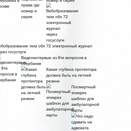
номер и серия
ебобразование тюм обл 72 электронный журнал
рез госуслуги
Видеоинтервью из 9ти вопросов в
сбербанке
Какая глубина протектора
должна быть на летней
резине
Посмертный
эпикриз
шаблон для
амбулаторной
карты