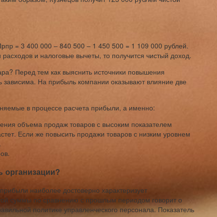
пр = 3 400 000 – 840 500 – 1 450 500 = 1 109 000 рублей.
 расходов и налоговые вычеты, то получится чистый доход.
ара? Перед тем как выяснить источники повышения
дь зависима. На прибыль компании оказывают влияние две
еняемые в процессе расчета прибыли, а именно:
шения объема продаж товаров с высоким показателем
астет. Если же повысить продажи товаров с низким уровнем
.
ов.
ь организации?
й прибыли наиболее достоверно характеризует
той суммы по сравнению с прошлым периодом говорит о
авильной политике управленческого персонала. Показатель