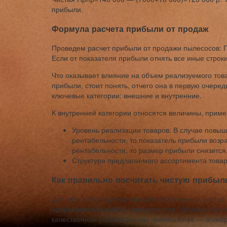
прибыли.
Формула расчета прибыли от продаж
Проведем расчет прибыли от продажи пылесосов: Пр
Если от показателя прибыли отнять все иные строки
Что оказывает влияние на объем реализуемого тов
прибыли, стоит понять, отчего она в первую очере
ключевые категории: внешние и внутренние.
К внутренней категории относятся величины, прим
Уровень реализации товаров. В случае повы
рентабельности, то показатель прибыли возр
рентабельности, то размер прибыли снизится
Структура предлагаемого ассортимента товар
Как правильно посчитать чистую прибыл
Для чего используется показатель Величина чисто
эффективность работы предприятия. Увеличение э
качественной работе фирмы, уменьшение — о непр