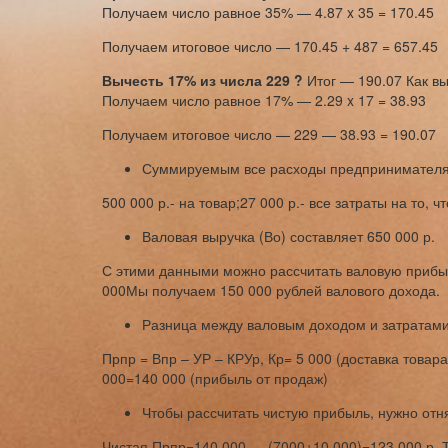
Получаем число равное 35% — 4.87 x 35 = 170.45
Получаем итоговое число — 170.45 + 487 = 657.45
Вычесть 17% из числа 229 ?
Итог — 190.07 Как вы
Получаем число равное 17% — 2.29 x 17 = 38.93
Получаем итоговое число — 229 — 38.93 = 190.07
Суммируемым все расходы предпринимателя
500 000 р.- на товар;27 000 р.- все затраты на то, 
Валовая выручка (Во) составляет 650 000 р.
С этими данными можно рассчитать валовую прибыль
000Мы получаем 150 000 рублей валового дохода.
Разница между валовым доходом и затратами
Прпр = Впр – УР – КРУр, Кр= 5 000 (доставка това
000=140 000 (прибыль от продаж)
Чтобы рассчитать чистую прибыль, нужно отня
Чистая Прпр=140 000 — (7000+10 000)=123 000 р. Т