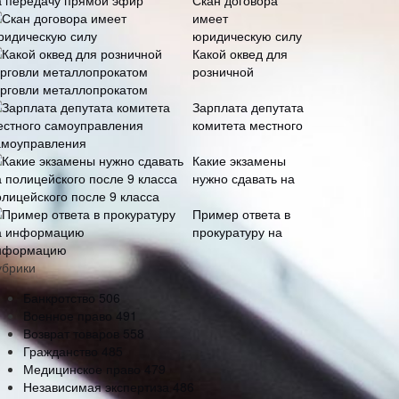
Скан договора
имеет
юридическую силу
Какой оквед для
розничной
орговли металлопрокатом
Зарплата депутата
комитета местного
амоуправления
Какие экзамены
нужно сдавать на
олицейского после 9 класса
Пример ответа в
прокуратуру на
нформацию
убрики
Банкротство
506
Военное право
491
Возврат товаров
558
Гражданство
485
Медицинское право
479
Независимая экспертиза
486