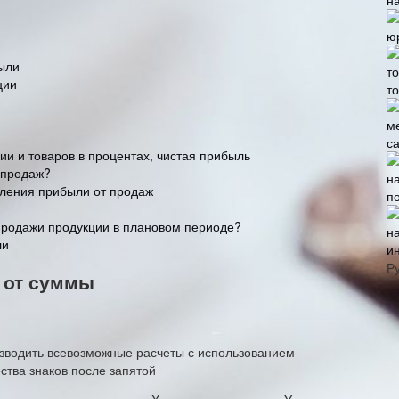
ыли
ции
т
с
и и товаров в процентах, чистая прибыль
 продаж?
ления прибыли от продаж
п
 продажи продукции в плановом периоде?
ли
и
Р
 от суммы
зводить всевозможные расчеты с использованием
ства знаков после запятой