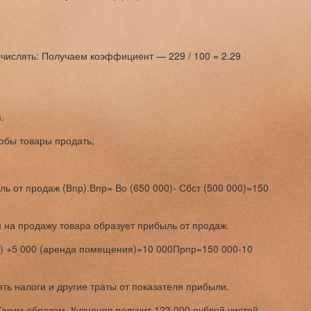
числять: Получаем коэффициент — 229 / 100 = 2.29
.
чтобы товары продать;
 от продаж (Впр).Впр= Во (650 000)- Сбст (500 000)=150
 на продажу товара образует прибыль от продаж.
ра) +5 000 (аренда помещения)=10 000Прпр=150 000-10
ть налоги и другие траты от показателя прибыли.
аким образом, Кузнецов получит 123 000 рублей чистой