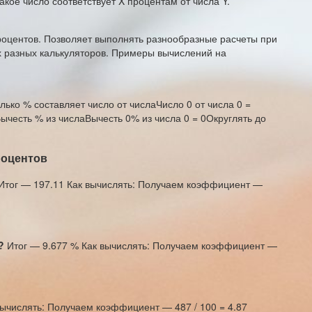
акое число соответствует X процентам от числа Y.
роцентов. Позволяет выполнять разнообразные расчеты при
-х разных калькуляторов. Примеры вычислений на
лько % составляет число от числаЧисло 0 от числа 0 =
ычесть % из числаВычесть 0% из числа 0 = 0Округлять до
роцентов
Итог — 197.11 Как вычислять: Получаем коэффициент —
?
Итог — 9.677 % Как вычислять: Получаем коэффициент —
вычислять: Получаем коэффициент — 487 / 100 = 4.87