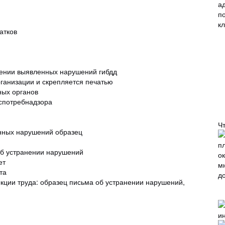
атков
нении выявленных нарушений гибдд
ганизации и скрепляется печатью
ных органов
оспотребнадзора
Ч
нных нарушений образец
об устранении нарушений
ет
та
кции труда: образец письма об устранении нарушений,