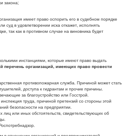
и закона;
рганизация имеет право оспорить его в судебном порядке
ли суд в удовлетворении иска откажет, исполнять
ке, так как в противном случае на виновника будет
колькими инстанциями, которые имеют право выдать
ий перечень организаций, имеющих право провести
арственная противопожарная служба. Причиной может стать
тушителей, доступа к гидрантам и прочие причины.
вечающие за благоустройство или Госстрой.
инспекция труда, причиной претензий со стороны этой
аний безопасности на предприятии.
х лиц или иных обстоятельств, свидетельствующих об
ды.
оспотребнадзор.
ном в отношении организаций и предпринимателей,