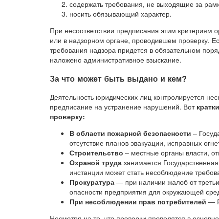
содержать требования, не выходящие за рамк
носить обязывающий характер.
При несоответствии предписания этим критериям о
или в надзорном органе, проводившем проверку. Ес
требования надзора придется в обязательном поряд
наложено административное взыскание.
За что может быть выдано и кем?
Деятельность юридических лиц контролируется нес
предписание на устранение нарушений. Вот
кратк
проверку:
В области пожарной безопасности
– Госуд
отсутствие планов эвакуации, исправных огне
Строительство
– местные органы власти, от
Охраной труда
занимается Государственная 
инстанции может стать несоблюдение требов
Прокуратура
— при наличии жалоб от третьи
опасности предприятия для окружающей сре
При несоблюдении прав потребителей
— Р
Несмотря на то, что проверки проводятся в основ