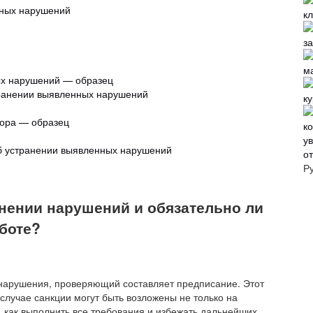
нных нарушений
ых нарушений — образец
транении выявленных нарушений
к
зора — образец
об устранении выявленных нарушений
о
Р
анении нарушений и обязательно ли
боте?
 нарушения, проверяющий составляет предписание. Этот
случае санкции могут быть возложены не только на
к, как выполнить все требования и избежать дальнейших