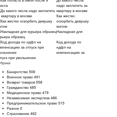
До какого числа
надо заплатить за
квартиру в москве
Как жестко
оскорбить девушку
матом
Накладная для
урьера образец
Код дохода по
ндфл на
компенсацию за
тпуск при увольнении
убрики
Банкротство
506
Военное право
491
Возврат товаров
558
Гражданство
485
Медицинское право
479
Независимая экспертиза
486
Предпринимательское право
515
Разное
0
Страхование
462