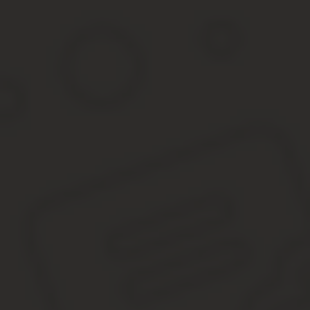
Положить деньги на карту ВТБ 24 можно, посетив ближайший ф
легко и быстро.
Как положить деньги на карту ВТБ через кассу
В рабочие часы внесение наличных на карточку через кассу дел
средств необязательно иметь при себе карту. Достаточно знать н
банка ВТБ или нет.
Важно! Паспорта предъявлять обязательно.
Пошаговое руководство
Идем в офис;
Предъявляем сотруднику банка паспорт и номер карточки;
Передаем наличные;
Получаем чек.
Зачисление денег на счёт происходит в течение нескольких минут
Как положить деньги на карту ВТБ через банкомат