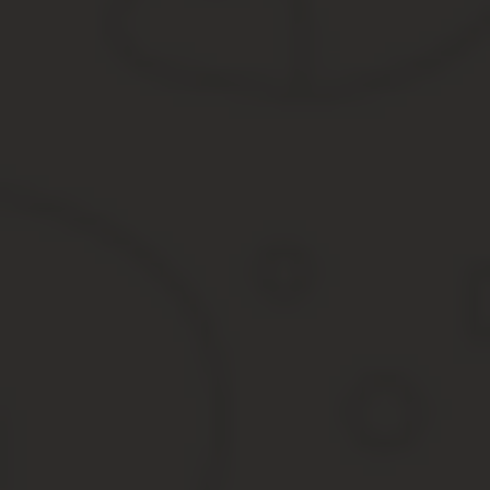
приложение «ВТБ Онлайн».
Важно! Для зачисления средств на свою или чужую карточку чер
Пошаговое руководство
Открываем страницу входа в личный кабинет ВТБ 24 или 
Вводим персональный логин и пароль;
Ищем и нажимаем «Карты и счета»;
Отмечаем карту, с которой должны будут списаться деньги
Вписываем номер карточки для зачисления перевода;
Указываем сумму;
Делаем подтверждение.
Пополнение через карту стороннего банка
Если вы параллельно владелец карты другого банка, то с нее м
Посещение банковского офиса;
Терминал;
Дистанционный интернет-сервиса.
Важно! За пополнение карты ВТБ 24 другие банки удерживают 