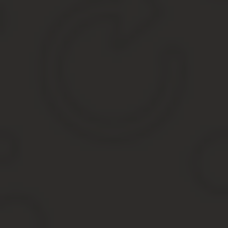
денежные средства.
3. Передаём необходимую сумму и забираем чек.
4. Ожидаем начисление.
ВТБ-Онлайн
3. Выбираем «Карты и счета».
4. Выбираем личную карту и счет для списания денег.
5. Вводим информацию получателя перевода.
6. Подтверждаем транзацию.
С карты стороннего банка
карта Следующих организаций: сбербанка, газпромбанка, росба
которые являются партнёрами ВТБ.
Банкомат
При пополнении карты через кассу банка комиссионный сбор сос
за каждые перечисленные 3 тыс. р., но если сумма меньше 100 р
Если при полнении счета в ВТБ, использовалась карта другого ба
организации.
Банкоматы ВТБ