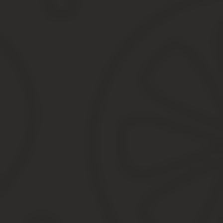
Воспользоваться личным кабинетом можно через любой браузер
клиентов банка ВТБ, открывших ранее счет.
Перевод наличных происходит по следующей схеме:
Введите логин, пароль, авторизировавшись в личном кабин
Кликните вкладку «Переводы».
Укажите, какой счет будет использоваться для снятия нали
Пропишите данные карты, на которую будет осуществлять
Подтвердите действие.
Через сторонний банк
Внесение денег на карточку ВТБ возможно через любую сторо
терминал, банкомат, личный онлайн-кабинет, мобильное прилож
карты ВТБ.
Важно!
В некоторых случаях потребуется введение дополнител
телефонной линии.
Другие способы
Помимо вышеперечисленных способов, существуют еще два: