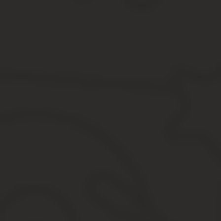
Сохраняйте чек до завершения перевода. За операцию взимаетс
Пополнение через ВТБ 24-Онлайн
С помощью сервиса ВТБ 24-Онлайн можно пополнить карту без ко
соответствующее приложение, а во втором – зайти на официаль
Через ВТБ 24–Онлайн можно пополнять баланс чужой карты или
только клиенты банка.
Важно: ранее система дистанционного банковского обслуживани
Чтобы перевести деньги с одной своей карты на другую, нужно:
авторизоваться в системе, введя логин и пароль;
перейти во вкладку «Платежи»;
выбрать «Перевод между своим счетами»;
выбрать счет, с которого будет списана сумма;