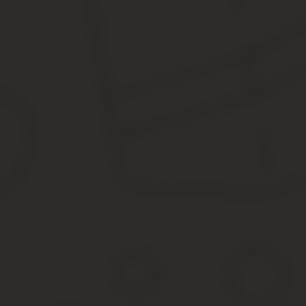
Обычно деньги поступают на счет сразу же, однако, в случае те
Совет: не выбрасывайте чек-квитанцию, пока баланс карты не по
поддержки 8 (800) 100-24-24.
Если поблизости нет банкоматов ВТБ 24, то можно воспользоват
организации и реквизиты получателя.
Карта Cash-back Восточный Банк
Пополните счет, следуя такому же алгоритму действий. Далее во
введите реквизиты, нужную сумму и подтвердите перевод.
За пополнение счета таким образом может взиматься комиссия 
позволяет клиентам перечислять на карту ВТБ не более 100 тыс.
Как положить деньги на карту ВТБ 24 через кассу
Еще один вариант того, как пополнить баланс карты ВТБ, – внес
его реквизиты.
Если у вас есть карточка:
передайте ее сотруднику вместе с паспортом;