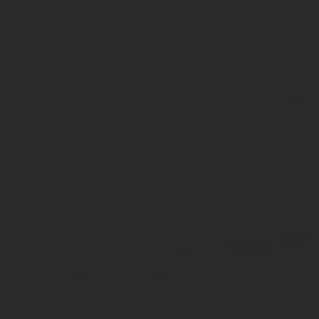
Платежная система «Золотая Корона.
Платежная система «Contact».
Для оформления операции от вносителя потребуется только удос
передадут документ, данные карточки и наличные.
Какие нужны данные
Чтобы положить деньги на пластик ВТБ, необходимо знать неко
16-значный номер, указанный на лицевой стороне пластик
Полные ФИО владельца карточного счета.
Срок действия карты.
Удостоверение личности, если зачисление производится ч
Если перевод совершается с собственной карты, не забудьте п
Комиссия
Сделать перевод на карту ВТБ можно, как с комиссией, так и без
Фирменный банкомат.
Личный онлайн-кабинет.