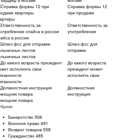
москве
Справка формы 12
при продаже
вартиры
Ответственность за
употребление
пайса в россии
Шлюз фсс для
отправки
ольничных листов
До какого возраста
президент может
исполнять свои
бязанности
Должностная
инструкция
омощник повара
убрики
Банкротство
506
Военное право
491
Возврат товаров
558
Гражданство
485