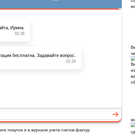
В
че
м
иге покупок и в журнале учета счетов-фактур