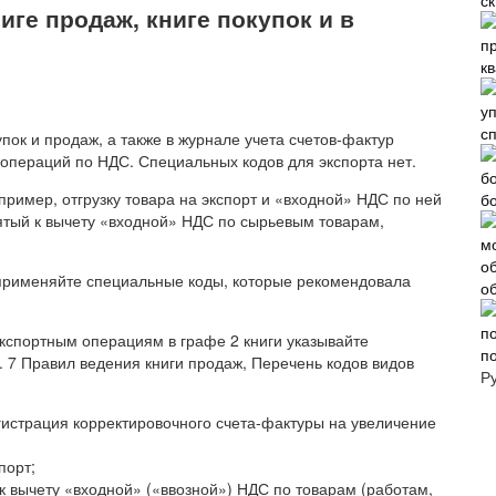
ге продаж, книге покупок и в
к
с
пок и продаж, а также в журнале учета счетов-фактур
 операций по НДС. Специальных кодов для экспорта нет.
пример, отгрузку товара на экспорт и «входной» НДС по ней
б
нятый к вычету «входной» НДС по сырьевым товарам,
, применяйте специальные коды, которые рекомендовала
о
экспортным операциям в графе 2 книги указывайте
п
 п. 7 Правил ведения книги продаж, Перечень кодов видов
Р
егистрация корректировочного счета-фактуры на увеличение
порт;
к вычету «входной» («ввозной») НДС по товарам (работам,