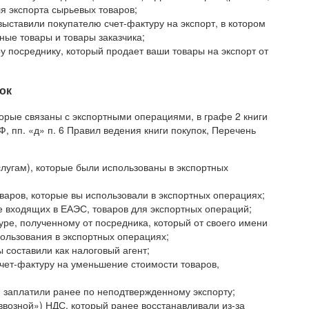
я экспорта сырьевых товаров;
выставили покупателю счет-фактуру на экспорт, в котором
ые товары и товары заказчика;
у посреднику, который продает ваши товары на экспорт от
ок
торые связаны с экспортными операциями, в графе 2 книги
Ф, пп. «д» п. 6 Правил ведения книги покупок, Перечень
лугам), которые были использованы в экспортных
аров, которые вы использовали в экспортных операциях;
е входящих в ЕАЭС, товаров для экспортных операций;
ре, полученному от посредника, который от своего имени
пользования в экспортных операциях;
 составили как налоговый агент;
чет-фактуру на уменьшение стоимости товаров,
 заплатили ранее по неподтвержденному экспорту;
ввозной») НДС, который ранее восстанавливали из-за