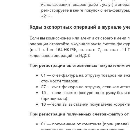
использования товаров (работ, услуг) в опер
регистрируете в книге покупок счета-фактуры
«21».
Коды экспортных операций в журнале уче
Если вы комиссионер или агент и от своего имени п
операции отражайте в журнале учета счетов-факту
(пп. 1 п. 1 ст. 164 НК РФ, пп. «в» п. 7, пп. «в» п.
кодов видов операций по НДС):
При регистрации выставленных покупателям с
01 — счет-фактура на отгрузку товаров на эк
стоимости товаров;
27 — счет-фактура на отгрузку, если комитен
15 — если в счете-фактуре на отгрузку были
(принципала);
18 — если вы выставили покупателю коррект
При регистрации полученных счетов-фактур от 
01 — полученные от комитента (принципала) с
фактуры на увеличение стоимости товаров;