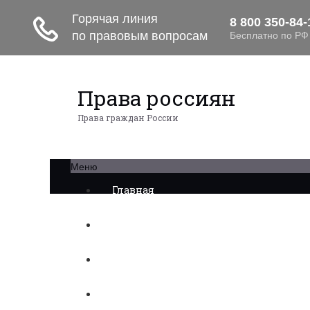
Права россиян
Права граждан России
Меню
Главная
Военное право
Трудовое право
Медицинское право