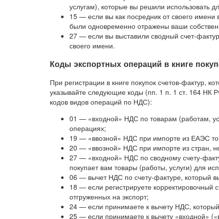
услугам), которые вы решили использовать дл
15 — если вы как посредник от своего имени 
были одновременно отражены ваши собственн
27 — если вы выставили сводный счет-фактур
своего имени.
Коды экспортных операций в книге покуп
При регистрации в книге покупок счетов-фактур, ко
указывайте следующие коды (пп. 1 п. 1 ст. 164 НК Р
кодов видов операций по НДС):
01 — «входной» НДС по товарам (работам, ус
операциях;
19 — «ввозной» НДС при импорте из ЕАЭС тов
20 — «ввозной» НДС при импорте из стран, н
27 — «входной» НДС по сводному счету-факту
покупает вам товары (работы, услуги) для ис
06 — вычет НДС по счету-фактуре, который вы
18 — если регистрируете корректировочный с
отгруженных на экспорт;
24 — если принимаете к вычету НДС, который
25 — если принимаете к вычету «входной» («