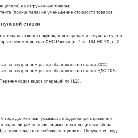
инципала) на отгруженные товары;
тента (принципала) на уменьшение стоимости товаров.
 нулевой ставки
рте товаров в книге покупок, книге продаж и в журнале учета
торые рекомендовала ФНС России (п. 7 ст. 164 НК РФ, п. 2
рые на внутреннем рынке облагаются по ставке 20%;
рые на внутреннем рынке облагаются по ставке НДС 10%.
 Перечня кодов видов операций по НДС.
16 года должен был указывать продавецпри отражении
е товаров лицам,не являющимся плательщиками сбора
а также тем, кто освобожден отуплаты. Получается, код