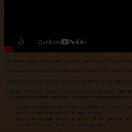
Минимизировать коридорный коэффициент можно только на стадии
Вторая тактика, наоборот, предполагает, что вы впишите в дого
Потеряв изза такого нюанса несколько клиентов, финансовая 
Площадь блока 411, 15 м2 10 коридорный коэффициент. Зданию
В различных зданиях к вспомогательным площадям могут о
Договор аренды нежилого помещения офиса. ТЦ, то и плат
коридор является подсобным помещением.
Срок, оговоренный в договоре аренды. В Консультанте 
аренды. В договоре аренды они фигурировать не.