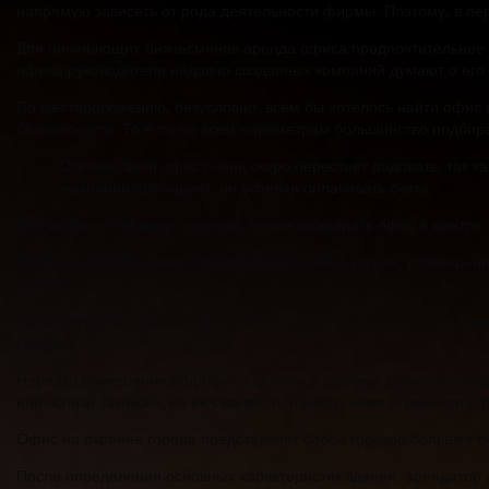
напрямую зависеть от рода деятельности фирмы. Поэтому, в пе
Для начинающих бизнесменов аренда офиса предпочтительнее пок
офиса руководители недавно созданных компаний думают о его 
По местоположению, безусловно, всем бы хотелось найти офис
безопасность. То есть по всем параметрам большинство подбира
Однако такой офис очень скоро перестает радовать, так к
компании прогорают, не успевая оплачивать счета.
Для работы с людьми, конечно, лучше подобрать офис в центре, 
Если арендатору важны представительские функции, размещение
районе.
Если же нужен офис для организации нового направления бизнес
города.
Нередко помещения под офис сдаются в зданиях, располагающи
или вблизи такового, но их стоимость гораздо ниже стоимости о
Офис на окраине города представляет собой гораздо большее по
После определения основных характеристик здания, арендатор