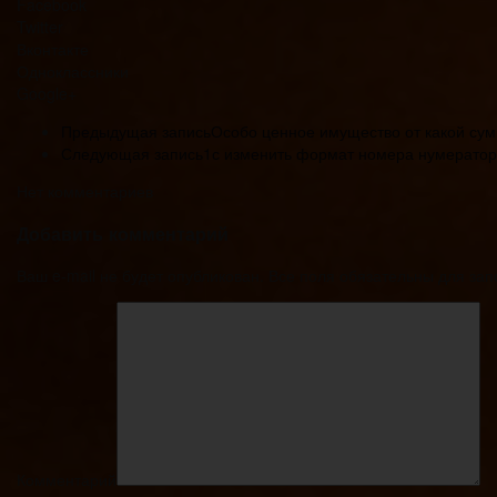
Facebook
Twitter
Вконтакте
Одноклассники
Google+
Предыдущая запись
Особо ценное имущество от какой су
Следующая запись
1с изменить формат номера нумерато
Нет комментариев
Добавить комментарий
Ваш e-mail не будет опубликован. Все поля обязательны для за
Комментарий