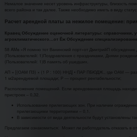
Немалое значение несет уровень инфраструктуры, близость пом
всего района и так далее. Также необходимо иметь в виду стату
Расчет арендной платы за нежилое помещение: при
Кравец Обсуждение оценочной литературы: справочники, учеб
агроклиматического…от Ёж Обсуждение специализированны
58 AMв «Я помню тот Ванинский порт»от ДмитрийП обсуждение да
(Пользователей: 1)Поздравления с праздниками, Днями рождени
(Пользователей: 1)В память об ушедших.
АП = [(ОАМ П3) × (1 Р : 100) ННД] • ПАР ПБЮДЖ., где ОАМ — р
1 м2арендуемой площади; Р — процент рентабельности;
Расположение помещений. Если арендованная площадь находится
пристроек – 0,32.
Использование прилегающих зон. При наличии огражденной
прилегающими территориями – 0,1.
В зависимости от вида деятельности будут установлены та
Предлагаем ознакомиться: Может ли работодатель отказать в о