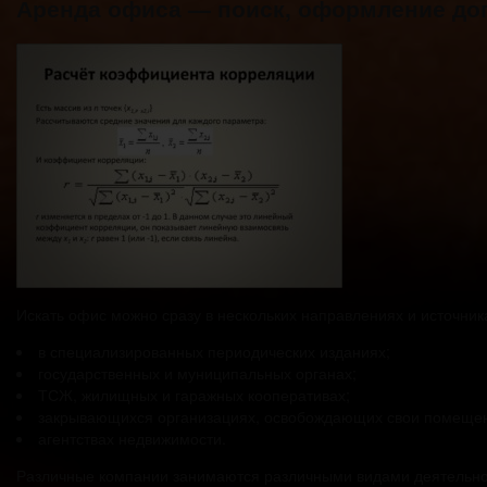
Аренда офиса — поиск, оформление дог
Искать офис можно сразу в нескольких направлениях и источник
в специализированных периодических изданиях;
государственных и муниципальных органах;
ТСЖ, жилищных и гаражных кооперативах;
закрывающихся организациях, освобождающих свои помеще
агентствах недвижимости.
Различные компании занимаются различными видами деятельнос