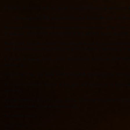
Сегодня на отечественном рынке коммерческой недвижимости 
Стандарты BOMA являются более выгодными для собственн
Во-первых, они позволяют на законных основаниях, то есть со
площадей, начиная от конференц-зала и центрального рецепш
Во-вторых, точный подсчет помогает определить показатели дох
что немаловажно при реализации девелоперского проекта для п
Итоговая площадь помещений, замеренных по стандарту ВОМА, 
арендатор.
Несоответствие расчетов по БТИ и BOMA происходит не потому,
Если рассматривать вопрос в юридической плоскости, то принц
расчета.
Соответственно, вопрос о том, каково значение арендуемой пло
арендной ставки, срок договора и т.д.
No related posts.
Поделиться: