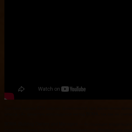
Система оценки БТИ широко применяется при заключении арендн
класса «А» зачастую используется метод BOMA, так как он счита
BOMA (Building Owners and Managers — Ассоциация владельце
стандарты рынка коммерческой недвижимости. Впервые эти стан