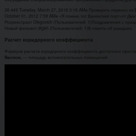
38 449 Tuesday, March 27, 2018 3:16 AMв Проверить перенос и
October 01, 2012 7:58 AMв «Я помню тот Ванинский порт»от Дми
Росреестраот Olegovich (Пользователей: 1)Поздравления с праз
Новый фильмот dfgkh (Пользователей: 1)В память об ушедших.
Расчет коридорного коэффициента
Формула расчета коридорного коэффициента достаточно прост
Sвспом.
— площадь вспомогательных помещений.