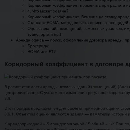
Коридорный коэффициент применить при расчете н
4. Что может хозяин?
Коридорный коэффициент. Влияние на ставку арен
Стандарт BOMA, метод расчёта офисных площадей
Оценка зданий, помещений, земельных участков, им
транспорта и пр.)
Аренда офиса — поиск, оформление договора аренды, пр
Брокеридж
BOMA или БТИ
Коридорный коэффициент в договоре 
В расчет стоимости аренды нежилых зданий (помещений) (Апл) 
централизованно. С учетом его изменения регулярно корректир
3.6.
Этот порядок предназначен для расчета примерной оценки стои
3.6.1. Объектом оценки являются здания — памятники истории и 
К арендопригодной = S арендопригодной / S общей = 1/К При п
более современнее тип объекта, тем меньше показатель коридор