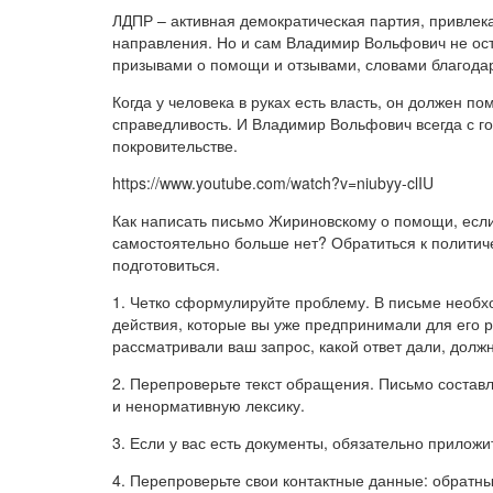
ЛДПР – активная демократическая партия, привлек
направления. Но и сам Владимир Вольфович не ост
призывами о помощи и отзывами, словами благодар
Когда у человека в руках есть власть, он должен по
справедливость. И Владимир Вольфович всегда с г
покровительстве.
https://www.youtube.com/watch?v=niubyy-clIU
Как написать письмо Жириновскому о помощи, если
самостоятельно больше нет? Обратиться к политич
подготовиться.
1. Четко сформулируйте проблему. В письме необхо
действия, которые вы уже предпринимали для его р
рассматривали ваш запрос, какой ответ дали, дол
2. Перепроверьте текст обращения. Письмо состав
и ненормативную лексику.
3. Если у вас есть документы, обязательно приложи
4. Перепроверьте свои контактные данные: обратны