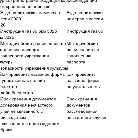
урнал регистрации входящей корреспонденции
рок хранения по перечню
Езда на литовских
номерах в россии
020
Инструкция газ 66
км 302б
Методиче5ские
разъяснения по
заполнению
паспорта
езопасности учреждения культуры
Как проверить
название фирмы
на уникальность
нлайн бесплатно
Срок хранения
документов
расследования
несчастного случая
е связанного с производством
убрики