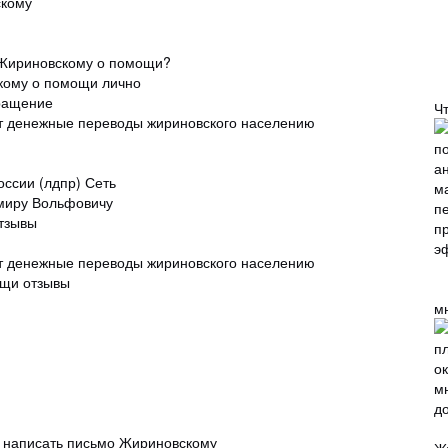
скому
о Жириновскому о помощи?
кому о помощи лично
ращение
Ч
ют денежные переводы жириновского населению
ссии (лдпр) Сеть
миру Вольфовичу
тзывы
ют денежные переводы жириновского населению
ощи отзывы
м
 написать письмо Жириновскому