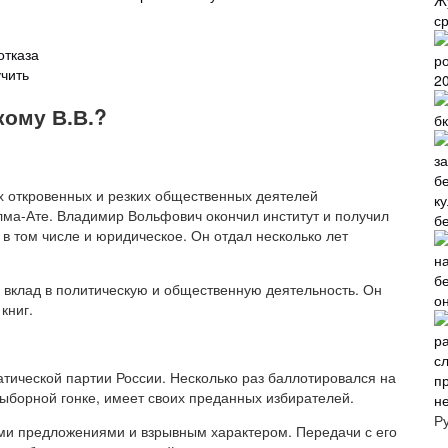
Ж
с
отказа
чить
2
ому В.В.?
б
 откровенных и резких общественных деятелей
лма-Ате. Владимир Вольфович окончил институт и получил
б
в том числе и юридическое. Он отдал несколько лет
 вклад в политическую и общественную деятельность. Он
о
книг.
тической партии России. Несколько раз баллотировался на
двыборной гонке, имеет своих преданных избирателей.
н
Р
и предложениями и взрывным характером. Передачи с его