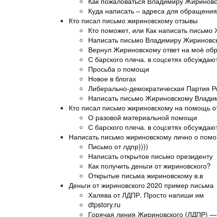
Как пожаловаться Владимиру Жиринов
Куда написать – адреса для обращения
Кто писал письмо жириновскому отзывы
Кто поможет, или Как написать письм
Написать письмо Владимиру Жириновс
Вернул Жириновскому ответ на моё об
С барского плеча. в соцсетях обсужда
Просьба о помощи
Новое в блогах
Либерально-демократическая Партия Ро
Написать письмо Жириновскому Влади
Кто писал письмо жириновскому на помощь о
О разовой материальной помощи
С барского плеча. в соцсетях обсужда
Написать письмо жириновскому лично о пом
Письмо от лдпр))))
Написать открытое письмо президенту
Как получить деньги от жириновского?
Открытые письма жириновскому в.в
Деньги от жириновского 2020 пример письма
Халява от ЛДПР. Просто напиши им
dtpstory.ru
Горячая линия Жириновского (ЛДПР) —