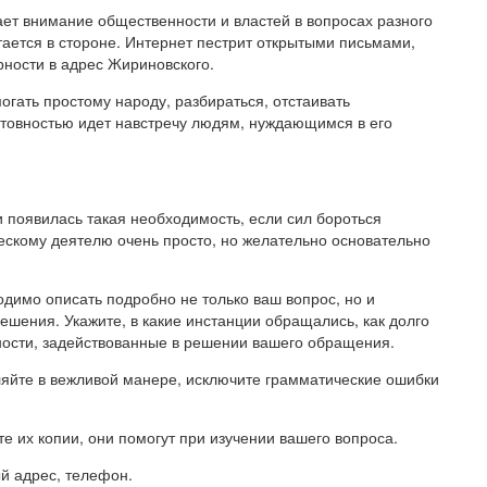
ает внимание общественности и властей в вопросах разного
ается в стороне. Интернет пестрит открытыми письмами,
ности в адрес Жириновского.
могать простому народу, разбираться, отстаивать
отовностью идет навстречу людям, нуждающимся в его
 появилась такая необходимость, если сил бороться
ескому деятелю очень просто, но желательно основательно
димо описать подробно не только ваш вопрос, но и
ешения. Укажите, в какие инстанции обращались, как долго
жности, задействованные в решении вашего обращения.
ляйте в вежливой манере, исключите грамматические ошибки
те их копии, они помогут при изучении вашего вопроса.
й адрес, телефон.