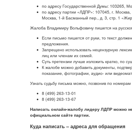
по адресу Государственной Думы: 103265, Мо
по адресу партии «ЛДПР»: 107045, г. Москва, Л
Москва, 1-й Басманный пер., д. 3, стр. 1 «Жи
Жалоба Владимиру Вольфовичу пишется на русско
Если письмо пишется от руки, то текст долже
предложения.
Запрещено использовать нецензурную лексик
лиц или членам их семей.
Суть претензии лучше изложить кратко, по су
К жалобе можно добавить документы, подтве
показание, фотографии, аудио- или видеома
Узнать судьбу письма можно, позвонив по номера
8 (499) 263-13-01
8 (499) 263-13-67
Написать онлайн-жалобу лидеру ЛДПР можно не
официальном сайте партии.
Куда написать – адреса для обращения