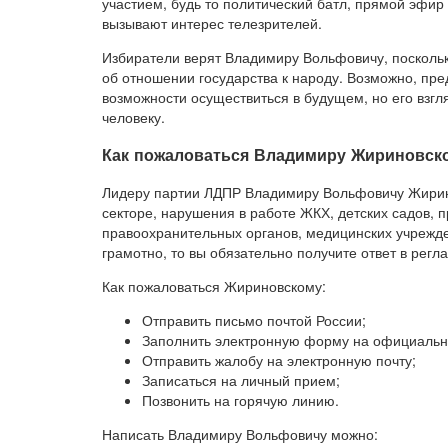
участием, будь то политический батл, прямой эфир
вызывают интерес телезрителей.
Избиратели верят Владимиру Вольфовичу, поскольку
об отношении государства к народу. Возможно, пр
возможности осуществиться в будущем, но его взгл
человеку.
Как пожаловаться Владимиру Жириновск
Лидеру партии ЛДПР Владимиру Вольфовичу Жирин
секторе, нарушения в работе ЖКХ, детских садов, 
правоохранительных органов, медицинских учрежд
грамотно, то вы обязательно получите ответ в рег
Как пожаловаться Жириновскому:
Отправить письмо почтой России;
Заполнить электронную форму на официальн
Отправить жалобу на электронную почту;
Записаться на личный прием;
Позвонить на горячую линию.
Написать Владимиру Вольфовичу можно: