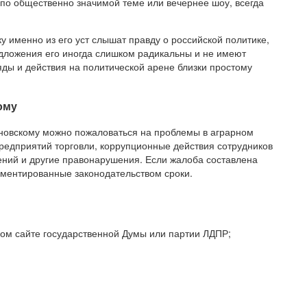
 по общественно значимой теме или вечернее шоу, всегда
 именно из его уст слышат правду о российской политике,
едложения его иногда слишком радикальны и не имеют
яды и действия на политической арене близки простому
ому
овскому можно пожаловаться на проблемы в аграрном
предприятий торговли, коррупционные действия сотрудников
ений и другие правонарушения. Если жалоба составлена
ламентированные законодательством сроки.
ом сайте государственной Думы или партии ЛДПР;