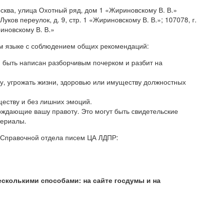
сква, улица Охотный ряд, дом 1 «Жириновскому В. В.»
уков переулок, д. 9, стр. 1 «Жириновскому В. В.»; 107078, г.
риновскому В. В.»
м языке с соблюдением общих рекомендаций:
н быть написан разборчивым почерком и разбит на
у, угрожать жизни, здоровью или имуществу должностных
ществу и без лишних эмоций.
рждающие вашу правоту. Это могут быть свидетельские
териалы.
м Справочной отдела писем ЦА ЛДПР:
сколькими способами: на сайте госдумы и на