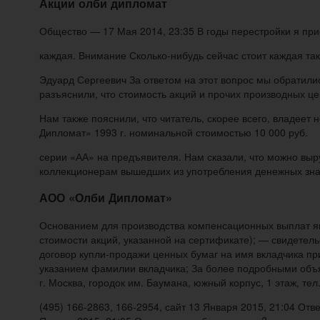
Акции олби дипломат
Общество — 17 Мая 2014, 23:35 В годы перестройки я при
каждая. Внимание Сколько-нибудь сейчас стоит каждая та
Эдуард Сергеевич За ответом на этот вопрос мы обратили
разъяснили, что стоимость акций и прочих производных ц
Нам также пояснили, что читатель, скорее всего, владее
Дипломат» 1993 г. номинальной стоимостью 10 000 руб.
серии «АА» на предъявителя. Нам сказали, что можно вы
коллекционерам вышедших из употребления денежных знак
АОО «Олби Дипломат»
Основанием для производства компенсационных выплат я
стоимости акций, указанной на сертификате); — свидетел
договор купли-продажи ценных бумаг на имя вкладчика пр
указанием фамилии вкладчика; За более подробными объя
г. Москва, городок им. Баумана, южный корпус, 1 этаж, тел
(495) 166-2863, 166-2954, сайт 13 Января 2015, 21:04 Отв