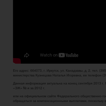
Его адрес: 664073, г. Иркутск, ул. Канадзавы, д. 2, тел.
министерства Кузнецова Наталья Игоревна, ее телефон (3
Данная информация актуальна на конец сентября 2013 г
«ЭЖ» № и за 2012 г.
или на официальном сайте Федерального общественно-гос
обращаться за компенсационными выплатами, поскольку вы