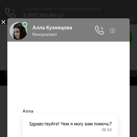
Права россиян
Права граждан России
Меню
Главная
Военное право
Трудовое право
Медицинское право