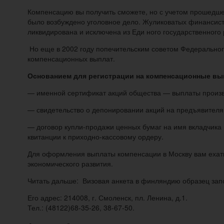
Компенсацию вы получить сможете, но с учетом прошедшей
было возбуждено уголовное дело. Жуликоватых финансист
ликвидирована и исключена из Еди ного государственного
Но еще в 2002 году попечительским советом Федерально
компенсационных выплат.
Основанием для регистрации на компенсационные вы
— именной сертификат акций общества — выплаты произво
— свидетельство о депонировании акций на предъявителя 
— договор купли-продажи ценных бумаг на имя вкладчика 
квитанции к приходно-кассовому ордеру.
Для оформления выплаты компенсации в Москву вам ехать
экономического развития.
Читать дальше: Визовая анкета в финляндию образец за
Его адрес: 214008, г. Смоленск, пл. Ленина, д.1.
Тел.: (48122)68-35-26, 38-67-50.