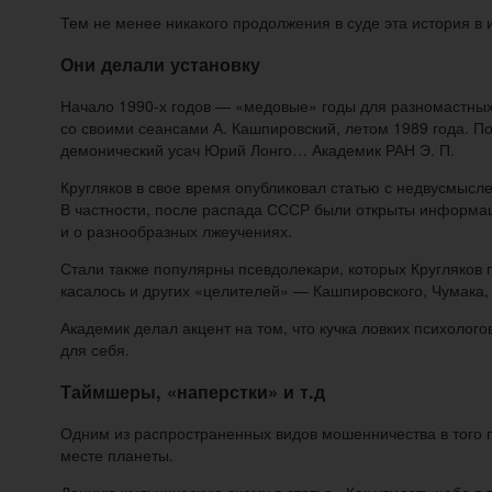
Тем не менее никакого продолжения в суде эта история в 
Они делали установку
Начало 1990-х годов — «медовые» годы для разномастных
со своими сеансами А. Кашпировский, летом 1989 года. П
демонический усач Юрий Лонго… Академик РАН Э. П.
Кругляков в свое время опубликовал статью с недвусмысл
В частности, после распада СССР были открыты информац
и о разнообразных лжеучениях.
Стали также популярны псевдолекари, которых Кругляков 
касалось и других «целителей» — Кашпировского, Чумака, 
Академик делал акцент на том, что кучка ловких психоло
для себя.
Таймшеры, «наперстки» и т.д
Одним из распространенных видов мошенничества в того
месте планеты.
Данную жульническую схему в статье «Как увидеть небо в