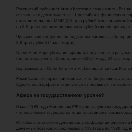
Российский публицист Антон Кротков в своей книге «Все
связанные с деятельностью 11 российских финансовых пи
стоит легендарная МММ (20 трлн рублей мошеннической п
на 2,8 трлн неденоминированных рублей (далее приводятс
Чуть меньше «поднял», по подсчетам Кроткова, «Хопер ин
2,6 трлн рублей (4 млн жертв).
Следом по мере убывания средств, полученных в результат
(по полтора трлн), «Властелина» (536,7 млрд; 24 тыс. же
Березовского, «Олби-Дипломат». Завершает список Кротков
Российские эксперты напоминают, что, безусловно, эта с
Однако если цифры и отличаются от реальных, то, вероятн
Афера на государственном уровне?
В мае 1993 года Минфином РФ были выпущены государств
что российское государство тогда выстраивало таким об
И якобы в этой схеме действовала оффшорная фирма на 
денежных потоков, исчисляемых с 1993 года по 1998 год 