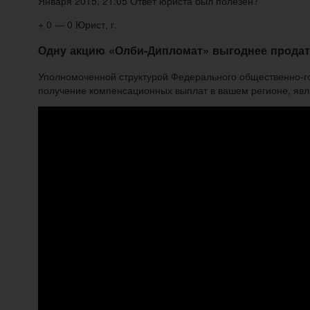
Января 2015, 21:05 Ответ юриста был полезен?
+ 0 — 0 Юрист, г.
Одну акцию «Олби-Дипломат» выгоднее продат
Уполномоченной структурой Федерального общественно-го
получение компенсационных выплат в вашем регионе, явля