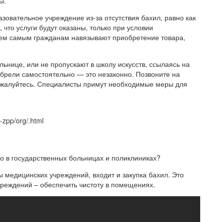
ы.
азовательное учреждение из-за отсутствия бахил, равно как
 что услуги будут оказаны, только при условии
Тем самым гражданам навязывают приобретение товара,
льнице, или не пропускают в школу искусств, ссылаясь на
риобрели самостоятельно — это незаконно. Позвоните на
ожалуйтесь. Специалисты примут необходимые меры для
-zpp/org/.html
о в государственных больницах и поликлиниках?
ы медицинских учреждений, входит и закупка бахил. Это
реждений – обеспечить чистоту в помещениях.