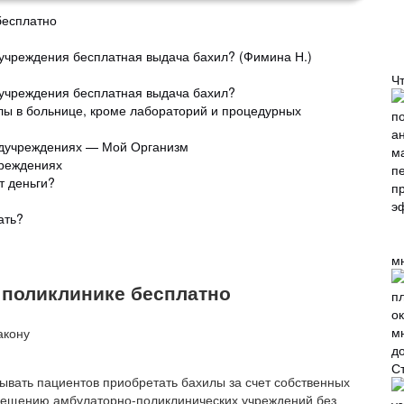
бесплатно
 учреждения бесплатная выдача бахил? (Фимина Н.)
Ч
 учреждения бесплатная выдача бахил?
лы в больнице, кроме лабораторий и процедурных
едучреждениях — Мой Организм
чреждениях
т деньги?
ать?
м
 поликлинике бесплатно
С
ывать пациентов приобретать бахилы за счет собственных
посещению амбулаторно-поликлинических учреждений без