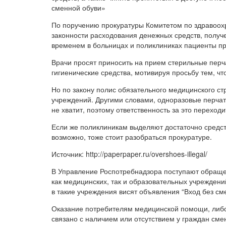
сменной обуви»
По поручению прокуратуры Комитетом по здравоох
законности расходования денежных средств, получ
временем в больницах и поликлиниках пациенты п
Врачи просят приносить на прием стерильные перч
гигиенические средства, мотивируя просьбу тем, что
Но по закону полис обязательного медицинского с
учреждений. Другими словами, одноразовые перчатки
не хватит, поэтому ответственность за это переходи
Если же поликлиникам выделяют достаточно средств
возможно, тоже стоит разобраться прокуратуре.
Источник: http://paperpaper.ru/overshoes-illegal/
В Управление Роспотребнадзора поступают обраще
как медицинских, так и образовательных учреждени
в такие учреждения висят объявления “Вход без см
Оказание потребителям медицинской помощи, либо
связано с наличием или отсутствием у граждан см