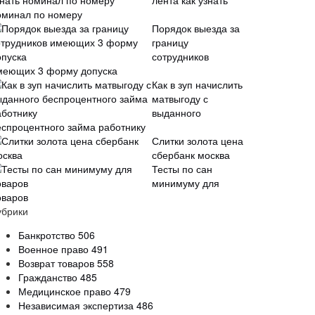
лента как узнать
оминал по номеру
Порядок выезда за
границу
сотрудников
меющих 3 форму допуска
Как в зуп начислить
матвыгоду с
выданного
еспроцентного займа работнику
Слитки золота цена
сбербанк москва
Тесты по сан
минимуму для
оваров
убрики
Банкротство
506
Военное право
491
Возврат товаров
558
Гражданство
485
Медицинское право
479
Независимая экспертиза
486