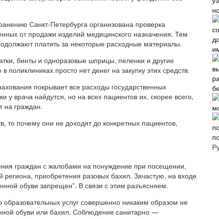
н
ранению Санкт-Петербурга организована проверка
енных от продажи изделий медицинского назначения. Тем
родолжают платить за некоторые расходные материалы.
и
атки, бинты и одноразовые шприцы, пеленки и другие
 в поликлиниках просто нет денег на закупку этих средств.
трахования покрывает все расходы государственных
б
 у врача найдутся, но на всех пациентов их, скорее всего,
т на граждан.
, то почему они не доходят до конкретных пациентов,
п
Р
ния граждан с жалобами на понуждение при посещении,
й региона, приобретения разовых бахил. Зачастую, на входе
енной обуви запрещен”. В связи с этим разъясняем.
 образовательных услуг совершенно никаким образом не
енной обуви или бахил. Соблюдение санитарно —