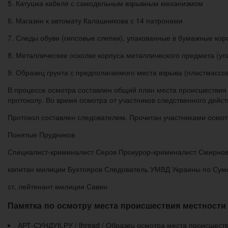
5. Катушка кабеля с самодельным взрывным механизмом
6. Магазин к автомату Калашникова с 14 патронами
7. Следы обуви (гипсовые слепки), упакованные в бумажные кор
8. Металлические осколки корпуса металлического предмета (у
9. Образец грунта с предполагаемого места взрыва (пластмассов
В процессе осмотра составлен общий план места происшествия 
протоколу. Во время осмотра от участников следственного дейст
Протокол составлен следователем. Прочитан участниками осмот
Понятые Прудников
Специалист-криминалист Серов Прокурор-криминалист Смирнов
капитан милиции Бухтояров Следователь УМВД Украины по Сумс
ст. лейтенант милиции Савин
Памятка по осмотру места происшествия местности
АРТ-СУНДУК.РУ / thread / Образец осмотра места происшестви