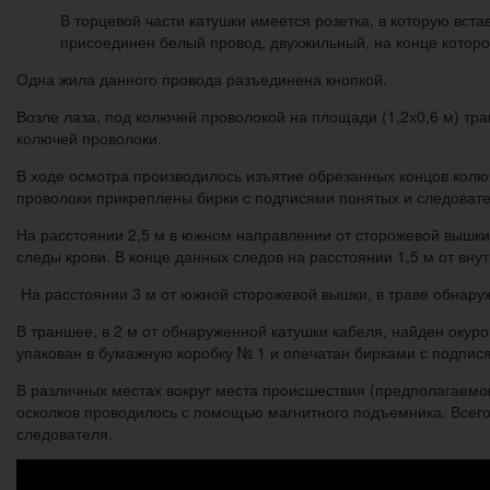
В торцевой части катушки имеется розетка, в которую вст
присоединен белый провод, двухжильный, на конце которо
Одна жила данного провода разъединена кнопкой.
Возле лаза, под колючей проволокой на площади (1,2х0,6 м) тр
колючей проволоки.
В ходе осмотра производилось изъятие обрезанных концов колюч
проволоки прикреплены бирки с подписями понятых и следовате
На расстоянии 2,5 м в южном направлении от сторожевой вышки,
следы крови. В конце данных следов на расстоянии 1,5 м от вну
На расстоянии 3 м от южной сторожевой вышки, в траве обнаруже
В траншее, в 2 м от обнаруженной катушки кабеля, найден окуро
упакован в бумажную коробку № 1 и опечатан бирками с подпис
В различных местах вокруг места происшествия (предполагаемо
осколков проводилось с помощью магнитного подъемника. Всего
следователя.