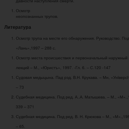
давности наступления смерти.
Осмотр
неопознанных трупов.
Литература
Осмотр трупа на месте его обнаружения. Руководство. Под
«Лань»,1997 – 288 с.
Осмотр места происшествия и первоначальный наружный ос
лекций – М., «Юристъ», 1997. -Гл. 6. – С.120 -147
Судовая медыцына. Пад рэд. В.Н. Крукава. – Мн, «Унiверсiт
– 73
Судебная медицина. Под ред. А..А. Матышева. – М., «М».,1
339 – 371
Судебная медицина. Под ред. В. Н. Крюкова – М., «М».,198
– 65.