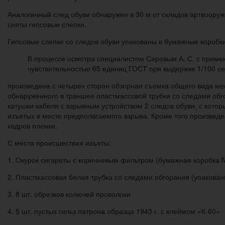
Аналогичный след обуви обнаружен в 30 м от складов артвооруж
сняты гипсовые слепки.
Гипсовые слепки со следов обуви упакованы в бумажные коробк
В процессе осмотра специалистом Серовым А. С. с прим
чувствительностью 65 единиц ГОСТ при выдержке 1/100 се
произведена с четырех сторон обзорная съемка общего вида м
обнаруженного в траншее пластмассовой трубки со следами обг
катушки кабеля с взрывным устройством 2 следов обуви, с кото
изъятых в месте предполагаемого взрыва. Кроме того произвед
кадров пленки.
С места происшествия изъяты:
1. Окурок сигареты с коричневым фильтром (бумажная коробка №
2. Пластмассовая белая трубка со следами обгорания (упакова
3. 8 шт. обрезков колючей проволоки
4. 5 шт. пустых гильз патрона образца 1943 г. с клеймом «К-60»