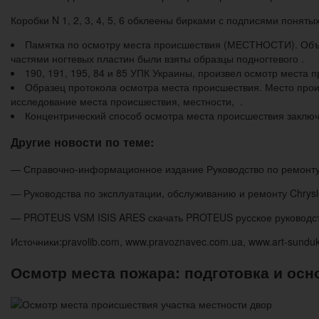
Коробки N 1, 2, 3, 4, 5, 6 обклеены бирками с подписями поняты
Памятка по осмотру места происшествия (МЕСТНОСТИ). Объект
частями ногтевых пластин были взяты образцы подногтевого .
190, 191, 195, 84 и 85 УПК Украины, произвел осмотр места 
Образец протокола осмотра места происшествия. Место проис
исследование места происшествия, местности, .
Концентрический способ осмотра места происшествия заключае
Другие новости по теме:
— Справочно-информационное издание Руководство по ремонту 
— Руководства по эксплуатации, обслуживанию и ремонту Chrysl
— PROTEUS VSM ISIS ARES скачать PROTEUS русское руководст
Источники:pravolib.com, www.pravoznavec.com.ua, www.art-sunduk
Осмотр места пожара: подготовка и ос