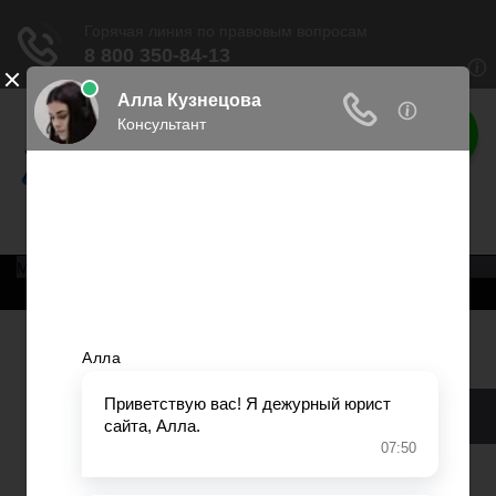
Права россиян
Права граждан России
Меню
Главная
Военное право
Трудовое право
Медицинское право