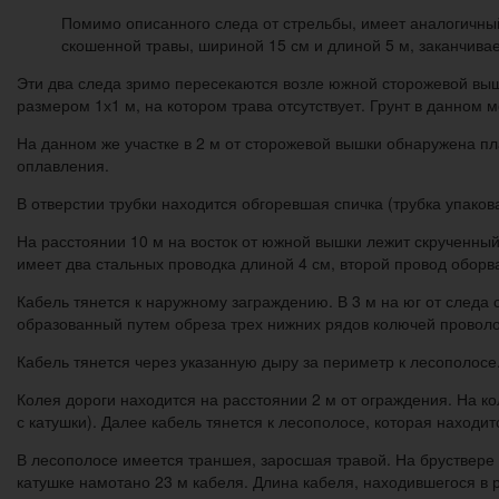
Помимо описанного следа от стрельбы, имеет аналогичный
скошенной травы, шириной 15 см и длиной 5 м, заканчивае
Эти два следа зримо пересекаются возле южной сторожевой выш
размером 1х1 м, на котором трава отсутствует. Грунт в данном м
На данном же участке в 2 м от сторожевой вышки обнаружена пл
оплавления.
В отверстии трубки находится обгоревшая спичка (трубка упаков
На расстоянии 10 м на восток от южной вышки лежит скрученный
имеет два стальных проводка длиной 4 см, второй провод оборв
Кабель тянется к наружному заграждению. В 3 м на юг от следа 
образованный путем обреза трех нижних рядов колючей проволок
Кабель тянется через указанную дыру за периметр к лесополосе
Колея дороги находится на расстоянии 2 м от ограждения. На ко
с катушки). Далее кабель тянется к лесополосе, которая находи
В лесополосе имеется траншея, заросшая травой. На бруствере 
катушке намотано 23 м кабеля. Длина кабеля, находившегося в 