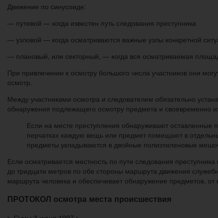
Движение по синусоиде:
— путевой — когда известен путь следования преступника
— узловой — когда осматриваются важные узлы конкретной сит
— плановый, или секторный, — когда вся осматриваемая площад
При привлечении к осмотру большого числа участников они могут
осмотр.
Между участниками осмотра и следователем обязательно устанав
обнаружения подлежащего осмотру предмета и своевременно изъ
Если на месте преступления обнаруживают оставленные п
перчатках каждую вещь или предмет помещают в отдельны
предметы укладываются в двойные полиэтиленовые мешочк
Если осматривается местность по пути следования преступника 
до тридцати метров по обе стороны маршрута движения служебно
маршрута человека и обеспечивает обнаружение предметов, от 
ПРОТОКОЛ осмотра места происшествия
г. Сумы 3 июня 1997 г.