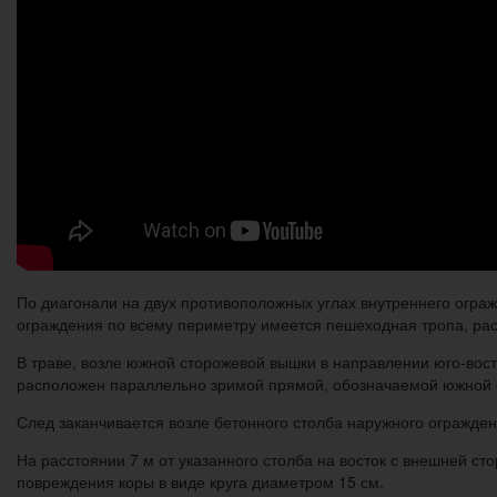
По диагонали на двух противоположных углах внутреннего огра
ограждения по всему периметру имеется пешеходная тропа, р
В траве, возле южной сторожевой вышки в направлении юго-вос
расположен параллельно зримой прямой, обозначаемой южной с
След заканчивается возле бетонного столба наружного огражден
На расстоянии 7 м от указанного столба на восток с внешней ст
повреждения коры в виде круга диаметром 15 см.