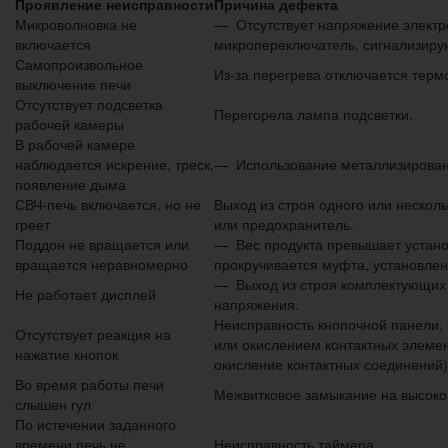
Проявление неисправности
Причина
дефекта
Микроволновка не
— Отсутствует напряжение электр
включается
микропереключатель, сигнализиру
Самопроизвольное
Из-за перегрева отключается терм
выключение печи
Отсутствует подсветка
Перегорела лампа подсветки.
рабочей камеры
В рабочей камере
наблюдается искрение, треск,
— Использование металлизирован
появление дыма
СВЧ-печь включается, но не
Выход из строя одного или неско
греет
или предохранитель.
Поддон не вращается или
— Вес продукта превышает устано
вращается неравномерно
прокручивается муфта, установлен
— Выход из строя комплектующих 
Не работает дисплей
напряжения.
Неисправность кнопочной панели,
Отсутствует реакция на
или окислением контактных элемен
нажатие кнопок
окисление контактных соединений)
Во время работы печи
Межвитковое замыкание на высоко
слышен гул
По истечении заданного
времени печь не
Неисправность таймера.