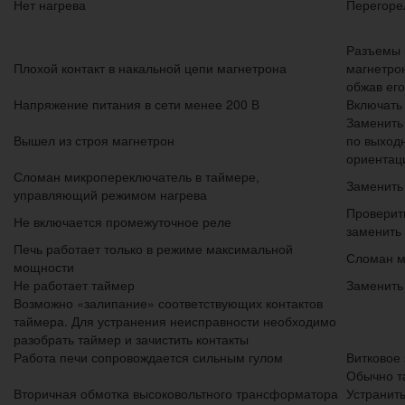
Нет нагрева
Перегоре
Разъемы 
Плохой контакт в накальной цепи магнетрона
магнетро
обжав ег
Напряжение питания в сети менее 200 В
Включать
Заменить
Вышел из строя магнетрон
по выход
ориентац
Сломан микропереключатель в таймере,
Заменить
управляющий режимом нагрева
Проверит
Не включается промежуточное реле
заменить
Печь работает только в режиме максимальной
Сломан м
мощности
Не работает таймер
Заменить
Возможно «залипание» соответствующих контактов
таймера. Для устранения неисправности необходимо
разобрать таймер и зачистить контакты
Работа печи сопровождается сильным гулом
Витковое
Обычно та
Вторичная обмотка высоковольтного трансформатора
Устранит