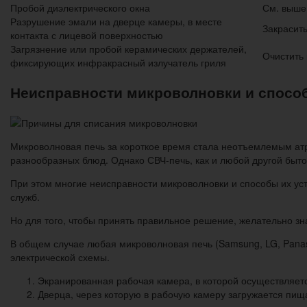
Пробой диэлектрического окна
См. выше
Разрушение эмали на дверце камеры, в месте
Закрасит
контакта с лицевой поверхностью
Загрязнение или пробой керамических держателей,
Очистить 
фиксирующих инфракрасный излучатель гриля
Неисправности микроволновки и спосо
Микроволновая печь за короткое время стала неотъемлемым атр
разнообразных блюд. Однако СВЧ-печь, как и любой другой быто
При этом многие неисправности микроволновки и способы их у
служб.
Но для того, чтобы принять правильное решение, желательно зн
В общем случае любая микроволновая печь (Samsung, LG, Panas
электрической схемы.
Экранированная рабочая камера, в которой осуществляетс
Дверца, через которую в рабочую камеру загружается пищ