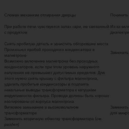
Сломан механизм отпирания дверцы
Починить
При работе печи чувствуется запах гари, не связанный
Из-за вк
с продуктом
диэлектр
Снять пробитую деталь и зачистить обгоревшие места
Произошел пробой проходного конденсатора в
Заменить
магнетроне
Возможно включение магнетрона без проходных
конденсаторов, если при этом уровень наружного
излучения не превышает допустимых пределов. Для
этого нужно снять крышку с фильтра магнетрона,
удалить пробитые конденсаторы и подпаять
накальные выводы трансформатора к катушкам
индуктивности фильтра. Провода должны быть хорошо
изолированы от корпуса магнетрона
Витковое замыкание в высоковольтном
Заменить
трансформаторе
для микр
Заменить вторичную обмотку трансформатора (
см.
раздел
)