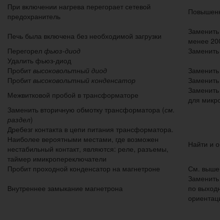
При включении нагрева перегорает сетевой
Повышенн
предохранитель
Заменить 
Печь была включена без необходимой загрузки
менее 20
Перегорел
фьюз-диод
Заменить
Удалить фьюз-диод
Пробит
высоковольтный диод
Заменить
Пробит
высоковольтный конденсатор
Заменить
Заменить
Межвитковой пробой в трансформаторе
для микр
Заменить вторичную обмотку трансформатора (
см.
раздел
)
Дребезг контакта в цепи питания трансформатора.
Наиболее вероятными местами, где возможен
Найти и 
нестабильный контакт, являются: реле, разъемы,
таймер имикропереключатели
Пробит проходной конденсатор на магнетроне
См. выше
Заменить
Внутреннее замыкание магнетрона
по выход
ориентац