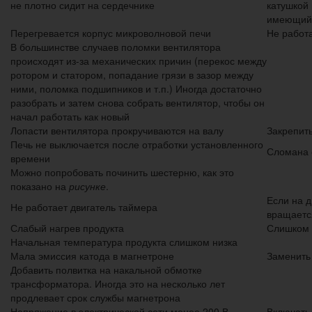
не плотно сидит на сердечнике
катушкой
имеющий
Перегревается корпус микроволновой печи
Не работ
В большинстве случаев поломки вентилятора
происходят из-за механических причин (перекос между
ротором и статором, попадание грязи в зазор между
ними, поломка подшипников и т.п.) Иногда достаточно
разобрать и затем снова собрать вентилятор, чтобы он
начал работать как новый
Лопасти вентилятора прокручиваются на валу
Закрепит
Печь не выключается после отработки установленного
Сломана 
времени
Можно попробовать починить шестерню, как это
показано на
рисунке
.
Если на д
Не работает двигатель таймера
вращаетс
Слабый нагрев продукта
Слишком 
Начальная температура продукта слишком низка
Мала эмиссия катода в магнетроне
Заменить
Добавить полвитка на накальной обмотке
трансформатора. Иногда это на несколько лет
продлевает срок службы магнетрона
Напряжение в электрической сети менее 200 В
Включать