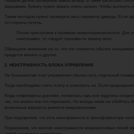
Первым делом проверяем замок-затвор, а также насколько плот
закрываем. Бумагу нужно зажать очень сильно. Чтобы вытянуть 
Таким методом нужно проверить весь периметр дверцы. Если где-
со стороны петель.
Потом приступаем к проверке микропереключателя. Для это
неисправен, то следует произвести замену всех.
Обращаем внимание на то, что эти элементы обычно изнашивают
придется менять и другие.
2. НЕИСПРАВНОСТЬ БЛОКА УПРАВЛЕНИЯ
На большинстве плат управления обычно есть отдельный плавкий
Тогда необходимо снять плату и осмотреть ее. Если предохранит
Когда повреждены дорожки, появилась гарь или вздулись конден
так, что можно кое-что перепаять. Но иногда никак не обойтись
возможные варианты ремонта микроволновки.
При подозрении, что есть неисправность в трансформаторе питан
Подчеркнем, что многие неисправности микроволновых печей яв
собой несложное устройство.