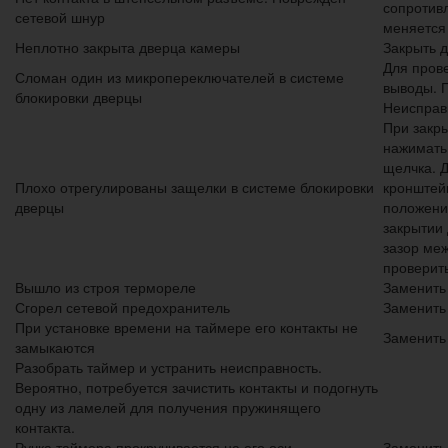
сопротивл
сетевой шнур
меняется
Неплотно закрыта дверца камеры
Закрыть 
Для пров
Сломан один из микропереключателей в системе
выводы. 
блокировки дверцы
Неисправ
При закр
нажимать
щелчка. Д
Плохо отрегулированы защелки в системе блокировки
кронштейн
дверцы
положени
закрытии 
зазор ме
проверит
Вышло из строя термореле
Заменить
Сгорел сетевой предохранитель
Заменить
При установке времени на таймере его контакты не
Заменить
замыкаются
Разобрать таймер и устранить неисправность.
Вероятно, потребуется зачистить контакты и подогнуть
одну из ламелей для получения пружинящего
контакта.
Ручка таймера прокручивается на его оси
Заменить