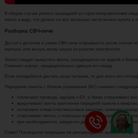
В общем случае ремонт вышедшей из строя микроволновки свод
иметь в виду, что далеко не все запасные части можно купить в т
Разборка СВЧ-печи
Доступ к деталям и узлам СВЧ-печи открывается после снятия к
корпуса, или вынуть вилку шнура из розетки электросети.
Затем следует выкрутить винты, находящиеся на задней и боков
Снимают корпус, предварительно сдвинув его назад.
Если понадобится достать шнур питания, то для этого его отсо
Переднюю панель с блоком управления (БУ) снимают следующи
отключают провода, идущие к БУ, а также откручивают вин
выкручивают винты крепления передней панели к микрово
осторожно отжав пластмассовые защелки, снимают перед
откручивают винты, с помощью которых к передней панели
при необходимости, аккуратно демонтируют панель индика
Совет! Последнюю операцию не рекомендуется выполнять при р