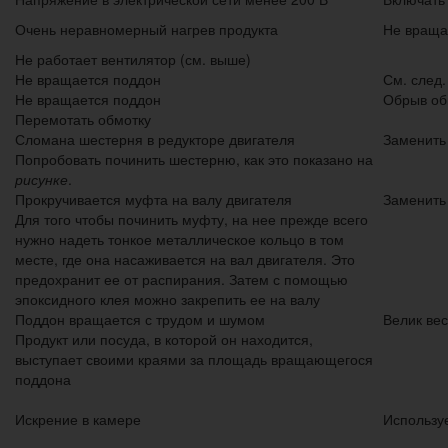
Очень неравномерный нагрев продукта
Не вращ
Не работает вентилятор (см. выше)
Не вращается поддон
См. след.
Не вращается поддон
Обрыв об
Перемотать обмотку
Сломана шестерня в редукторе двигателя
Заменить
Попробовать починить шестерню, как это показано на
рисунке
.
Прокручивается муфта на валу двигателя
Заменить
Для того чтобы починить муфту, на нее прежде всего
нужно надеть тонкое металлическое кольцо в том
месте, где она насаживается на вал двигателя. Это
предохранит ее от распирания. Затем с помощью
эпоксидного клея можно закрепить ее на валу
Поддон вращается с трудом и шумом
Велик ве
Продукт или посуда, в которой он находится,
выступает своими краями за площадь вращающегося
поддона
Искрение в камере
Использу