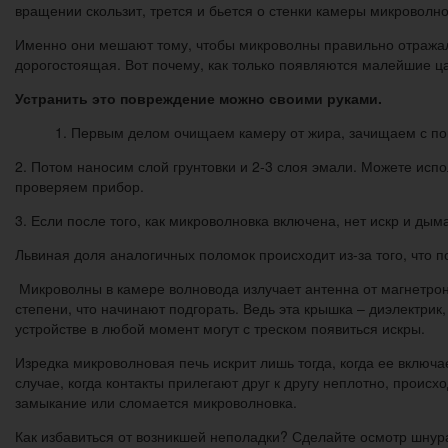
вращении скользит, трется и бьется о стенки камеры микроволн
Именно они мешают тому, чтобы микроволны правильно отражалис
дорогостоящая. Вот почему, как только появляются малейшие ц
Устранить это повреждение можно своими руками.
1. Первым делом очищаем камеру от жира, зачищаем с п
2. Потом наносим слой грунтовки и 2-3 слоя эмали. Можете исп
проверяем прибор.
3. Если после того, как микроволновка включена, нет искр и дыма
Львиная доля аналогичных поломок происходит из-за того, что п
Микроволны в камере волновода излучает антенна от магнетрон
степени, что начинают подгорать. Ведь эта крышка – диэлектрик
устройстве в любой момент могут с треском появиться искры.
Изредка микроволновая печь искрит лишь тогда, когда ее включ
случае, когда контакты прилегают друг к другу неплотно, происх
замыкание или сломается микроволновка.
Как избавиться от возникшей неполадки? Сделайте осмотр шнура