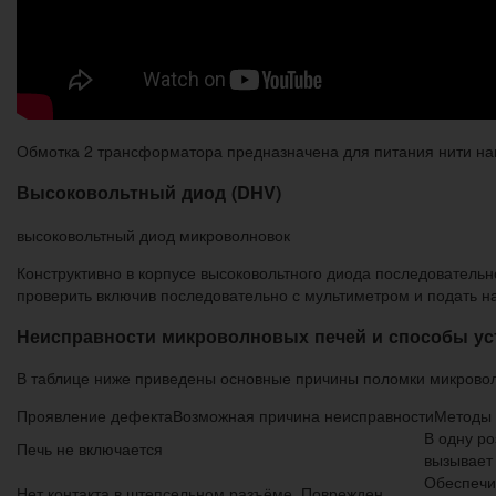
Обмотка 2 трансформатора предназначена для питания нити на
Высоковольтный диод (DHV)
высоковольтный диод микроволновок
Конструктивно в корпусе высоковольтного диода последователь
проверить включив последовательно с мультиметром и подать на 
Неисправности микроволновых печей и способы ус
В таблице ниже приведены основные причины поломки микровол
Проявление дефектаВозможная причина неисправностиМетоды 
В одну р
Печь не включается
вызывает 
Обеспечит
Нет контакта в штепсельном разъёме. Поврежден