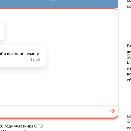
В
че
м
20 году участники ОГЭ