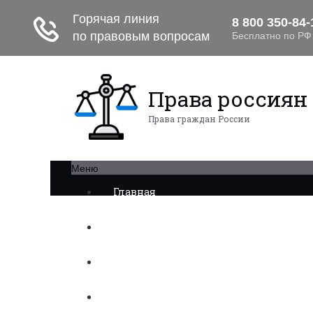
Права россиян
Права граждан России
Меню
Главная
Военное право
Трудовое право
Медицинское право