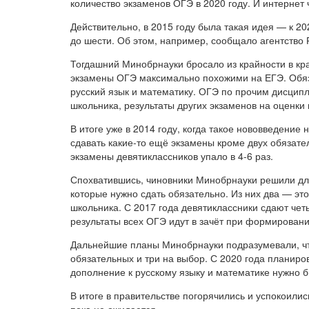
количество экзаменов ОГЭ в 2020 году. И интернет
Действительно, в 2015 году была такая идея — к 20
до шести. Об этом, например, сообщало агентство 
Тогдашний Минобрнауки бросало из крайности в кр
экзамены ОГЭ максимально похожими на ЕГЭ. Обяз
русский язык и математику. ОГЭ по прочим дисцип
школьника, результаты других экзаменов на оценки 
В итоге уже в 2014 году, когда такое нововведени
сдавать какие-то ещё экзамены кроме двух обязат
экзамены девятиклассников упало в 4-6 раз.
Спохватившись, чиновники Минобрнауки решили для
которые нужно сдать обязательно. Из них два — эт
школьника. С 2017 года девятиклассники сдают че
результаты всех ОГЭ идут в зачёт при формировании
Дальнейшие планы Минобрнауки подразумевали, что
обязательных и три на выбор. С 2020 года планиро
дополнение к русскому языку и математике нужно 
В итоге в правительстве погорячились и успокоили