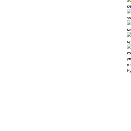
к
о
Р