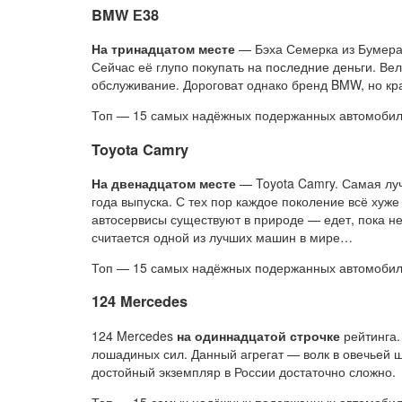
BMW Е38
На тринадцатом месте
— Бэха Семерка из Бумера 
Сейчас её глупо покупать на последние деньги. Ве
обслуживание. Дороговат однако бренд BMW, но к
Топ — 15 самых надёжных подержанных автомоби
Toyota Camry
На двенадцатом месте
— Toyota Camry. Самая луч
года выпуска. С тех пор каждое поколение всё хуже
автосервисы существуют в природе — едет, пока не 
считается одной из лучших машин в мире…
Топ — 15 самых надёжных подержанных автомоби
124 Mercedes
124 Mercedes
на одиннадцатой строчке
рейтинга.
лошадиных сил. Данный агрегат — волк в овечьей 
достойный экземпляр в России достаточно сложно.
Топ — 15 самых надёжных подержанных автомоби