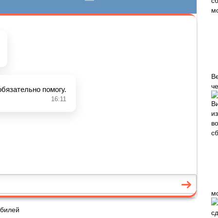
В
че
м
обилей