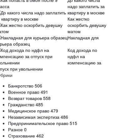
До какого числа
надо заплатить за
квартиру в москве
Как жестко
оскорбить девушку
матом
Накладная для
урьера образец
Код дохода по
ндфл на
компенсацию за
тпуск при увольнении
убрики
Банкротство
506
Военное право
491
Возврат товаров
558
Гражданство
485
Медицинское право
479
Независимая экспертиза
486
Предпринимательское право
515
Разное
0
Страхование
462