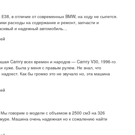
Е38, в отличие от современных BMW, на ходу не сыпется.
лики расходы на содержание и ремонт, запчасти и
расивый и надежный автомобиль…
лей
шая Camry всех времен и народов — Camry V30, 1996-го
 и хуже. Была у меня с правым рулем. Не знал, что
надоест. Как бы громко это не звучало но, эта машина
лей
 Мы говорим о модели с объемом в 2500 см3 на 326
шкуре. Машина очень надежная но к сожалению найти
лей