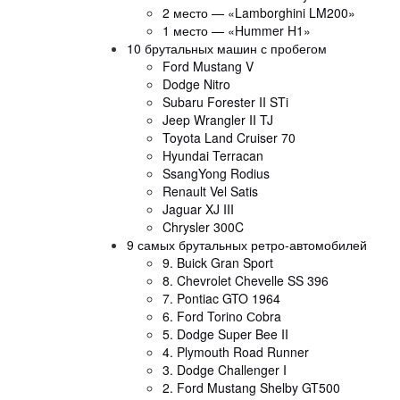
2 место — «Lamborghini LM200»
1 место — «Hummer H1»
10 брутальных машин с пробегом
Ford Mustang V
Dodge Nitro
Subaru Forester II STi
Jeep Wrangler II TJ
Toyota Land Cruiser 70
Hyundai Terracan
SsangYong Rodius
Renault Vel Satis
Jaguar XJ III
Chrysler 300C
9 самых брутальных ретро-автомобилей
9. Buick Gran Sport
8. Chevrolet Chevelle SS 396
7. Pontiac GTO 1964
6. Ford Torino Сobra
5. Dodge Super Bee II
4. Plymouth Road Runner
3. Dodge Challenger I
2. Ford Mustang Shelby GT500