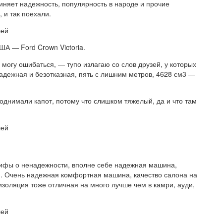
иняет надежность, популярность в народе и прочие
 и так поехали.
лей
А — Ford Crown Victoria.
, могу ошибаться, — тупо излагаю со слов друзей, у которых
адежная и безотказная, пять с лишним метров, 4628 см3 —
однимали капот, потому что слишком тяжелый, да и что там
лей
мифы о ненадежности, вполне себе надежная машина,
и. Очень надежная комфортная машина, качество салона на
изоляция тоже отличная на много лучше чем в камри, ауди,
лей