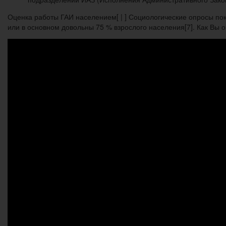
Оценка работы ГАИ населением[ | ] Социологические опросы по
или в основном довольны 75 % взрослого населения[7]. Как Вы о