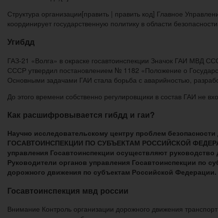
Структура организации[править | править код] Главное Управл
координирует государственную политику в области безопасност
Угибдд
ГАЗ-21 «Волга» в окраске госавтоинспекции Значок ГАИ МВД СС
СССР утвердил постановлением № 1182 «Положение о Государс
Основными задачами ГАИ стала борьба с аварийностью, разработ
До этого времени собственно регулировщики в состав ГАИ не вх
Как расшифровывается гибдд и гаи?
Научно исследовательскому центру проблем безопасност
ГОСАВТОИНСПЕКЦИИ ПО СУБЪЕКТАМ РОССИЙСКОЙ ФЕДЕРАЦИИ
управления Госавтоинспекции осуществляют руководство 
Руководители органов управления Госавтоинспекции по с
дорожного движения по субъектам Российской Федерации.
Госавтоинспекция мвд россии
Внимание Контроль организации дорожного движения транспорт