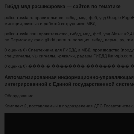
Гибдд мвд расшифровка — сайтов по тематике
police-russia.ru правительство, гибдд, мвд, фсб, увд Google Pag
милиции, жизнью и работой сотрудников МВД.
police-russia.com правительство, гибдд, мвд, фсб, увд Alexa: #
по Пермскому краю gibdd.perm.ru полиция, гибдд, пермь, ру, гимн
0 оценка 0) Спецтехника для ГИБДД и МВД, производство (проду
спецсигналы, vip сигналы, крякалки, радары ГИБДД ikar-spb.com A
0 оценка 0) ���� � �������� ������� ��� �
Автоматизированная информационно-управляющая 
интегрированной с Единой государственной систе
Оборудование.
Комплект 2, поставляемый в подразделения ДПС Госавтоинспекц