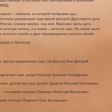
ударственную аттестацию был преобразован в нынешний
 МВД).
ярске – эмблема, на которой изображен щит,
нительно украшенный надглавной фигурой Двухглавого орла
России, служим закону» под ним. Верхнюю часть щита
е золотую лопату, а в левой – золотой серп. На левой части
 золотого столба и двух перекрещенных золотых мечей.
арагуа (г.Манагуа).
, доктор юридических наук, профессор Ким Дмитрий
дических наук, доцент Калугин Алексей Геннадьевич.
иции, доктор юр.наук, доцент Цуканов Николай Николаевич.
м – полковник полиции Юшкевич Вячеслав Викторович.
овник полиции Феденюк Олег Валерьевич.