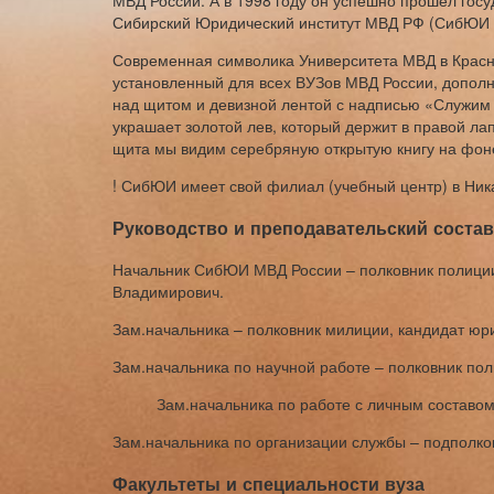
МВД России. А в 1998 году он успешно прошел гос
Сибирский Юридический институт МВД РФ (СибЮИ
Современная символика Университета МВД в Красно
установленный для всех ВУЗов МВД России, допол
над щитом и девизной лентой с надписью «Служим 
украшает золотой лев, который держит в правой лап
щита мы видим серебряную открытую книгу на фоне
! СибЮИ имеет свой филиал (учебный центр) в Ник
Руководство и преподавательский состав
Начальник СибЮИ МВД России – полковник полиции
Владимирович.
Зам.начальника – полковник милиции, кандидат юри
Зам.начальника по научной работе – полковник пол
Зам.начальника по работе с личным составо
Зам.начальника по организации службы – подполк
Факультеты и специальности вуза