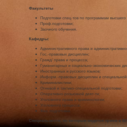
Факультеты
Подготовки спец-тов по программам высшего
Проф.подготовки;
Заочного обучения.
Кафедры:
Административного права и административно
Гос.-правовых дисциплин;
Гражд/ права и процесса;
Гуманитарных и социально-экономических ди
Иностранных и русского языков;
Информ.-правовых дисциплин и специальной 
Криминалистики;
Огневой и тактико-специальной подготовки;
Оперативно-розыскной деят-ти;
Уголовного права и криминологии;
Уголовного процесса;
Физ. подготовки.
Специальности, по которым ведется прием в ВУ