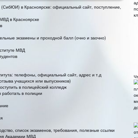
 (СибЮИ) в Красноярске: официальный сайт, поступление,
МВД в Красноярске
в
льные экзамены и проходной балл (очно и заочно)
ституте МВД
тудентов
итута: телефоны, официальный сайт, адрес и т.д
Ч
отзыва учащихся или выпускников)
поступить в полицейский колледж
ы работать в полиции
ание
ия
одство, список экзаменов, требования, полезные ссылки
ния Академии МВД