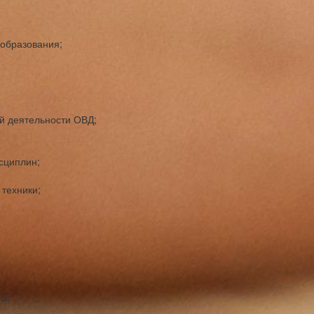
 образования;
й деятельности ОВД;
сциплин;
техники;
З: