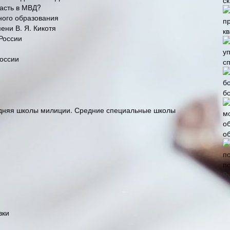
пасть в МВД?
ого образования
ени В. Я. Кикотя
к
России
России
с
б
едняя школы милиции. Средние специальные школы
о
п
Р
вки