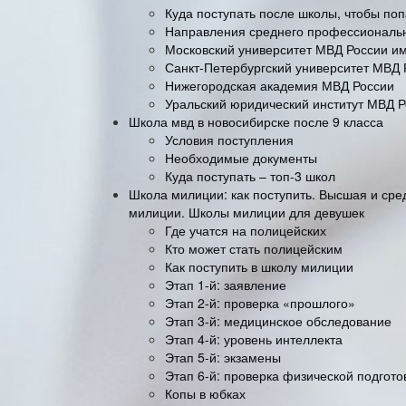
Куда поступать после школы, чтобы по
Направления среднего профессиональн
Московский университет МВД России им
Санкт-Петербургский университет МВД 
Нижегородская академия МВД России
Уральский юридический институт МВД 
Школа мвд в новосибирске после 9 класса
Условия поступления
Необходимые документы
Куда поступать – топ-3 школ
Школа милиции: как поступить. Высшая и ср
милиции. Школы милиции для девушек
Где учатся на полицейских
Кто может стать полицейским
Как поступить в школу милиции
Этап 1-й: заявление
Этап 2-й: проверка «прошлого»
Этап 3-й: медицинское обследование
Этап 4-й: уровень интеллекта
Этап 5-й: экзамены
Этап 6-й: проверка физической подгото
Копы в юбках