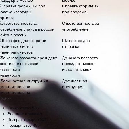
москве
Справка формы 12
при продаже
вартиры
Ответственность за
употребление
пайса в россии
Шлюз фсс для
отправки
ольничных листов
До какого возраста
президент может
исполнять свои
бязанности
Должностная
инструкция
омощник повара
убрики
Банкротство
506
Военное право
491
Возврат товаров
558
Гражданство
485