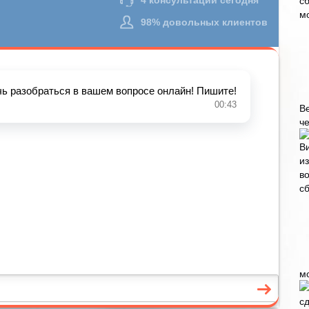
В
че
м