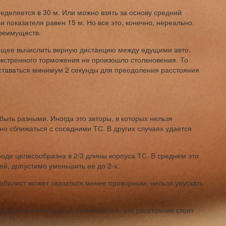
пределяется в 30 м. Или можно взять за основу средний
 показателя равен 15 м. Но все это, конечно, нереально.
преимуществ.
яющее вычислить верную дистанцию между едущими авто.
экстренного торможения не произошло столкновения. То
оставаться минимум 2 секунды для преодоления расстояния
быть разными. Иногда это заторы, в которых нельзя
о сближаться с соседними ТС. В других случаях удается
оде целесообразна в 2/3 длины корпуса ТС. В среднем это
ей, допустимо уменьшить ее до 2-х.
обилист может оказаться менее проворным, нельзя упускать
 целая цепочка других автомобилей, это расстояние стоит