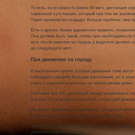
То есть, если скорость равна 60 км/ч, дистанция о
тормозной путь машин, который при том же значении
Такие промежутки создадут больше проблем, чем 
Есть и другое, более адекватное правило, позвол
Она должна быть такой, чтобы при необходимости 
есть после нажатия на педаль у водителя должно 
до следующего авто.
При движении по городу
В населенном пункте условия движения тоже могут 
соблюдать слишком большое расстояние, но и опасн
ехать с хорошей скоростью, не меняя режим резко.
Учитывая все это, дистанция между машинами в гор
3 метра. Если водитель опытный, с хорошей реакци
Но нужно принимать во внимание, что другой автом
и другие влияющие на безопасность факторы.
Если дорога скользкая, резина «лысая», а впереди
увеличить и до 4-х метров.