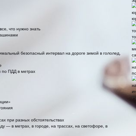
э
ю
се, что нужно знать
машинами
т
мальный безопасный интервал на дороге зимой в гололед,
с
е
 по ПДД в метрах
п
и
Р
нции»
тояния
сах при разных обстоятельствах
 — в метрах, в городе, на трассах, на светофоре, в