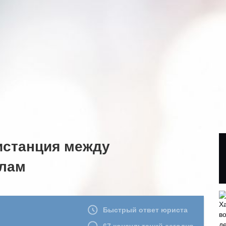
истанция между
илам