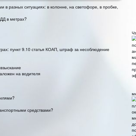
 в разных ситуациях: в колонне, на светофоре, в пробке,
ДД в метрах?
Ч
рах: пункт 9.10 статья КОАП, штраф за несоблюдение
 взыскание
наложен на водителя
м
билями?
ранспортными средствами?
п