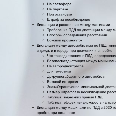
На светофоре
На парковке
При остановке
Штраф за несоблюдение
Дистанция и расстояние между машинами — в
Требования ПДД по дистанции между 
Способы определения расстояния
Боковой промежуток
Дистанция между автомобилями по ПДД, мини
в дождь и в городе при движении и в пробке
Что такоедистанция в ПДД: определени
Безопаснаядистанция между машинами
На загороднойтрассе
Для грузовика
Докрупногабаритного автомобиля
Боковой интервал
Знак«Ограничение минимальной диста
Размер штрафовза несоблюдение расс
Таблица: вырезкииз правил ПДД
Таблица: эффективнаяскорость на трас
Дистанция между машинами по ПДД в 2020 году
пробке, при остановке