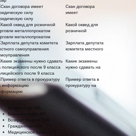
фир
Скан договора
имеет
ридическую силу
Какой оквед для
розничной
орговли металлопрокатом
Зарплата депутата
комитета местного
амоуправления
Какие экзамены
нужно сдавать на
олицейского после 9 класса
Пример ответа в
прокуратуру на
нформацию
убрики
Банкротство
506
Военное право
491
Возврат товаров
558
Гражданство
485
Медицинское право
479