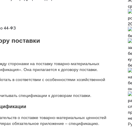
Ж
с
2
по 44-ФЗ
б
ору поставки
жду сторонами на поставку товарно-материальных
б
ификация». Она прилагается к договору поставки.
ботать в соответствии с особенностями хозяйственной
о
учитывать спецификации к договорам поставки.
ецификации
ательств о поставке товарно-материальных ценностей
н
мплярах обязательное приложение – спецификацию.
Р