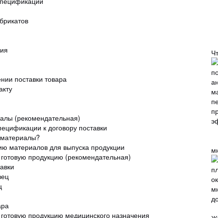
спецификации
брикатов
ния
Ч
нии поставки товара
акту
алы (рекомендательная)
ецификации к договору поставки
 материалы?
ю материалов для выпуска продукции
м
 готовую продукцию (рекомендательная)
авки
зец
ц
ара
 готовую продукцию медицинского назначения