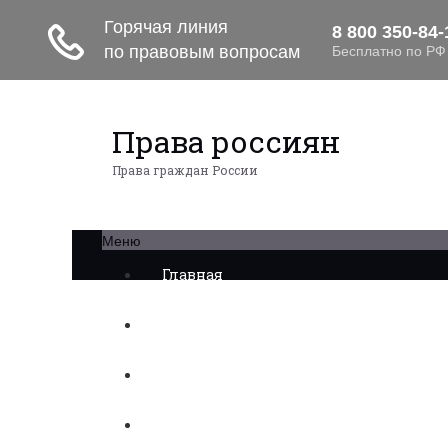
Права россиян
Права граждан России
Меню
Главная
Военное право
Трудовое право
Медицинское право