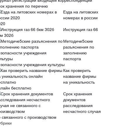
урнал регистрации входящей корреспонденции
рок хранения по перечню
Езда на литовских
номерах в россии
020
Инструкция газ 66
км 302б
Методиче5ские
разъяснения по
заполнению
паспорта
езопасности учреждения культуры
Как проверить
название фирмы
на уникальность
нлайн бесплатно
Срок хранения
документов
расследования
несчастного случая
е связанного с производством
убрики