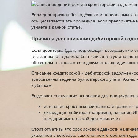
Если долг признан безнадёжным и нереальным к в
осуществляется эта процедура, если предприятие 
узнаете в данной статье.
Причины для списания дебиторской задо
Если дебиторка (долг, подлежащий возвращению от
взысканию, она должна быть списана в установлен
обязательно отражается в документах юридическог
Списание кредиторской и дебиторской задолженно
требованиям ведения бухгалтерского учёта. Актив,
к убыткам.
Выделяют следующие основания для инициировани
истечение срока исковой давности, равного т
ликвидация дебитора (например, лишение ИП
предпринимательской деятельности).
Стоит отметить, что срок исковой давности начинае
указанной в договоре, заключённом сторонами сдел