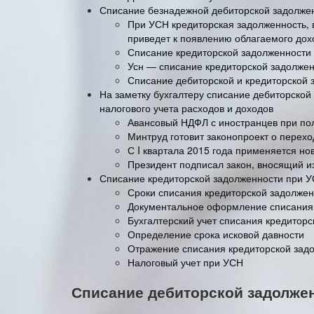
Списание безнадежной дебиторской задолже
При УСН кредиторская задолженность, 
приведет к появлению облагаемого дох
Списание кредиторской задолженности
Усн — списание кредиторской задолжен
Списание дебиторской и кредиторской 
На заметку бухгалтеру списание дебиторской
налогового учета расходов и доходов
Авансовый НДФЛ с иностранцев при по
Минтруд готовит законопроект о перех
С I квартала 2015 года применяется н
Президент подписал закон, вносящий и
Списание кредиторской задолженности при 
Сроки списания кредиторской задолже
Документальное оформление списания 
Бухгалтерский учет списания кредитор
Определение срока исковой давности
Отражение списания кредиторской задо
Налоговый учет при УСН
Списание дебиторской задолже