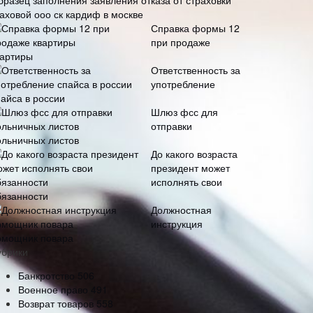
бразец заполнения заявления отказа от страховки
таховой ооо ск кардиф в москве
Справка формы 12
при продаже
вартиры
Ответственность за
употребление
пайса в россии
Шлюз фсс для
отправки
ольничных листов
До какого возраста
президент может
исполнять свои
бязанности
Должностная
инструкция
омощник повара
убрики
Банкротство
506
Военное право
491
Возврат товаров
558