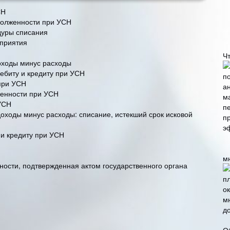
СН
долженности при УСН
дуры списания
дприятия
Ч
оходы минус расходы
ебиту и кредиту при УСН
при УСН
женности при УСН
УСН
оходы минус расходы: списание, истекший срок исковой
 и кредиту при УСН
м
ости, подтвержденная актом государственного органа