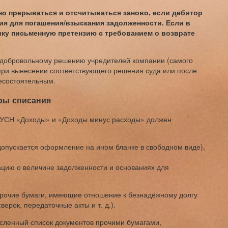
но прерываться и отсчитываться заново, если дебитор
ия для погашения/взыскания задолженности. Если в
ику письменную претензию с требованием о возврате
 добровольному решению учредителей компании (самого
 при вынесении соответствующего решения суда или после
есостоятельным.
ры списания
 УСН «Доходы» и «Доходы минус расходы» должен
опускается оформление на ином бланке в свободном виде),
цию о величине задолженности и основаниях для
рочие бумаги, имеющие отношение к безнадёжному долгу
ерок, передаточные акты и т. д.).
исленный список документов прочими бумагами,