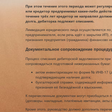
При этом течение этого периода может регуляр
или кредитор предпринимал какие-либо действ
течение трёх лет кредитор не направлял должн
долга, дебиторка подлежит списанию.
Ликвидация юридического лица осуществляется по
предпринимателя, если речь идёт о закрытии ИП),
признания предприятия (гражданина) финансово н
Документальное сопровождение процеду
Процесс списания дебиторской задолженности при
сопровождаться подготовкой нижеуказанных бумаг:
актом инвентаризации по форме № ИНВ-17 (д
подтверждающим наличие долга;
бухгалтерской справки, содержащей информа
признания её безнадёжной к взысканию.
К перечисленным документам могут приобщаться п
(договоры, накладные, платёжные квитанции, акты св
Кроме этого, руководство должно дополнить переч