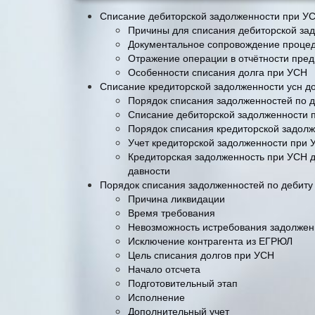
Списание дебиторской задолженности при У
Причины для списания дебиторской за
Документальное сопровождение проце
Отражение операции в отчётности пре
Особенности списания долга при УСН
Списание кредиторской задолженности усн д
Порядок списания задолженностей по д
Списание дебиторской задолженности 
Порядок списания кредиторской задол
Учет кредиторской задолженности при 
Кредиторская задолженность при УСН д
давности
Порядок списания задолженностей по дебиту
Причина ликвидации
Время требования
Невозможность истребования задолженн
Исключение контрагента из ЕГРЮЛ
Цель списания долгов при УСН
Начало отсчета
Подготовительный этап
Исполнение
Дополнительный учет