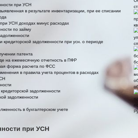
О
нности при УСН
с
выявленная в результате инвентаризации, при ее списании
ода
 при УСН доходах минус расходах
к
ности по займу
задолженности
 и кредиторской задолженности при усн. о периоде
с
лучении патента
оде на ежемесячную отчетность в ПФР
б
овая форма расчета по ФСС
зменения в правила учета процентов в расходах
УСН
нности
о
кредиторской задолженности
ской задолженности
п
лженность в бухгалтерском учете
Р
нности при УСН