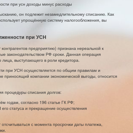
зысканию, он подлежит незамедлительному списанию. Как
использует упрощённую систему налогообложения, вы
лженности при УСН
 контрагентов предприятию) признана нереальной к
ные законодательством РФ сроки. Данная операция
о лица, выступающего в роли кредитора.
сти при УСН осуществляется по общим правилам и
 не приносящий компании экономической выгоды, относится
я процедуры списания долгов:
рём годам, согласно 196 статье ГК РФ;
 его статуса и прекращение осуществления
т отсчитываться с момента просрочки даты платежа,
ки.