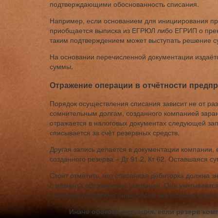
подтверждающими обоснованность списания.
Например, если основанием для инициирования пр
приобщается выписка из ЕГРЮЛ либо ЕГРИП о пре
таким подтверждением может выступать решение с
На основании перечисленной документации издаётся
суммы.
Отражение операции в отчётности предп
Порядок осуществления списания зависит не от раз
сомнительным долгам, созданного компанией заран
отражается в налоговых документах следующей запис
списывается за счёт резервных средств.
Другая запись делается в документации компании,
созданного резерва – Дт 91.2, Кт 62. Оставшаяся с
Стоит отметить, что списанная дебиторка должна з
с момента оформления операции. Она учитывается 
списание допустимо лишь после завершения данног
Иначе обстоит ситуация, если резерв комп