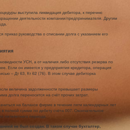
оцедуры выступила ликвидация дебитора, к перечню
кращении деятельности компании/предпринимателя. Другим
уда.
 приказ руководства о списании долга с указанием его
риятия
новидности УСН, а от наличия либо отсутствия резерва по
ее. Если он имеется у предприятия-кредитора, операция
ью – Дт 63, Кт 62 (76). В этом случае дебиторка
 если величина задолженности превышает размеры
умма долга переносится на счёт прочих затрат.
начиться на балансе фирме в течение пяти календарных лет
в полной сумме по дебету счёта 007. Окончательное
о пятилетнего периода.
анией не был создан. В таком случае бухгалтер,