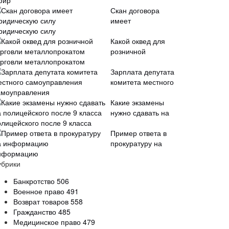
фир
Скан договора
имеет
ридическую силу
Какой оквед для
розничной
орговли металлопрокатом
Зарплата депутата
комитета местного
амоуправления
Какие экзамены
нужно сдавать на
олицейского после 9 класса
Пример ответа в
прокуратуру на
нформацию
убрики
Банкротство
506
Военное право
491
Возврат товаров
558
Гражданство
485
Медицинское право
479