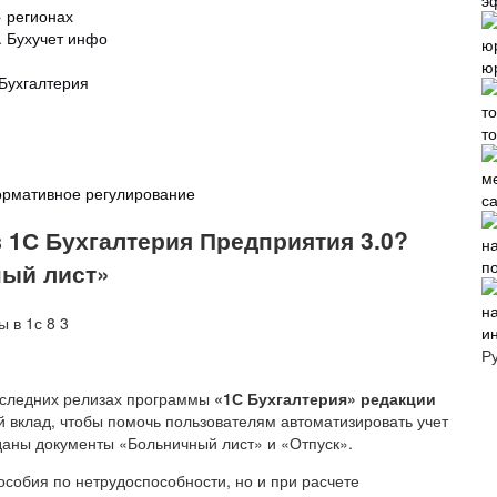
э
 регионах
. Бухучет инфо
ю
Бухгалтерия
т
ормативное регулирование
с
 1С Бухгалтерия Предприятия 3.0?
п
ный лист»
и
Р
последних релизах программы
«1С Бухгалтерия» редакции
вклад, чтобы помочь пользователям автоматизировать учет
даны документы «Больничный лист» и «Отпуск».
особия по нетрудоспособности, но и при расчете