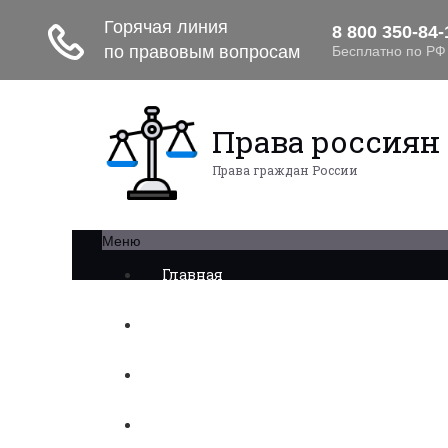
Права россиян
Права граждан России
Меню
Главная
Военное право
Трудовое право
Медицинское право