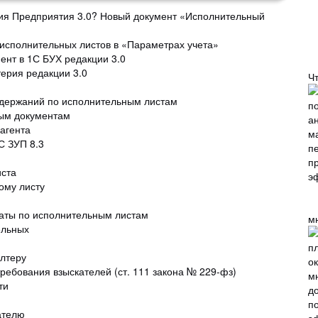
ерия Предприятия 3.0? Новый документ «Исполнительный
исполнительных листов в «Параметрах учета»
нт в 1С БУХ редакции 3.0
терия редакции 3.0
Ч
удержаний по исполнительным листам
ным документам
агента
С ЗУП 8.3
иста
ому листу
латы по исполнительным листам
м
ельных
алтеру
ребования взыскателей (ст. 111 закона № 229-фз)
ти
п
ателю