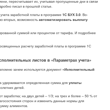
мени, пересчитывает их, учитывая пропущенные дни в связи
одробно писал в прошлой статье.
 учета заработной платы в программе
1С БУХ 3.0
. Во-
 во-вторых, возможность
автоматизировать выплату
сированной суммой или процентом от тарифа. И подробнее
 посвященных расчету заработной платы в программе 1С
сполнительных листов в «Параметрах учета»
 напомню зачем используется документ
«Исполнительный
ика удерживается определенная сумма для
уплаты
олетних детей.
 заработка; на двух детей – 1/3; на трех и более – 50 % от
лагосостояния сторон и изменить данные нормы для
сумму алиментов.