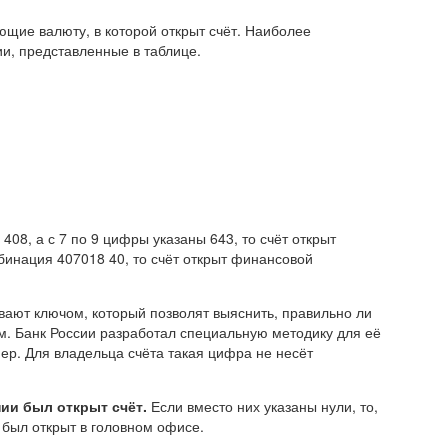
щие валюту, в которой открыт счёт. Наиболее
и, представленные в таблице.
08, а с 7 по 9 цифры указаны 643, то счёт открыт
бинация 407018 40, то счёт открыт финансовой
ают ключом, который позволят выяснить, правильно ли
. Банк России разработал специальную методику для её
ер. Для владельца счёта такая цифра не несёт
ии был открыт счёт.
Если вместо них указаны нули, то,
 был открыт в головном офисе.