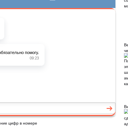
В
че
В
ение цифр в номере