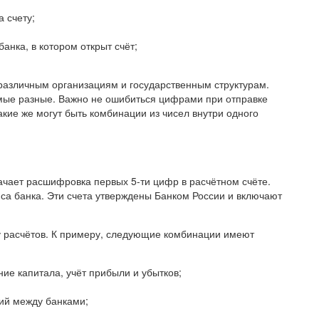
а счету;
нка, в котором открыт счёт;
различным организациям и государственным структурам.
мые разные. Важно не ошибиться цифрами при отправке
акие же могут быть комбинации из чисел внутри одного
ачает расшифровка первых 5-ти цифр в расчётном счёте.
са банка. Эти счета утверждены Банком России и включают
у расчётов. К примеру, следующие комбинации имеют
ние капитала, учёт прибыли и убытков;
ций между банками;