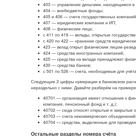
403 — управление деньгами, находящимся в
404 — внебюджетные фонды;
405 и 406 — счета государственных компаний
407 — юридические компании и ИП;
408 — физические лица;
с 411 по 419 — вклады, открытые государств
с 420 по 422 — хранение средств юридически
423 — вклад открыт физическим лицом-резид
424 — средства иностранных компаний;
425 — средства на вкладе принадлежат физи
430 — средства банков;
с 501 по 526 — счета, необходимые для учёт
Следующие 2 цифры нумерации в банковском расчё
нераздельно с ними. Давайте разберём на пример
40701 — организация имеет отношение к фин
компания, пенсионный фонд и т. д.);
40702 — сюда относят открытые и закрытые 
40703 — счета некоммерческих объединений
40704 — средства, выделенные для проведе
Остальные разделы номера счёта