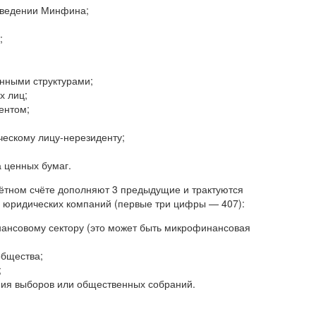
 ведении Минфина;
;
енными структурами;
х лиц;
ентом;
ческому лицу-нерезиденту;
а ценных бумаг.
тном счёте дополняют 3 предыдущие и трактуются
е юридических компаний (первые три цифры — 407):
ансовому сектору (это может быть микрофинансовая
общества;
;
ния выборов или общественных собраний.