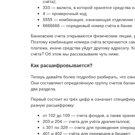
счёта);
333 — валюта, в которой хранятся средства н
4 — проверочный код;
5555 — комбинация, означающая отделение ба
6666666 — порядковый номер счёта в банке.
Банковские счета открываются физическим лицам, 
Поэтому комбинации номера счёта встречаются са
платежа, иначе средства уйдут другому адресату. К
счёта? Об этом мы рассказываем чуть ниже.
Как расшифровывается?
Теперь давайте более подробно разбирать, что озн
Они составляют определённую группу счетов балан
два раздела.
Первый состоит из трёх цифр и означает специфик
разную расшифровку:
от 102 до 109 — счета фондов, а также хране
203 и 204 — счета для учёта драгметаллов;
с 301 по 329 — счета для проведения опера
401 и 402 — счёта для переводов в бюджет;