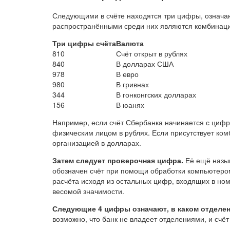
Следующими в счёте находятся три цифры, означаю
распространёнными среди них являются комбинаци
Три цифры счёта
Валюта
810
Счёт открыт в рублях
840
В долларах США
978
В евро
980
В гривнах
344
В гонконгских долларах
156
В юанях
Например, если счёт Сбербанка начинается с цифр 4
физическим лицом в рублях. Если присутствует ком
организацией в долларах.
Затем следует проверочная цифра.
Её ещё назыв
обозначен счёт при помощи обработки компьютером
расчёта исходя из остальных цифр, входящих в ном
весомой значимости.
Следующие 4 цифры означают, в каком отделен
возможно, что банк не владеет отделениями, и счёт