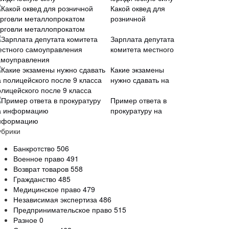
Какой оквед для
розничной
орговли металлопрокатом
Зарплата депутата
комитета местного
амоуправления
Какие экзамены
нужно сдавать на
олицейского после 9 класса
Пример ответа в
прокуратуру на
нформацию
убрики
Банкротство
506
Военное право
491
Возврат товаров
558
Гражданство
485
Медицинское право
479
Независимая экспертиза
486
Предпринимательское право
515
Разное
0