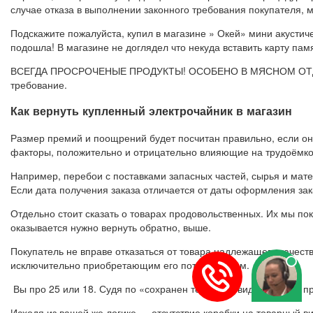
случае отказа в выполнении законного требования покупателя, 
Подскажите пожалуйста, купил в магазине » Окей» мини акустиче
подошла! В магазине не доглядел что некуда вставить карту пам
ВСЕГДА ПРОСРОЧЕНЫЕ ПРОДУКТЫ! ОСОБЕНО В МЯСНОМ ОТДЕЛ
требование.
Как вернуть купленный электрочайник в магазин
Размер премий и поощрений будет посчитан правильно, если он
факторы, положительно и отрицательно влияющие на трудоёмко
Например, перебои с поставками запасных частей, сырья и мат
Если дата получения заказа отличается от даты оформления за
Отдельно стоит сказать о товарах продовольственных. Их мы пок
оказывается нужно вернуть обратно, выше.
Покупатель не вправе отказаться от товара надлежащего качес
исключительно приобретающим его потребителем.
Вы про 25 или 18. Судя по «сохранен товарный вид» все-таки 
Исходя из вашей же логике — отсутствие коробки на товарный вид