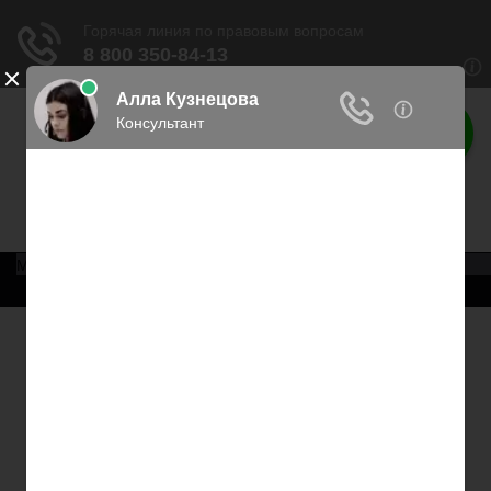
Права россиян
Права граждан России
Меню
Главная
Военное право
Трудовое право
Медицинское право