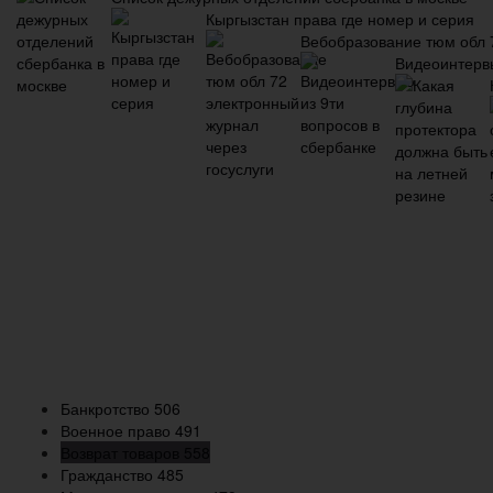
Кыргызстан права где номер и серия
Вебобразование тюм обл 7
Видеоинтервь
Банкротство
506
Военное право
491
Возврат товаров
558
Гражданство
485