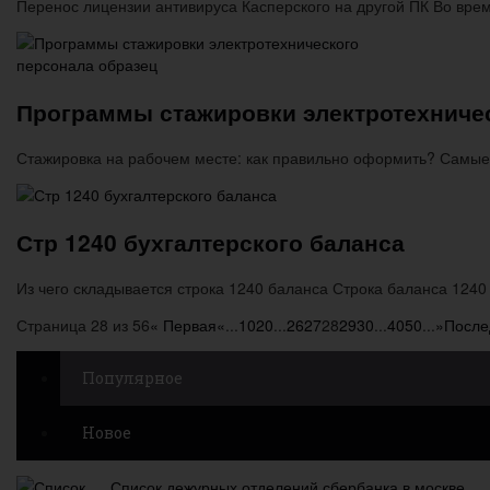
Перенос лицензии антивируса Касперского на другой ПК Во вре
Программы стажировки электротехничес
Стажировка на рабочем месте: как правильно оформить? Самы
Стр 1240 бухгалтерского баланса
Из чего складывается строка 1240 баланса Строка баланса 12
Страница 28 из 56
« Первая
«
...
10
20
...
26
27
28
29
30
...
40
50
...
»
После
Популярное
Новое
Список дежурных отделений сбербанка в москве