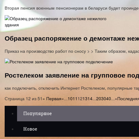
Вторая пенсия военным пенсионерам в беларуси будет проинде
Образец распоряжение о демонтаже неж
Приказ на производство работ по сносу > > Таким образом, кад
Ростелеком заявление на групповое по
как подключить, отключить Интернет Ростелеком, популярные 
Страница 12 из 51
« Первая
«
...
10
11
12
13
14
...
20
30
40
...
»
Последняя
Популярное
Новое