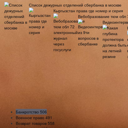
Список дежурных отделений сбербанка в москве
Кыргызстан права где номер и серия
Вебобразование тюм обл 7
Видеоинтервь
Банкротство
506
Военное право
491
Возврат товаров
558