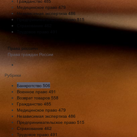
Гражданство
485
Медицинское право
479
Независимая экспертиза
486
Предпринимательское право
515
Страхование
462
Трудовое право
491
Права россиян
Права граждан России
Рубрики
Банкротство
506
Военное право
491
Возврат товаров
558
Гражданство
485
Медицинское право
479
Независимая экспертиза
486
Предпринимательское право
515
Страхование
462
Трудовое право
491