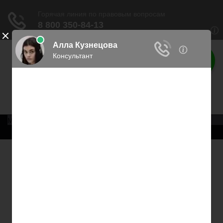
Права россиян
Права граждан России
Меню
Главная
Военное право
Трудовое право
Медицинское право