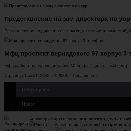
Представление на зам директора по увр
Представление на директора школы соответствие занимаемой должн
Мфц проспект вернадского 97 корпус 3
Мфц района тропарево-никулино Многофункциональный центр —
Страница 1 из 51
1
2
3
4
5
...
10
20
30
...
»
Последняя »
Популярное
Новое
Характеристика воспитанника детского дома от вос
Расчет неравных долей в квартире кал
Список дежурных отделен