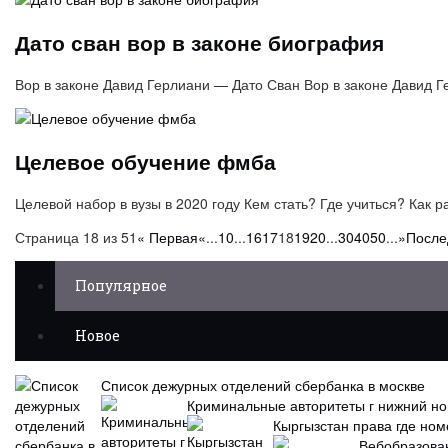
Дато сван вор в законе биография
Вор в законе Давид Герлиани — Дато Сван Вор в законе Давид
Целевое обучение фмба
Целевой набор в вузы в 2020 году Кем стать? Где учиться? Как 
Страница 18 из 51
« Первая
«
...
10
...
16
17
18
19
20
...
30
40
50
...
»
После
Популярное
Новое
Список дежурных отделений сбербанка в москве
Криминальные авторитеты г нижний но
Кыргызстан права где ном
Вебобразован