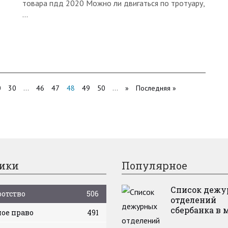
товара пдд 2020 Можно ли двигаться по тротуару,
…
0
30
...
46
47
48
49
50
...
»
Последняя »
ики
Популярное
Список деж
отство
506
отделений
сбербанка в 
ое право
491