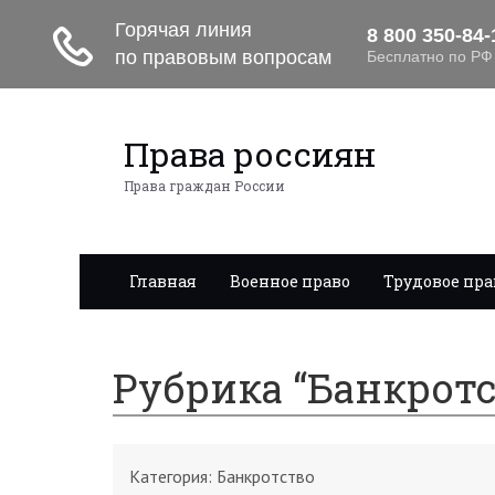
Права россиян
Права граждан России
Главная
Военное право
Трудовое пра
Рубрика “Банкротс
Категория:
Банкротство