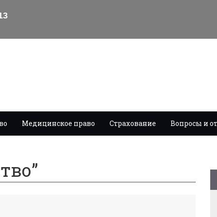
во
Медицинское право
Страхование
Вопросы и о
тво”