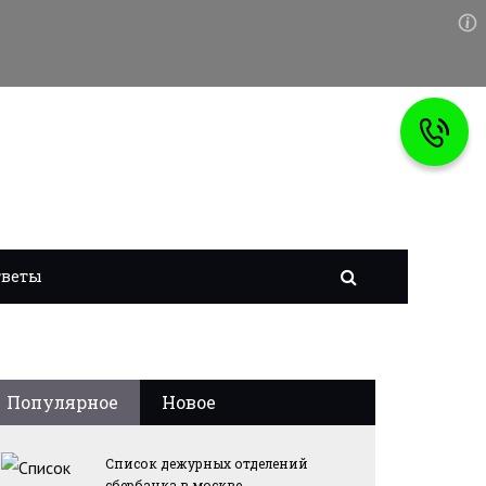
тветы
Популярное
Новое
Список дежурных отделений
сбербанка в москве