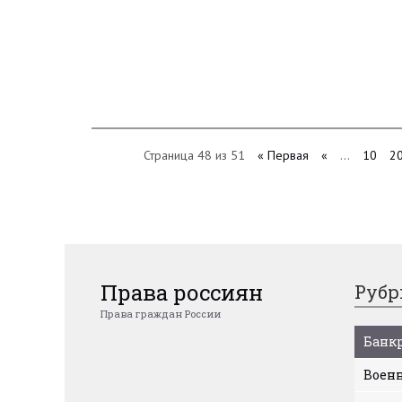
Страница 48 из 51
« Первая
«
...
10
2
Права россиян
Рубр
Права граждан России
Банкр
Военн