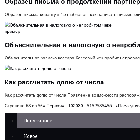
Образец письма о продолжении партне
Образец письма клиенту » 15 шаблонов, как написать письмо кл
Объяснительная в налоговую о непроби
Объяснительная записка кассира Кассовый чек пробит неправил
Как рассчитать долю от числа
Как рассчитать долю от числа Появление возможности распоря
Страница 53 из 56
« Первая
«
...
10
20
30
...
51
52
53
54
55
...
»
Последняя
Популярное
Новое