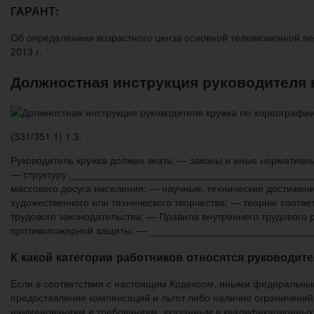
ГАРАНТ:
Об определениии возрастного ценза основной телевизионной п
2013 г.
Должностная инструкция руководителя 
(331/351.1) 1.3.
Руководитель кружка должен знать: — законы и иные нормативн
— структуру _____________________________________________
массового досуга населения; — научные, технические достижен
художественного или технического творчества; — теорию соотв
трудового законодательства; — Правила внутреннего трудового 
противопожарной защиты; — _____________________________
К какой категории работников относятся руководите
Если в соответствии с настоящим Кодексом, иными федеральн
предоставление компенсаций и льгот либо наличие ограничений
наименованиям и требованиям, указанным в квалификационных 