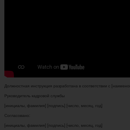
Должностная инструкция разработана в соответствии с [наимено
Руководитель кадровой службы
[инициалы, фамилия] [подпись] [число, месяц, год]
Согласовано:
[инициалы, фамилия] [подпись] [число, месяц, год]