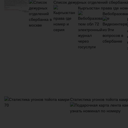
Список дежурных отделений сбербанка
Кыргызстан права где ном
Вебобразован
Статистика угонов тойота кам