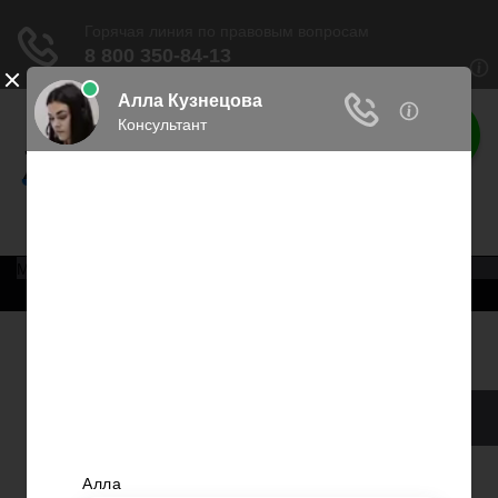
Права россиян
Права граждан России
Меню
Главная
Военное право
Трудовое право
Медицинское право