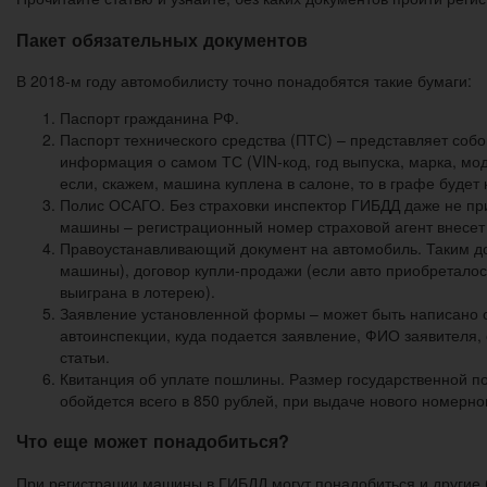
Пакет обязательных документов
В 2018-м году автомобилисту точно понадобятся такие бумаги:
Паспорт гражданина РФ.
Паспорт технического средства (ПТС) – представляет собо
информация о самом ТС (VIN-код, год выпуска, марка, мо
если, скажем, машина куплена в салоне, то в графе будет
Полис ОСАГО. Без страховки инспектор ГИБДД даже не пр
машины – регистрационный номер страховой агент внесет в
Правоустанавливающий документ на автомобиль. Таким док
машины), договор купли-продажи (если авто приобреталос
выиграна в лотерею).
Заявление установленной формы – может быть написано от
автоинспекции, куда подается заявление, ФИО заявителя,
статьи.
Квитанция об уплате пошлины. Размер государственной по
обойдется всего в 850 рублей, при выдаче нового номерно
Что еще может понадобиться?
При регистрации машины в ГИБДД могут понадобиться и другие 