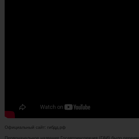
Официальный сайт: гибдд.рф
Первоначальное название Госавтоинспекция (ГАИ) было переим