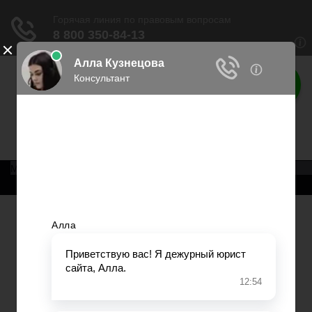
Права россиян
Права граждан России
Меню
Главная
Военное право
Трудовое право
Медицинское право