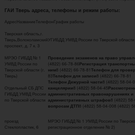
ГАИ Тверь адреса, телефоны и режим работы:
АдресНазваниеТелефонГрафик работы
Тверская область,г.
Тверь,Волоколамский
УГИБДД УМВД России по Тверской области
проспект, д. 7 к. 3
МРЭО ГИБДД № 1
Проведение экзаменов на право управл
УМВД России по
(4822) 66-78-86
Регистрация транспортны
Тверской области (г.
ним
8 (4822) 66-78-81
Телефон для прове
Тверь)
83
Телефон для записи
8 (4822) 66-78-81
Телефон Дежурной части
8 (4822) 58-04-
Отдельный СБ ДПС
канцелярии
8 (4822) 58-04-45
Рассмотрени
ГИБДД УМВД России
административных правонарушениях и
по Тверской области
административных штрафов
8 (4822) 58
вопросам ДТП
8 (4822) 58-04-008 (4822) 5
проезд
МРЭО ГИБДД № 1 УМВД России по Тверской 
Стеклопластик, 6
регистрационное отделение № 2)