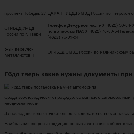
проспект Победы, 27
ЦАФАП ГИБДД УМВД России по Тверской о
Телефон Дежурной части
8 (4822) 58-04-
ОГИБДД УМВД
по вопросам ИАЗ
8 (4822) 76-09-54
Телеф
России по г. Твери
(4822) 76-09-54
5-ый переулок
ОГИБДД ОМВД России по Калининскому ра
Металлистов, 11
Гбдд тверь какие нужны документы при 
Среди всех юридических процедур, связанных с автомобилями, 
неоднозначности.
За последние годы отечественное законодательство менялось та
Наибольшие вопросы традиционно вызывает список обязательны
Прочитайте статью и узнайте, без каких документов пройти ре