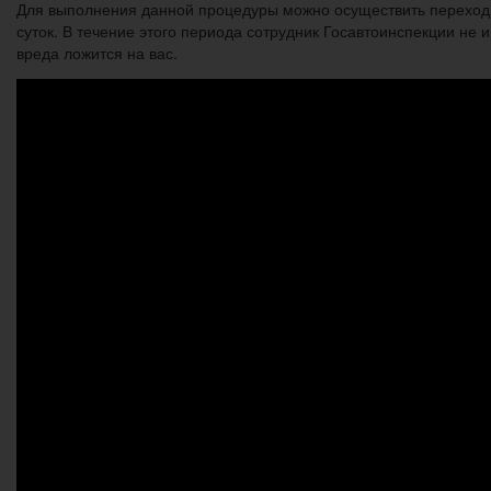
Для выполнения данной процедуры можно осуществить переход 
суток. В течение этого периода сотрудник Госавтоинспекции не 
вреда ложится на вас.