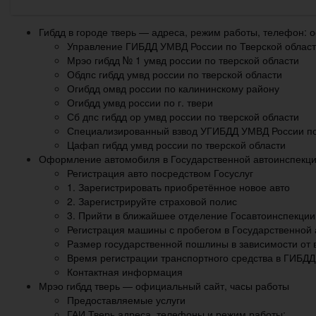
Гибдд в городе тверь — адреса, режим работы, телефон: 
Управление ГИБДД УМВД России по Тверской облас
Мрэо гибдд № 1 умвд россии по тверской области
Обдпс гибдд умвд россии по тверской области
Огибдд омвд россии по калининскому району
Огибдд умвд россии по г. твери
Сб дпс гибдд ор умвд россии по тверской области
Специализированный взвод УГИБДД УМВД России по
Цафап гибдд умвд россии по тверской области
Оформление автомобиля в Государственной автоинспекци
Регистрация авто посредством Госуслуг
1. Зарегистрировать приобретённое новое авто
2. Зарегистрируйте страховой полис
3. Прийти в ближайшее отделение Госавтоинспекци
Регистрация машины с пробегом в Государственной
Размер государственной пошлины в зависимости от 
Время регистрации транспортного средства в ГИБДД
Контактная информация
Мрэо гибдд тверь — официальный сайт, часы работы
Предоставляемые услуги
ГАИ Тверь адреса, телефоны и режим работы: