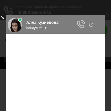
Права россиян
Права граждан России
Меню
Главная
Военное право
Трудовое право
Медицинское право