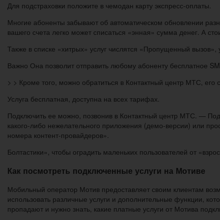
Для подстраховки положите в чемодан карту экспресс-оплаты.
Многие абоненты забывают об автоматическом обновлении разно
вашего счета легко может списаться «энная» сумма денег. А ст
Также в списке «хитрых» услуг числятся «Пропущенный вызов», 
Важно Она позволит отправить любому абоненту бесплатное SMS 
> > Кроме того, можно обратиться в Контактный центр МТС, его 
Услуга бесплатная, доступна на всех тарифах.
Подключить ее можно, позвонив в Контактный центр МТС. — Подп
какого-либо нежелательного приложения (демо-версии) или прос
номера контент-провайдеров».
Болтастики», чтобы оградить маленьких пользователей от «взро
Как посмотреть подключенные услуги на Мотиве
Мобильный оператор Мотив предоставляет своим клиентам возмо
использовать различные услуги и дополнительные функции, котор
пропадают и нужно знать, какие платные услуги от Мотива подк