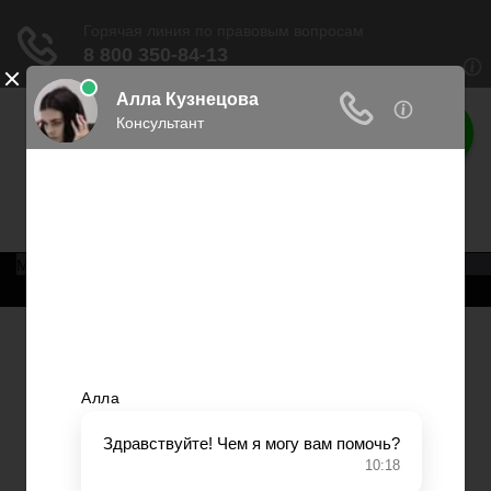
Права россиян
Права граждан России
Меню
Главная
Военное право
Трудовое право
Медицинское право