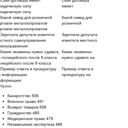
Скан договора
имеет
ридическую силу
Какой оквед для
розничной
орговли металлопрокатом
Зарплата депутата
комитета местного
амоуправления
Какие экзамены
нужно сдавать на
олицейского после 9 класса
Пример ответа в
прокуратуру на
нформацию
убрики
Банкротство
506
Военное право
491
Возврат товаров
558
Гражданство
485
Медицинское право
479
Независимая экспертиза
486