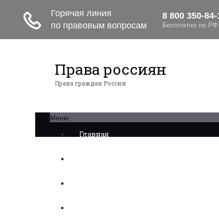
Права россиян
Права граждан России
Меню
Главная
Военное право
Трудовое право
Медицинское право