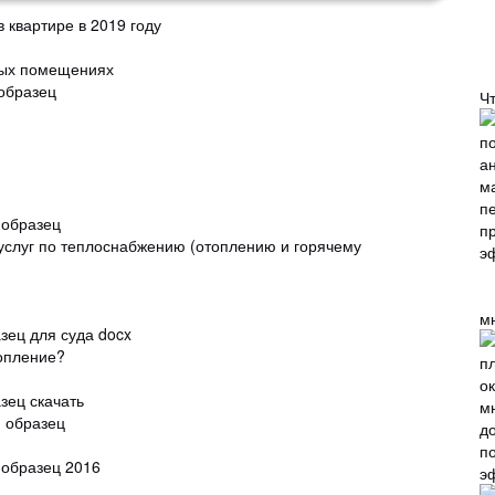
 квартире в 2019 году
лых помещениях
 образец
Ч
 образец
 услуг по теплоснабжению (отоплению и горячему
м
азец для суда docx
топление?
азец скачать
: образец
п
 образец 2016
э