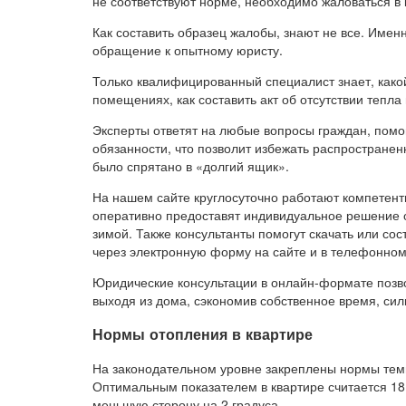
не соответствуют норме, необходимо жаловаться в 
Как составить образец жалобы, знают не все. Име
обращение к опытному юристу.
Только квалифицированный специалист знает, како
помещениях, как составить акт об отсутствии тепла
Эксперты ответят на любые вопросы граждан, помог
обязанности, что позволит избежать распространен
было спрятано в «долгий ящик».
На нашем сайте круглосуточно работают компетент
оперативно предоставят индивидуальное решение о
зимой. Также консультанты помогут скачать или со
через электронную форму на сайте и в телефонно
Юридические консультации в онлайн-формате позв
выходя из дома, сэкономив собственное время, сил
Нормы отопления в квартире
На законодательном уровне закреплены нормы тем
Оптимальным показателем в квартире считается 18
меньшую сторону на 2 градуса.