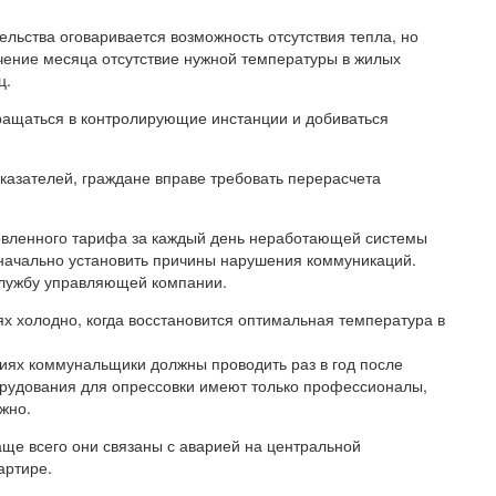
ельства оговаривается возможность отсутствия тепла, но
ение месяца отсутствие нужной температуры в жилых
ц.
бращаться в контролирующие инстанции и добиваться
казателей, граждане вправе требовать перерасчета
новленного тарифа за каждый день неработающей системы
изначально установить причины нарушения коммуникаций.
службу управляющей компании.
 холодно, когда восстановится оптимальная температура в
иях коммунальщики должны проводить раз в год после
орудования для опрессовки имеют только профессионалы,
жно.
аще всего они связаны с аварией на центральной
артире.