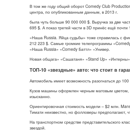
В том же году общий оборот Comedy Club Productio
центра, по опубликованным данным, в 2013 г.
была чуть больше 90 000 000 $. Выручка за две ч
695 $. А показ третей части в 3D принёс ещё почти 
«Наша Russia. Яйца судьбы» тоже справилась с фи
212 223 $. Самые громкие телепрограммы «Comedy 
«Наша Russia» «Comedy Баттл» «Универ.
Новая общага» «Сашатаня» «Stand Up» «Интерны»
ТОП-10 «звездные» авто: что стоит в гар
Автомобиль имеет возможность разогнаться до 100 к
Кузов машины оформлен черным матовым цветом, н
изысканно.
Ориентировочная стоимость модели – $2 млн. Manso
Тимати неизвестно, но фолловеры предполагают, чт
На транспортном средстве представительского кла
звездой.