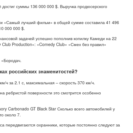
n достиг суммы 136 000 000 $. Выручка продюсерского
асти «Самый лучший фильм» в общей сумме составила 41 496
10 000 000 $.
нансовой задачей успешно пополнив копилку Камеди на 22
Club Production»: «Comedy Club» «Смех без правил»
 «Бородач.
ажах российских знаменитостей?
м/ч за 2.1 с, максимальная – скорость 370 км/ч.
а ребристой поверхности это смотрится особенно
ry Carbonado GT Black Star Сколько всего автомобилей у
о около 7.
сса передвигаются охранники, которые постоянно следуют за