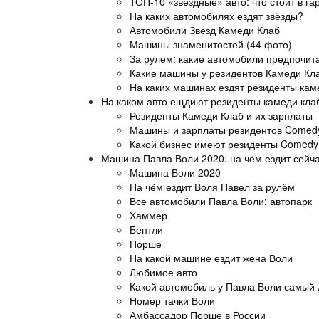
ТОП-10 «звездные» авто: что стоит в г
На каких автомобилях ездят звёзды?
Автомобили Звезд Камеди Клаб
Машины знаменитостей (44 фото)
За рулем: какие автомобили предпочит
Какие машины у резидентов Камеди Кл
На каких машинах ездят резиденты кам
На каком авто ещдиют резиденты камеди кла
Резиденты Камеди Клаб и их зарплаты
Машины и зарплаты резидентов Comedy
Какой бизнес имеют резиденты Comedy
Машина Павла Воли 2020: на чём ездит сейч
Машина Воли 2020
На чём ездит Воля Павел за рулём
Все автомобили Павла Воли: автопарк
Хаммер
Бентли
Порше
На какой машине ездит жена Воли
Любимое авто
Какой автомобиль у Павла Воли самый 
Номер тачки Воли
Амбассадор Порше в России