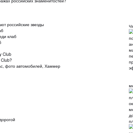
аражах российских знаменитостей?
ают российские звезды
Ч
аб
еди клаб
б
 Club
 Club?
ас, фото автомобилей, Хаммер
м
дорогой
п