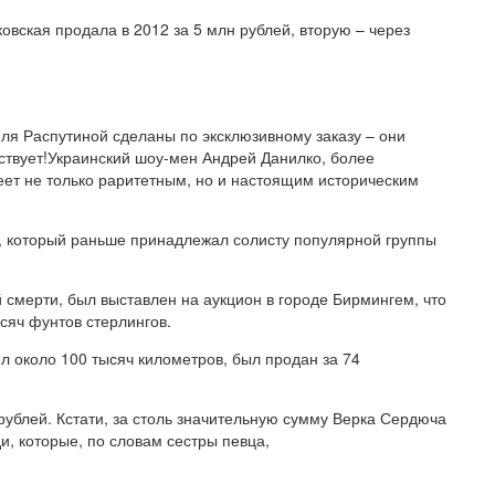
вская продала в 2012 за 5 млн рублей, вторую – через
ля Распутиной сделаны по эксклюзивному заказу – они
ествует!Украинский шоу-мен Андрей Данилко, более
ет не только раритетным, но и настоящим историческим
e, который раньше принадлежал солисту популярной группы
 смерти, был выставлен на аукцион в городе Бирмингем, что
сяч фунтов стерлингов.
ял около 100 тысяч километров, был продан за 74
рублей. Кстати, за столь значительную сумму Верка Сердюча
, которые, по словам сестры певца,