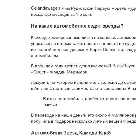
Gelandewagen Яны Рудковской Первую модель Рудко
несколько месяцев за 1.5 млн.
На каких автомобилях ездят звёзды?
К слову, хромированные диски на колёсах автомоби
уникальны и вторых таких просто-напросто не сущ
известный под псевдонимом Верки Сердючки, владе
автомобилем.
В прошлом году артист купил культовый Rolls-Royc
«Queen» Фредди Меркьюри.
Лимузин, на котором исполнитель колесил до самой
в Англии.Стартовая стоимость лота составляла 9 ты
В итоге автомобиль, пробег которого составл
тысячи.
В переводе на наши деньги это около 4 миллионов 
получила в подарок несколько личных вещей Фредди
Автомобили Звезд Камеди Клаб