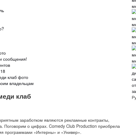
м
ль
м
о?
м
ото
ки сообщения!
м
ентов
018
еди клаб фото
своим владельцам
з
меди клаб
Р
приятным заработком являются рекламные контракты,
а. Поговорим о цифрах. Comedy Club Production приобрела
емя программами «Интерны» и «Универ».