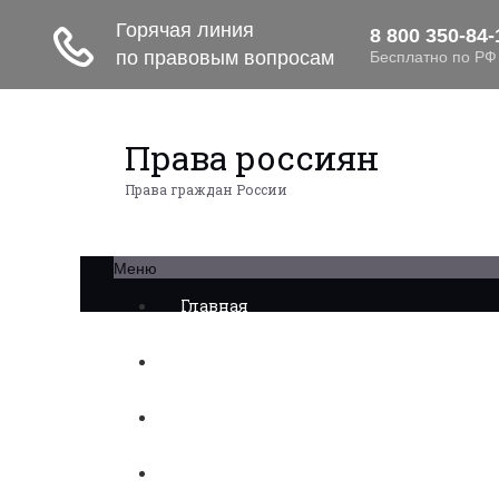
Права россиян
Права граждан России
Меню
Главная
Военное право
Трудовое право
Медицинское право