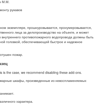
ы М.М.
онту рукавов
дном экземпляре, прошнуровывается, пронумеровывается,
твенного лица за делопроизводство на объекте, и может
ы внутреннего противопожарного водопровода должны быть
ной головкой, обеспечивающей быстрое и надежное
потушен пожар.
азец
 is the case, we recommend disabling these add-ons.
ожарные шкафы, произведенные из невоспламеняемых
занимает.
азличного характера.