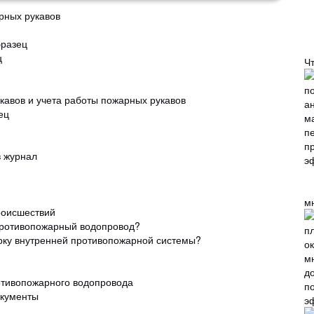
арных рукавов
бразец
ц
Ч
авов и учета работы пожарных рукавов
ец
в журнал
м
роисшествий
 противопожарный водопровод?
рку внутренней противопожарной системы?
отивопожарного водопровода
п
окументы
э