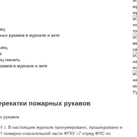
ю
зец
т
ных рукавов в журнале и акте
азец
с
в
ец скачать
кавов в журнале и акте
п
и
Р
перекатки пожарных рукавов
1 г. В настоящем журнале пронумеровано, прошнуровано и
 41 пожарно-спасательной части ФГКУ «7 отряд ФПС по