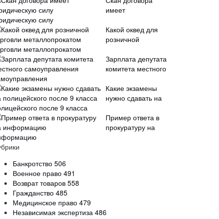
Скан договора
имеет
ридическую силу
Какой оквед для
розничной
орговли металлопрокатом
Зарплата депутата
комитета местного
амоуправления
Какие экзамены
нужно сдавать на
олицейского после 9 класса
Пример ответа в
прокуратуру на
нформацию
убрики
Банкротство
506
Военное право
491
Возврат товаров
558
Гражданство
485
Медицинское право
479
Независимая экспертиза
486