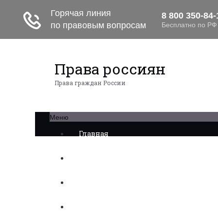
Права россиян
Права граждан России
Меню
Главная
Военное право
Трудовое право
Медицинское право