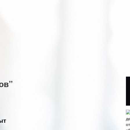
ов”
ыт