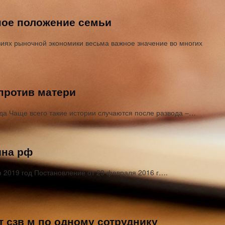
ное положение семьи
иях рыночной экономики весьма важное значение во многих
 против матери
ода Чаще всего такие истории случаются после развода –…
ина рф
 2019 год Постановление от 29 февраля 2016 г….
т сзв м по одному сотруднику