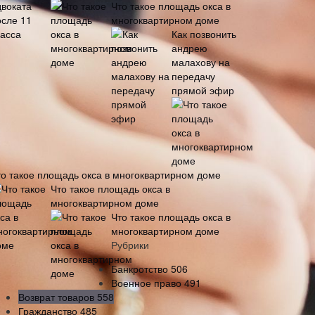
Что такое площадь окса в
многоквартирном доме
Как позвонить
андрею
малахову на
передачу
прямой эфир
то такое площадь окса в многоквартирном доме
Что такое площадь окса в
многоквартирном доме
Что такое площадь окса в
многоквартирном доме
Рубрики
Банкротство
506
Военное право
491
Возврат товаров
558
Гражданство
485