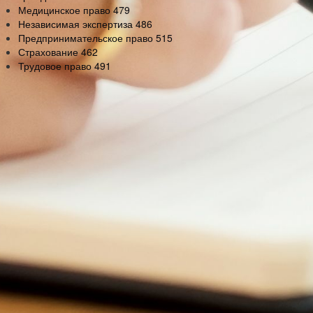
Медицинское право
479
Независимая экспертиза
486
Предпринимательское право
515
Страхование
462
Трудовое право
491