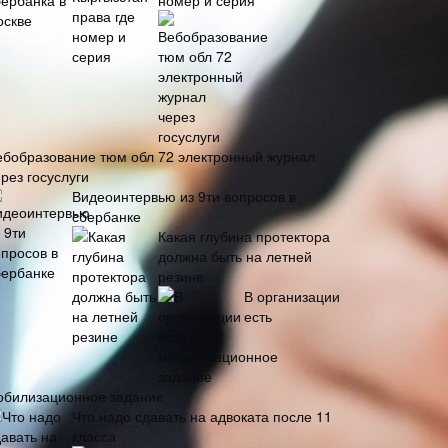
номер и серия
ебобразование тюм обл 72 электронный журнал
рез госуслуги
Видеоинтервью из 9ти вопросов в
сбербанке
Какая глубина протектора
должна быть на летней
резине
В организации
есть
обилизационное задание
Что надо сдавать на адвоката после 11
класса