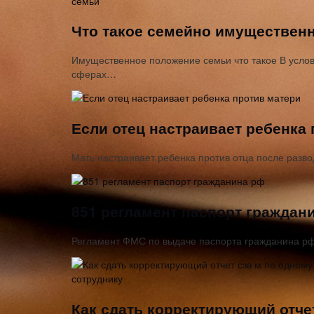
Что такое семейно имуществен
Имущественное положение семьи что такое В услов
сферах…
Если отец настраивает ребенка
Мать настраивает ребенка против отца после разв
851 регламент паспорт граждан
Регламент ФМС по выдаче паспорта гражданина рф
Как сдать корректирующий отче