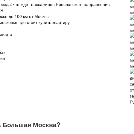
езда: что ждет пассажиров Ярославского направления
ИЯ
м
ссе до 100 км от Москвы
осковья, где стоит купить квартиру
м
спорта
м
ва»
мия
м
з
Р
а Большая Москва?