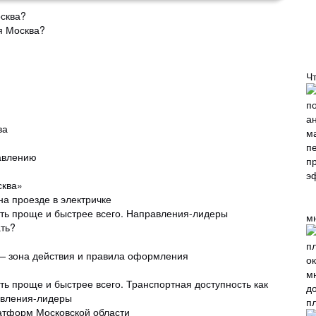
сква?
я Москва?
Ч
ва
авлению
сква»
а проезде в электричке
ать проще и быстрее всего. Направления-лидеры
м
ть?
— зона действия и правила оформления
ать проще и быстрее всего. Транспортная доступность как
авления-лидеры
п
атформ Московской области