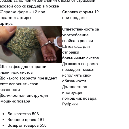
бразец заполнения заявления отказа от страховки
таховой ооо ск кардиф в москве
Справка формы 12
при продаже
вартиры
Ответственность за
употребление
спайса в россии
Шлюз фсс для
отправки
больничных листов
До какого возраста
президент может
исполнять свои
обязанности
Должностная
инструкция
помощник повара
Рубрики
Банкротство
506
Военное право
491
Возврат товаров
558