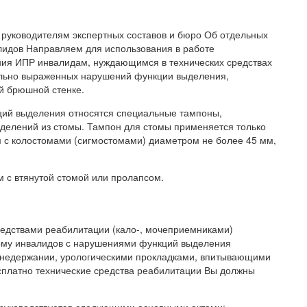
 руководителям экспертных составов и бюро Об отдельных
идов Направляем для использования в работе
я ИПР инвалидам, нуждающимся в технических средствах
ельно выраженных нарушений функции выделения,
 брюшной стенке.
ций выделения относятся специальные тампоны,
делений из стомы. Тампон для стомы применяется только
 с колостомами (сигмостомами) диаметром не более 45 мм,
 с втянутой стомой или пролапсом.
редствами реабилитации (кало-, мочеприемниками)
ому инвалидов с нарушениями функций выделения
 недержании, урологическими прокладками, впитывающими
есплатно технические средства реабилитации Вы должны
руководствуется следующими основными актами: