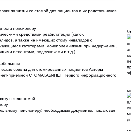
равила жизни со стомой для пациентов и их родственников.
дности пенсионеру
Ч
ическими средствами реабилитации (кало-,
лидов, а также не имеющих стому инвалидов с
ьзующиеся катетерами, мочеприемниками при недержании,
щими пеленками, подгузниками и т.д.)
кобольным
ские советы для стомированных пациентов Авторы
нтернет-приемной СТОМАКАБИНЕТ Первого информационного
м
веку с колостомой
неру
больному пенсионеру: необходимые документы, пошаговая