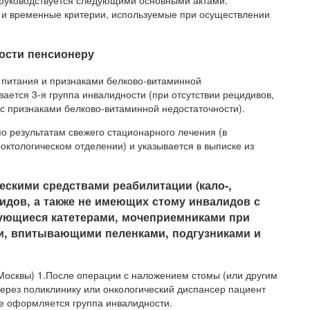
и временные критерии, используемые при осуществлении
ости пенсионеру
ом питания и признаками белково-витаминной
вается 3-я группа инвалидности (при отсутствии рецидивов,
 с признаками белково-витаминной недостаточности).
 результатам свежего стационарного лечения (в
ктологическом отделении) и указывается в выписке из
ескими средствами реабилитации (кало-,
дов, а также не имеющих стому инвалидов с
ующиеся катетерами, мочеприемниками при
и, впитывающими пеленками, подгузниками и
 Москвы) 1.После операции с наложением стомы (или другим
ерез поликлинику или онкологический диспансер пациент
де оформляется группа инвалидности.