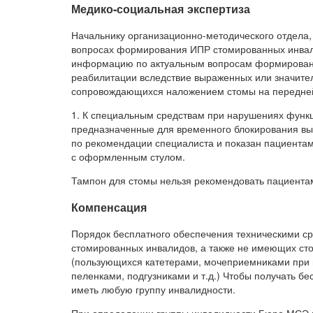
Медико-социальная экспертиза
Начальнику организационно-методического отдела,
вопросах формирования ИПР стомированных инвал
информацию по актуальным вопросам формировани
реабилитации вследствие выраженных или значит
сопровождающихся наложением стомы на передней
1. К специальным средствам при нарушениях функ
предназначенные для временного блокирования вы
по рекомендации специалиста и показан пациентам
с оформленным стулом.
Тампон для стомы нельзя рекомендовать пациентам
Компенсация
Порядок бесплатного обеспечения техническими с
стомированных инвалидов, а также не имеющих ст
(пользующихся катетерами, мочеприемниками при
пеленками, подгузниками и т.д.) Чтобы получать б
иметь любую группу инвалидности.
При определении группы инвалидности Бюро МСЭ 