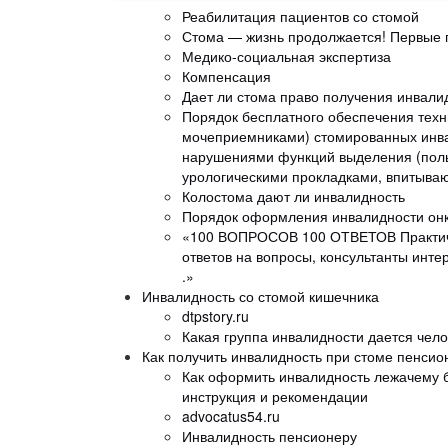
Реабилитация пациентов со стомой
Стома — жизнь продолжается! Первые п
Медико-социальная экспертиза
Компенсация
Дает ли стома право получения инвали
Порядок бесплатного обеспечения техн
мочеприемниками) стомированных инва
нарушениями функций выделения (пол
урологическими прокладками, впитываю
Колостома дают ли инвалидность
Порядок оформления инвалидности он
«100 ВОПРОСОВ 100 ОТВЕТОВ Практиче
ответов на вопросы, консультанты и
.»
Инвалидность со стомой кишечника
dtpstory.ru
Какая группа инвалидности дается чело
Как получить инвалидность при стоме пенсио
Как оформить инвалидность лежачему 
инструкция и рекомендации
advocatus54.ru
Инвалидность пенсионеру