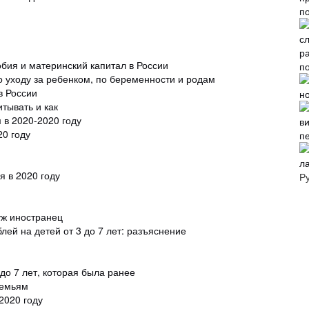
бия и материнский капитал в России
п
о уходу за ребенком, по беременности и родам
в России
итывать и как
в 2020-2020 году
20 году
п
л
я в 2020 году
Р
уж иностранец
лей на детей от 3 до 7 лет: разъяснение
о 7 лет, которая была ранее
семьям
2020 году