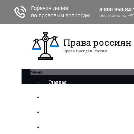
Права россиян
Права граждан России
Меню
Главная
Военное право
Трудовое право
Медицинское право