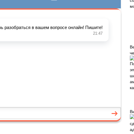
В
че
В