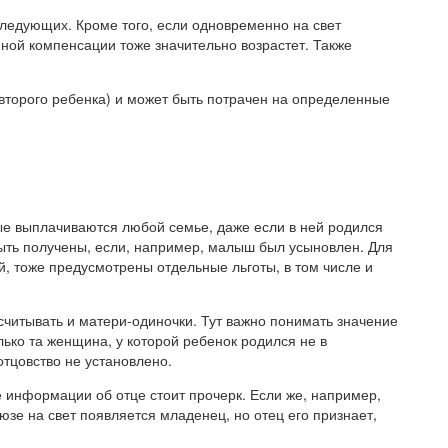
следующих. Кроме того, если одновременно на свет
ной компенсации тоже значительно возрастет. Также
.
второго ребенка) и может быть потрачен на определенные
 выплачиваются любой семье, даже если в ней родился
быть получены, если, например, малыш был усыновлен. Для
й, тоже предусмотрены отдельные льготы, в том числе и
считывать и матери-одиночки. Тут важно понимать значение
ько та женщина, у которой ребенок родился не в
отцовство не установлено.
 информации об отце стоит прочерк. Если же, например,
юзе на свет появляется младенец, но отец его признает,