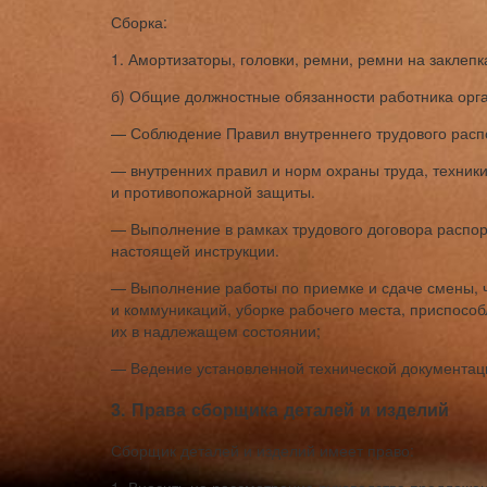
Сборка:
1. Амортизаторы, головки, ремни, ремни на заклепк
б) Общие должностные обязанности работника орг
— Соблюдение Правил внутреннего трудового распо
— внутренних правил и норм охраны труда, техник
и противопожарной защиты.
— Выполнение в рамках трудового договора распор
настоящей инструкции.
— Выполнение работы по приемке и сдаче смены, 
и коммуникаций, уборке рабочего места, приспособ
их в надлежащем состоянии;
— Ведение установленной технической документац
3. Права сборщика деталей и изделий
Сборщик деталей и изделий имеет право: