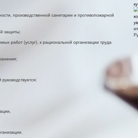
к
ности, производственной санитарии и противопожарной
о
й защиты;
Р
мых работ (услуг), к рациональной организации труда
ранения;
 руководствуется:
ации,
ганизации.