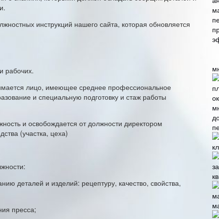
и.
лжностных инструкций нашего сайта, которая обновляется
м
и рабочих.
нимается лицо, имеющее среднее профессиональное
азование и специальную подготовку и стаж работы
жность и освобождается от должности директором
п
ства (участка, цеха)
лжности:
кв
нию деталей и изделий: рецептуру, качество, свойства,
;
м
ния пресса;