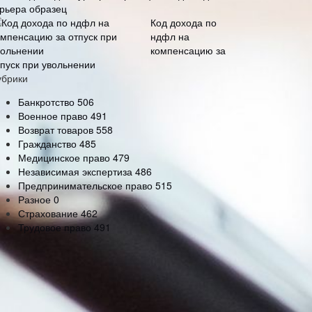
урьера образец
Код дохода по
ндфл на
компенсацию за
тпуск при увольнении
убрики
Банкротство
506
Военное право
491
Возврат товаров
558
Гражданство
485
Медицинское право
479
Независимая экспертиза
486
Предпринимательское право
515
Разное
0
Страхование
462
Трудовое право
491