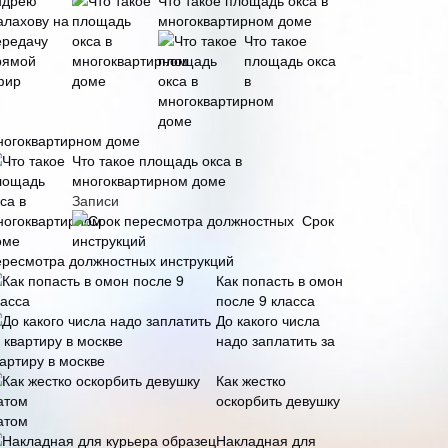
Что такое площадь окса в
многоквартирном доме
Что такое
площадь окса
в
ногоквартирном доме
Что такое площадь окса в
многоквартирном доме
Записи
Срок
ересмотра должностных инструкций
Как попасть в омон
после 9 класса
До какого числа
надо заплатить за
артиру в москве
Как жестко
оскорбить девушку
атом
Накладная для