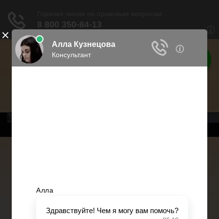
Права россиян
Права граждан России
Меню
Главная
Военное право
Трудовое право
Медицинское право