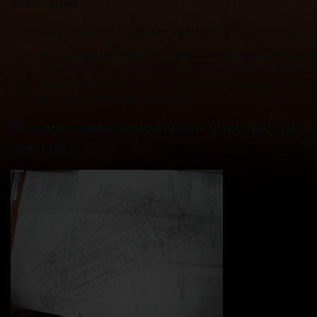
Заключение
Резюмируя сказанное, обращаем внимание на основные момент
выкопировка – выписка или фрагмент, скопированный из г
она может использоваться для множества целей, начиная 
заказать документ можно в местной администрации, в соо
выписка оформляется бесплатно.
Выкопировка земельного участка: где п
номеру