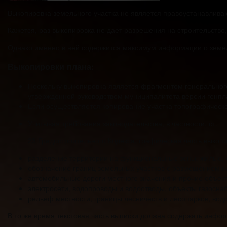
Выкопировка земельного участка не является правоустанавлив
Кажется, раз выкопировка не дает разрешения на строительство
Однако именно в ней содержится максимум информации о земел
Выкопировки плана:
Поскольку выкопировка является фрагментом генерального
утвержденной руководством муниципалитета версии генпл
Если осуществляется копирование участка топографическо
Учитывая требования законодательства, в частности, ст.
23 Градостроительного Кодекса, графическая часть выкоп
разделение территории на функциональные зоны: жилые,
обозначение границ земельных участков с размещением на
автомобильные дороги местного значения и прочие объек
электросети, водопроводы и водоотводы, объекты газосн
рельеф местности, границы лесничеств и лесопарков, водо
В то же время текстовая часть выписки должна содержать инф