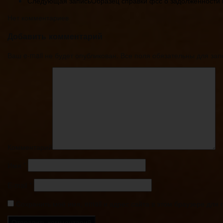
Следующая запись
Образец справки фсс о задолженности к
Нет комментариев
Добавить комментарий
Ваш e-mail не будет опубликован. Все поля обязательны для за
Комментарий
Имя
*
E-mail
*
Сохранить моё имя, email и адрес сайта в этом браузере дл