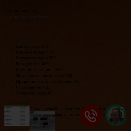
Права россиян
Права граждан России
Рубрики
Банкротство
506
Военное право
491
Возврат товаров
558
Гражданство
485
Медицинское право
479
Независимая экспертиза
486
Предпринимательское право
515
Страхование
462
Трудовое право
491
Популярное
Список дежурных отделений сбербанка в москве
Кыргызстан права где номер и серия