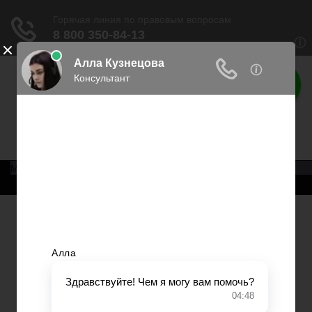
Права россиян
Права граждан России
Меню
Главная
Военное право
Трудовое право
Медицинское право