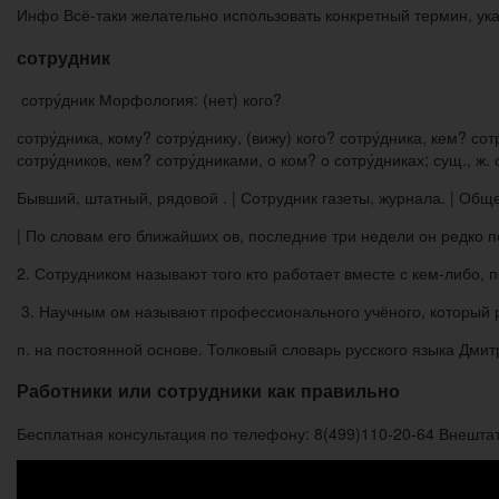
Инфо Всё-таки желательно использовать конкретный термин, ука
сотрудник
сотру́дник Морфология: (нет) кого?
сотру́дника, кому? сотру́днику, (вижу) кого? сотру́дника, кем? сот
сотру́дников, кем? сотру́дниками, о ком? о сотру́дниках; сущ., 
Бывший, штатный, рядовой . | Сотрудник газеты, журнала. | Общ
| По словам его ближайших ов, последние три недели он редко п
2. Сотрудником называют того кто работает вместе с кем-либо, 
3. Научным ом называют профессионального учёного, который ра
п. на постоянной основе. Толковый словарь русского языка Дмитр
Работники или сотрудники как правильно
Бесплатная консультация по телефону: 8(499)110-20-64 Внештат