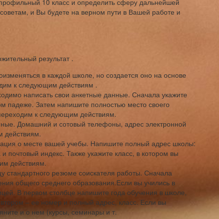
 профильный 10 класс и определить сферу дальнейшей
советам, и Вы будете на верном пути в Вашей работе и
ожительный результат .
изменяться в каждой школе, но создается оно на основе
одим к следующим действиям .
одимо написать свои анкетные данные. Сначала укажите
ом падеже. Затем напишите полностью место своего
переходим к следующим действиям.
нные. Домашний и сотовый телефоны, адрес электронной
м действиям.
ция о месте вашей учебы. Напишите полный адрес школы:
 и почтовый индекс. Также укажите класс, в котором вы
щим действиям.
у стандартного резюме соискателя работы. Сначала
ения общего среднего образования.Если вы учились в
ицей. В первом столбце напишите года обучения в школе,
втором – ее номер и полный адрес, класс. Если вы
ните и о нем (курсы, семинары и т.