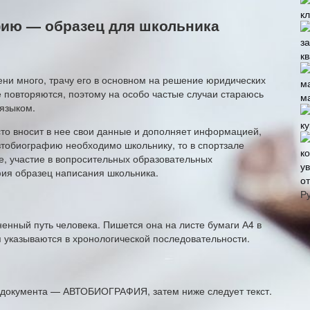
фию — образец для школьника
кв
ни много, трачу его в основном на решение юридических
 повторяются, поэтому на особо частые случаи стараюсь
м
языком.
к
то вносит в нее свои данные и дополняет информацией,
втобиографию необходимо школьнику, то в спортзале
е, участие в вопросительных образовательных
фия образец написания школьника.
о
Р
нный путь человека. Пишется она на листе бумаги А4 в
я указываются в хронологической последовательности.
 документа — АВТОБИОГРАФИЯ, затем ниже следует текст.