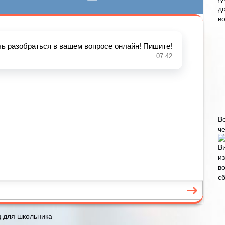
В
че
 для школьника