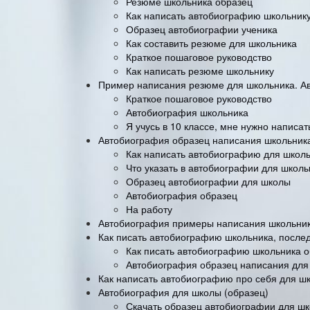
Резюме школьника образец
Как написать автобиографию школьник
Образец автобиографии ученика
Как составить резюме для школьника
Краткое пошаговое руководство
Как написать резюме школьнику
Пример написания резюме для школьника. А
Краткое пошаговое руководство
Автобиография школьника
Я учусь в 10 классе, мне нужно написа
Автобиография образец написания школьник
Как написать автобиографию для школ
Что указать в автобиографии для школ
Образец автобиографии для школы
Автобиография образец
На работу
Автобиография примеры написания школьни
Как писать автобиографию школьника, после
Как писать автобиографию школьника 
Автобиография образец написания для
Как написать автобиографию про себя для ш
Автобиография для школы (образец)
Скачать образец автобиографии для ш