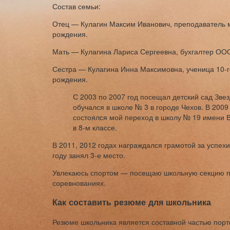
Состав семьи:
Отец — Кулагин Максим Иванович, преподаватель м
рождения.
Мать — Кулагина Лариса Сергеевна, бухгалтер ООО
Сестра — Кулагина Инна Максимовна, ученица 10-г
рождения.
С 2003 по 2007 год посещал детский сад Звез
обучался в школе № 3 в городе Чехов. В 2009 
состоялся мой переход в школу № 19 имени В
в 8-м классе.
В 2011, 2012 годах награждался грамотой за успех
году занял 3-е место.
Увлекаюсь спортом — посещаю школьную секцию по
соревнованиях.
Как составить резюме для школьника
Резюме школьника является составной частью порт