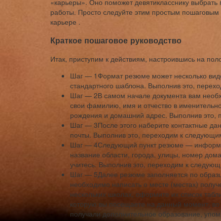
«карьеры». Оно поможет девятикласснику выбрать
работы. Просто следуйте этим простым пошаговым 
карьере .
Краткое пошаговое руководство
Итак, приступим к действиям, настроившись на пол
Шаг — 1Формат резюме может несколько видо
стандартного шаблона. Выполнив это, перех
Шаг — 2В самом начале документа вам необх
свои фамилию, имя и отчество в именительн
рождения и домашний адрес. Выполнив это, 
Шаг — 3После этого наберите контактные да
почты. Выполнив это, переходим к следующи
Шаг — 4Следующий пункт резюме — информа
название области, города, улицы, номер дома
учитесь. Выполнив это, переходим к следую
Шаг — 5Далее резюме заполняется по образц
необходимо написать о месте (местах) получ
нескольких школах, оформите их список табл
которую вы посещаете на данный момент, во 
получали дополнительное образование, упомя