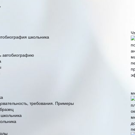
у
Ч
втобиография школьника
ть автобиографию
а
ы
ы
м
ка
довательность, требования. Примеры
образец
 школьника
кольника
п
колы