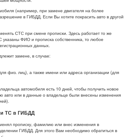
льшей мощности.
мобиля (например, при замене двигателя на более
зрешение в ГИБДД. Если Вы хотите покрасить авто в другой
 менять СТС при смене прописки. Здесь работает то же
ТС указаны ФИО и прописка собственника, то любое
егистрационных данных.
длежит замене, в случае:
ля физ. лиц), а также имени или адреса организации (для
владельца автомобиля есть 10 дней, чтобы получить новое
цию авто или в данные о владельце были внесены изменения
ией).
ии ТС в ГИБДД
оменял прописку, фамилию или внес изменения в
зделении ГИБДД. Для этого Вам необходимо обратиться в
ы: