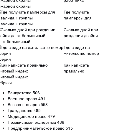
работника
ожарной охраны
Где получить
памперсы для
нвалида 1 группы
Сколько дней при
рождении двойни
ают больничный
Где в виде на
жительство номер
 серия
Как написать
правильно
очтовый индекс
убрики
Банкротство
506
Военное право
491
Возврат товаров
558
Гражданство
485
Медицинское право
479
Независимая экспертиза
486
Предпринимательское право
515