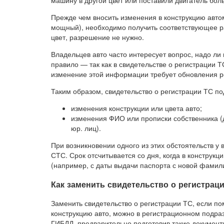
машину в другой цвет или поставили двигатель бо
Прежде чем вносить изменения в конструкцию авто
мощный), необходимо получить соответствующее ра
цвет, разрешение не нужно.
Владельцев авто часто интересует вопрос, надо ли
правило — так как в свидетельстве о регистрации 
изменение этой информации требует обновления р
Таким образом, свидетельство о регистрации ТС по
изменения конструкции или цвета авто;
изменения ФИО или прописки собственника (д
юр. лиц).
При возникновении одного из этих обстоятельств у 
СТС. Срок отсчитывается со дня, когда в конструк
(например, с даты выдачи паспорта с новой фамил
Как заменить свидетельство о регистрац
Заменить свидетельство о регистрации ТС, если п
конструкцию авто, можно в регистрационном подра
ГИБДД, предварительно подготовив такие документ