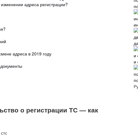
 изменении адреса регистрации?
п
и
ия?
ний
д
смене адреса в 2019 году
и
 документы
п
Р
ьство о регистрации ТС — как