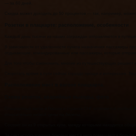
— за 60 дней.
Скидка может доходить до 50 процентов — так, например, можно 
Розетки в плацкарте: расположение, особенности
Каждый день тысячи из наших сограждан отправляются в путеше
В зависимости от удаленности пункта назначения пассажиры прово
отдыхающие, командированные или пассажиры, которые отправи
Для того чтобы сэкономить, многие из путешествующих решают к
Скоротать время в пути сейчас гораздо проще и интереснее. Вед
Расположение мест в вагоне плацкарта.
Схема розеток, аварийные выходы, фото
Плацкартный вагон в России и странах СНГ отличается особым
относительно низкой цены на билеты.
Состоит он из 9 открытых купе, между которыми находится общий
За счет использования боковых мест в него помещается больше п