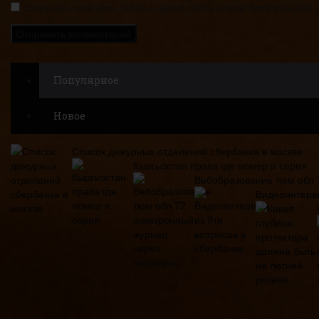
Сохранить моё имя, email и адрес сайта в этом браузере дл
Популярное
Новое
Список дежурных отделений сбербанка в москве
Кыргызстан права где номер и серия
Вебобразование тюм обл 7
Видеоинтервь