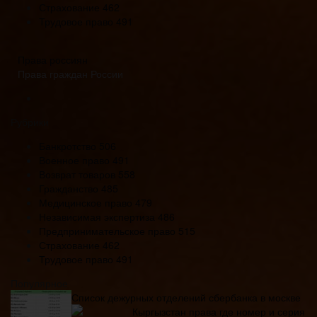
Страхование
462
Трудовое право
491
Права россиян
Права граждан России
Рубрики
Банкротство
506
Военное право
491
Возврат товаров
558
Гражданство
485
Медицинское право
479
Независимая экспертиза
486
Предпринимательское право
515
Страхование
462
Трудовое право
491
Популярное
Список дежурных отделений сбербанка в москве
Кыргызстан права где номер и серия