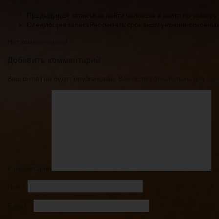
Предыдущая запись
Как найти человека в авито по номер
Следующая запись
Рассчитать срок эксплуатации основных
Нет комментариев
Добавить комментарий
Ваш e-mail не будет опубликован. Все поля обязательны для за
Комментарий
Имя
*
E-mail
*