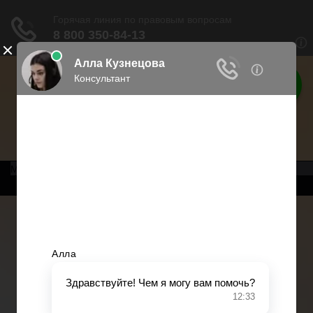
Права россиян
Права граждан России
Меню
Главная
Военное право
Трудовое право
Медицинское право